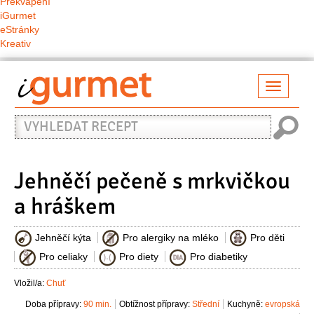
Překvapení
iGurmet
eStránky
Kreativ
Přepno
naviga
Vyhledat
recept
Jehněčí pečeně s mrkvičkou
a hráškem
Jehněčí kýta
Pro alergiky na mléko
Pro děti
Pro celiaky
Pro diety
Pro diabetiky
Vložil/a:
Chuť
Doba přípravy:
90 min.
Obtížnost přípravy:
Střední
Kuchyně:
evropská