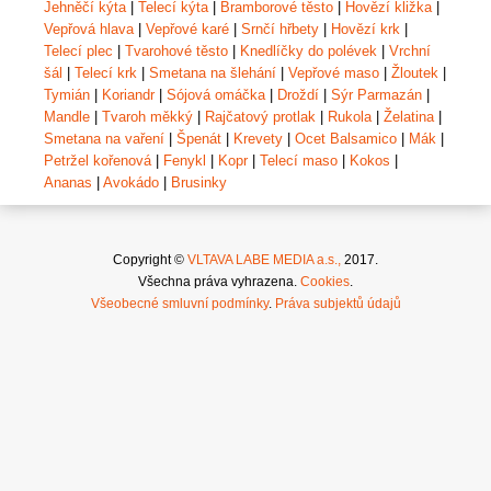
Jehněčí kýta
|
Telecí kýta
|
Bramborové těsto
|
Hovězí kližka
|
Vepřová hlava
|
Vepřové karé
|
Srnčí hřbety
|
Hovězí krk
|
Telecí plec
|
Tvarohové těsto
|
Knedlíčky do polévek
|
Vrchní
šál
|
Telecí krk
|
Smetana na šlehání
|
Vepřové maso
|
Žloutek
|
Tymián
|
Koriandr
|
Sójová omáčka
|
Droždí
|
Sýr Parmazán
|
Mandle
|
Tvaroh měkký
|
Rajčatový protlak
|
Rukola
|
Želatina
|
Smetana na vaření
|
Špenát
|
Krevety
|
Ocet Balsamico
|
Mák
|
Petržel kořenová
|
Fenykl
|
Kopr
|
Telecí maso
|
Kokos
|
Ananas
|
Avokádo
|
Brusinky
Copyright ©
VLTAVA LABE MEDIA a.s.,
2017.
Všechna práva vyhrazena.
Cookies
.
Všeobecné smluvní podmínky
.
Práva subjektů údajů