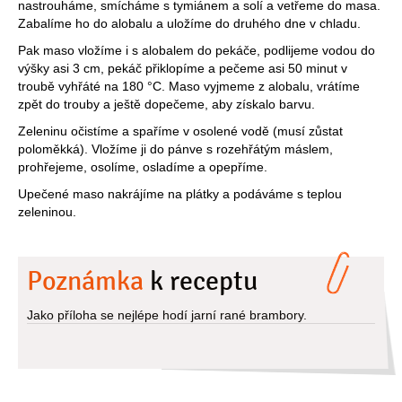
nastrouháme, smícháme s tymiánem a solí a vetřeme do masa.
Zabalíme ho do alobalu a uložíme do druhého dne v chladu.
Pak maso vložíme i s alobalem do pekáče, podlijeme vodou do
výšky asi 3 cm, pekáč přiklopíme a pečeme asi 50 minut v
troubě vyhřáté na 180 °C. Maso vyjmeme z alobalu, vrátíme
zpět do trouby a ještě dopečeme, aby získalo barvu.
Zeleninu očistíme a spaříme v osolené vodě (musí zůstat
poloměkká). Vložíme ji do pánve s rozehřátým máslem,
prohřejeme, osolíme, osladíme a opepříme.
Upečené maso nakrájíme na plátky a podáváme s teplou
zeleninou.
Poznámka
k receptu
Jako příloha se nejlépe hodí jarní rané brambory.