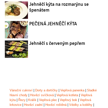
Jehněčí kýta na rozmarýnu se
špenátem
PEČENÁ JEHNĚČÍ KÝTA
Jehněčí s červeným pepřem
Vánoční cukroví
|
Dorty a dortíčky
|
Vepřová panenka
|
Sladké
hlavní chody
|
Hovězí svíčková
|
Vepřová kotleta
|
Vepřová
kýta
|
Řezy
|
Králík
|
Vepřová plec
|
Vepřový bok
|
Vepřová
krkovice
|
Hovězí zadní
|
Hovězí roštěná
|
Vdolky a koblihy
|