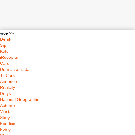
více >>
Deník
Šíp
Kafe
iReceptář
Cars
Dům a zahrada
TipCars
Annonce
Realcity
Dotyk
National Geographic
Automix
Vlasta
Story
Kondice
Květy