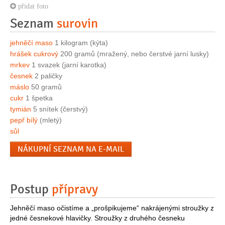
přidat foto
Seznam
surovin
jehněčí maso
1 kilogram (kýta)
hrášek cukrový
200 gramů (mražený, nebo čerstvé jarní lusky)
mrkev
1 svazek (jarní karotka)
česnek
2 paličky
máslo
50 gramů
cukr
1 špetka
tymián
5 snítek (čerstvý)
pepř bílý
(mletý)
sůl
NÁKUPNÍ SEZNAM NA E-MAIL
Postup
přípravy
Jehněčí maso očistíme a „prošpikujeme“ nakrájenými stroužky z
jedné česnekové hlavičky. Stroužky z druhého česneku