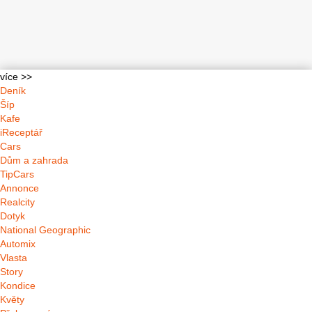
více >>
Deník
Šíp
Kafe
iReceptář
Cars
Dům a zahrada
TipCars
Annonce
Realcity
Dotyk
National Geographic
Automix
Vlasta
Story
Kondice
Květy