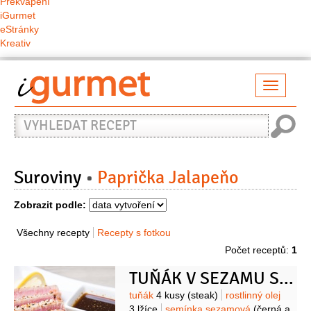
Překvapení
iGurmet
eStránky
Kreativ
Přepno
naviga
Vyhledat
recept
Suroviny
Paprička Jalapeňo
Zobrazit podle:
Všechny recepty
Recepty s fotkou
Počet receptů:
1
TUŇÁK V SEZAMU S OKURKOVO-KORIANDROVÝM SALÁTEM
Suroviny
tuňák
4 kusy
(steak)
rostlinný olej
3 lžíce
semínka sezamová
(černá a