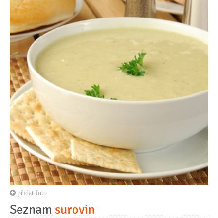
přidat foto
Seznam
surovin