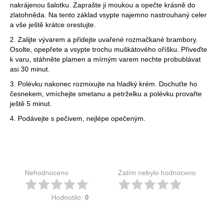
nakrájenou šalotku. Zaprašte ji moukou a opečte krásně do
zlatohněda. Na tento základ vsypte najemno nastrouhaný celer
a vše ještě krátce orestujte.
2. Zalijte vývarem a přidejte uvařené rozmačkané brambory.
Osolte, opepřete a vsypte trochu muškátového oříšku. Přiveďte
k varu, stáhněte plamen a mírným varem nechte probublávat
asi 30 minut.
3. Polévku nakonec rozmixujte na hladký krém. Dochuťte ho
česnekem, vmíchejte smetanu a petrželku a polévku provařte
ještě 5 minut.
4. Podávejte s pečivem, nejlépe opečeným.
Nehodnoceno
Zatím nebylo hodnoceno
Hodnotilo:
0