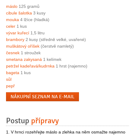
máslo
125 gramů
cibule šalotka
3 kusy
mouka
4 lžíce (hladká)
celer
1 kus
vývar kuřecí
1,5 litru
brambory
2 kusy (středně velké, uvařené)
muškátový oříšek
(čerstvě namletý)
česnek
1 stroužek
smetana zakysaná
1 kelímek
petržel kadeřavá/kudrnka
1 hrst (najemno)
bageta
1 kus
sůl
pepř
NÁKUPNÍ SEZNAM NA E-MAIL
Postup
přípravy
1. V hrnci rozehřejte máslo a zlehka na něm osmažte najemno