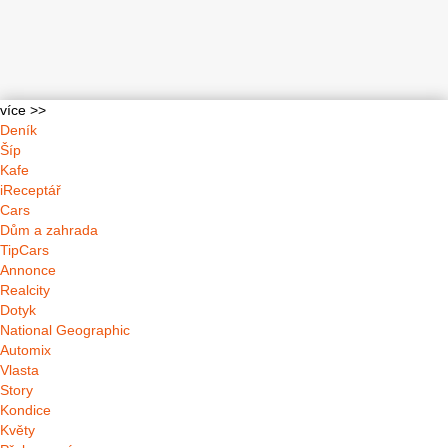
více >>
Deník
Šíp
Kafe
iReceptář
Cars
Dům a zahrada
TipCars
Annonce
Realcity
Dotyk
National Geographic
Automix
Vlasta
Story
Kondice
Květy