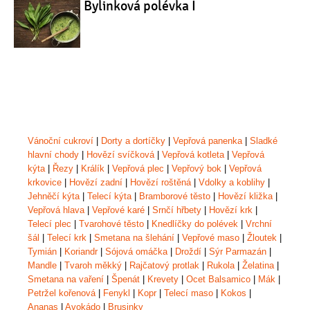
Bylinková polévka I
Vánoční cukroví
|
Dorty a dortíčky
|
Vepřová panenka
|
Sladké
hlavní chody
|
Hovězí svíčková
|
Vepřová kotleta
|
Vepřová
kýta
|
Řezy
|
Králík
|
Vepřová plec
|
Vepřový bok
|
Vepřová
krkovice
|
Hovězí zadní
|
Hovězí roštěná
|
Vdolky a koblihy
|
Jehněčí kýta
|
Telecí kýta
|
Bramborové těsto
|
Hovězí kližka
|
Vepřová hlava
|
Vepřové karé
|
Srnčí hřbety
|
Hovězí krk
|
Telecí plec
|
Tvarohové těsto
|
Knedlíčky do polévek
|
Vrchní
šál
|
Telecí krk
|
Smetana na šlehání
|
Vepřové maso
|
Žloutek
|
Tymián
|
Koriandr
|
Sójová omáčka
|
Droždí
|
Sýr Parmazán
|
Mandle
|
Tvaroh měkký
|
Rajčatový protlak
|
Rukola
|
Želatina
|
Smetana na vaření
|
Špenát
|
Krevety
|
Ocet Balsamico
|
Mák
|
Petržel kořenová
|
Fenykl
|
Kopr
|
Telecí maso
|
Kokos
|
Ananas
|
Avokádo
|
Brusinky