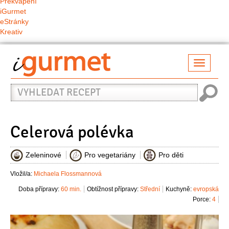
Překvapení
iGurmet
eStránky
Kreativ
Přepno
naviga
Vyhledat
recept
Celerová polévka
Zeleninové
Pro vegetariány
Pro děti
Vložil/a:
Michaela Flossmannová
Doba přípravy:
60 min.
Obtížnost přípravy:
Střední
Kuchyně:
evropská
Porce:
4