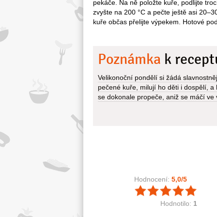
pekáče. Na ně položte kuře, podlijte tro
zvyšte na 200 °C a pečte ještě asi 20–3
kuře občas přelijte výpekem. Hotové p
Poznámka
k recept
Velikonoční pondělí si žádá slavnostněj
pečené kuře, milují ho děti i dospělí, 
se dokonale propeče, aniž se máčí ve vl
Hodnocení:
5,0
/5
Hodnotilo:
1