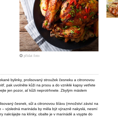
přidat foto
kané bylinky, prolisovaný stroužek česneku a citronovou
itř, pak uvolněte kůži na prsou a do vzniklé kapsy vetřete
 Dejte jen pozor, ať kůži neprotrhnete. Zbylým máslem
olisovaný česnek, sůl a citronovou šťávu (množství závisí na
eje – výsledná marináda by měla být výrazně nakyslá, nesmí
ry nakrájejte na klínky, obalte je v marinádě a vsypte do