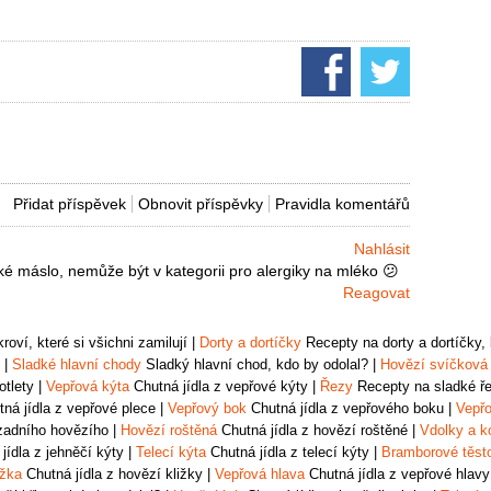
Přidat příspěvek
Obnovit příspěvky
Pravidla komentářů
Nahlásit
ké máslo, nemůže být v kategorii pro alergiky na mléko 😕
Reagovat
oví, které si všichni zamilují
|
Dorty a dortíčky
Recepty na dorty a dortíčky, k
|
Sladké hlavní chody
Sladký hlavní chod, kdo by odolal?
|
Hovězí svíčková
otlety
|
Vepřová kýta
Chutná jídla z vepřové kýty
|
Řezy
Recepty na sladké řez
ná jídla z vepřové plece
|
Vepřový bok
Chutná jídla z vepřového boku
|
Vepřo
zadního hovězího
|
Hovězí roštěná
Chutná jídla z hovězí roštěné
|
Vdolky a k
jídla z jehněčí kýty
|
Telecí kýta
Chutná jídla z telecí kýty
|
Bramborové těst
ižka
Chutná jídla z hovězí kližky
|
Vepřová hlava
Chutná jídla z vepřové hlavy