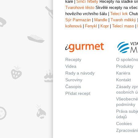
karé
|
Srnčí hřbety
Recepty na sladké srn
Tvarohové těsto
Skvělé recepty na všech
hovězího vrchního šálu
|
Telecí krk
Chutn
Sýr Parmazán
|
Mandle
|
Tvaroh měkký
kořenová
|
Fenykl
|
Kopr
|
Telecí maso
|
Recepty
O společno
Videa
Produkty
Rady a návody
Kariéra
Suroviny
Kontakt
Časopis
Zásady zp
osobních ú
Přidat recept
Všeobecné
podmínky
Práva subj
údajů
Cookies
Zpracování