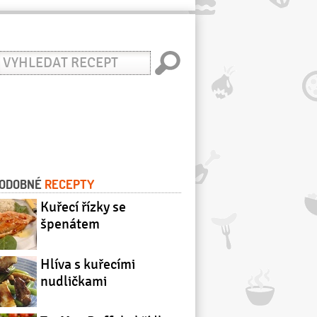
yhledat
ecept
ODOBNÉ
RECEPTY
Kuřecí řízky se
špenátem
Hlíva s kuřecími
nudličkami