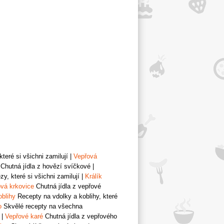
teré si všichni zamilují
|
Vepřová
Chutná jídla z hovězí svíčkové
|
y, které si všichni zamilují
|
Králík
vá krkovice
Chutná jídla z vepřové
oblihy
Recepty na vdolky a koblihy, které
o
Skvělé recepty na všechna
|
Vepřové karé
Chutná jídla z vepřového