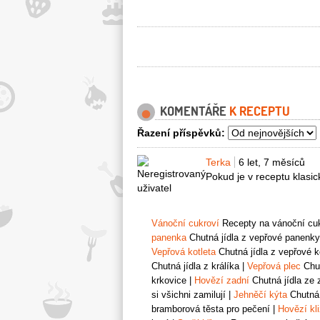
KOMENTÁŘE
K RECEPTU
Řazení příspěvků:
Terka
6 let, 7 měsíců
Pokud je v receptu klasic
Vánoční cukroví
Recepty na vánoční cukr
panenka
Chutná jídla z vepřové panenky
Vepřová kotleta
Chutná jídla z vepřové k
Chutná jídla z králíka
|
Vepřová plec
Chut
krkovice
|
Hovězí zadní
Chutná jídla ze 
si všichni zamilují
|
Jehněčí kýta
Chutná 
bramborová těsta pro pečení
|
Hovězí kl