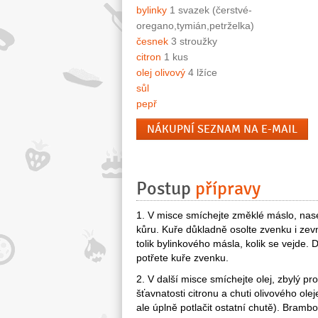
bylinky
1 svazek (čerstvé-
oregano,tymián,petrželka)
česnek
3 stroužky
citron
1 kus
olej olivový
4 lžíce
sůl
pepř
NÁKUPNÍ SEZNAM NA E-MAIL
Postup
přípravy
1. V misce smíchejte změklé máslo, nase
kůru. Kuře důkladně osolte zvenku i zevn
tolik bylinkového másla, kolik se vejde.
potřete kuře zvenku.
2. V další misce smíchejte olej, zbylý pr
šťavnatosti citronu a chuti olivového ol
ale úplně potlačit ostatní chutě). Brambo