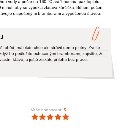
chou vody a pečte na 160 °C asi 1 hodinu, pak teplotu
0 minut, aby se vypekla zlatavá kůrčička. Během pečení
odávejte s upečenými bramborami a vypečenou šťávou.
u
ší oběd, málokdo chce ale strávit den u plotny. Zvolte
a když ho podložíte ochucenými bramborami, zajistíte, že
astní šťávě, a ještě získáte přílohu bez práce.
Vaše hodnocení:
5