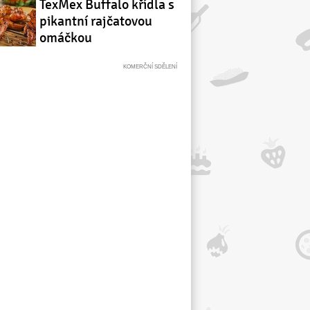
TexMex Buffalo křídla s
pikantní rajčatovou
omáčkou