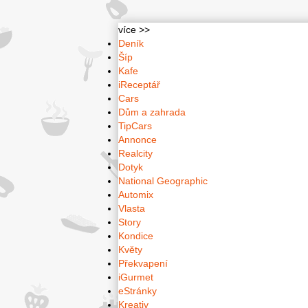
více >>
Deník
Šíp
Kafe
iReceptář
Cars
Dům a zahrada
TipCars
Annonce
Realcity
Dotyk
National Geographic
Automix
Vlasta
Story
Kondice
Květy
Překvapení
iGurmet
eStránky
Kreativ