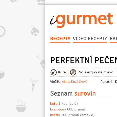
RECEPTY
VIDEO RECEPTY
RA
PERFEKTNÍ PEČE
Kuře
Pro alergiky na mléko
Vložil/a:
Alena Kozáčiková
Porce:
6
D
Seznam
surovin
kuře
1 kus (celé)
brambory
600 gramů
máslo
100 gramů (změklé)