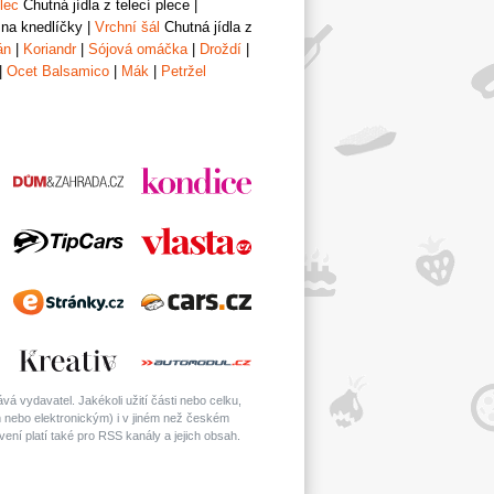
lec
Chutná jídla z telecí plece
|
 na knedlíčky
|
Vrchní šál
Chutná jídla z
án
|
Koriandr
|
Sójová omáčka
|
Droždí
|
|
Ocet Balsamico
|
Mák
|
Petržel
á vydavatel. Jakékoli užití části nebo celku,
nebo elektronickým) i v jiném než českém
ní platí také pro RSS kanály a jejich obsah.