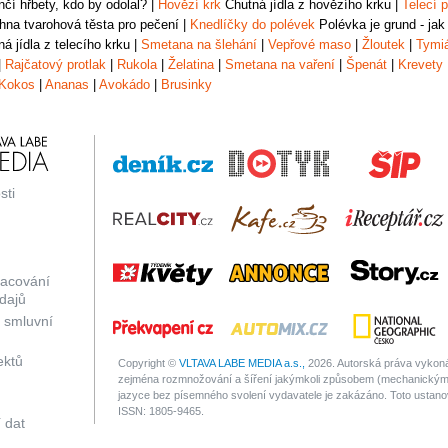
čí hřbety, kdo by odolal?
|
Hovězí krk
Chutná jídla z hovězího krku
|
Telecí p
na tvarohová těsta pro pečení
|
Knedlíčky do polévek
Polévka je grund - jak
á jídla z telecího krku
|
Smetana na šlehání
|
Vepřové maso
|
Žloutek
|
Tymi
|
Rajčatový protlak
|
Rukola
|
Želatina
|
Smetana na vaření
|
Špenát
|
Krevety
Kokos
|
Ananas
|
Avokádo
|
Brusinky
sti
racování
dajů
 smluvní
ektů
Copyright ©
VLTAVA LABE MEDIA a.s.,
2026. Autorská práva vykonáv
zejména rozmnožování a šíření jakýmkoli způsobem (mechanickým 
jazyce bez písemného svolení vydavatele je zakázáno. Toto ustanove
ISSN: 1805-9465.
 dat