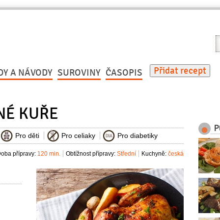
V
r
Přidat recept
DY A NÁVODY
SUROVINY
ČASOPIS
NÉ KUŘE
P
Pro děti
Pro celiaky
Pro diabetiky
oba přípravy:
120 min.
Obtížnost přípravy:
Střední
Kuchyně:
česká