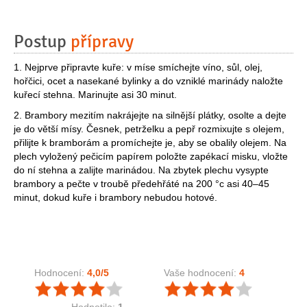
Postup
přípravy
1. Nejprve připravte kuře: v míse smíchejte víno, sůl, olej,
hořčici, ocet a nasekané bylinky a do vzniklé marinády naložte
kuřecí stehna. Marinujte asi 30 minut.
2. Brambory mezitím nakrájejte na silnější plátky, osolte a dejte
je do větší mísy. Česnek, petrželku a pepř rozmixujte s olejem,
přilijte k bramborám a promíchejte je, aby se obalily olejem. Na
plech vyložený pečicím papírem položte zapékací misku, vložte
do ní stehna a zalijte marinádou. Na zbytek plechu vysypte
brambory a pečte v troubě předehřáté na 200 °c asi 40–45
minut, dokud kuře i brambory nebudou hotové.
Hodnocení:
4,0
/5
Vaše hodnocení:
4
Hodnotilo:
1