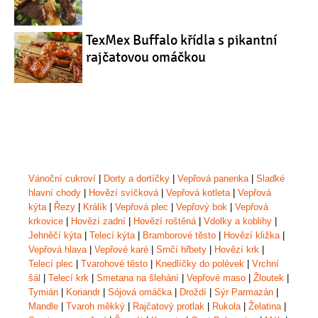
TexMex Buffalo křídla s pikantní
rajčatovou omáčkou
Vánoční cukroví
|
Dorty a dortíčky
|
Vepřová panenka
|
Sladké
hlavní chody
|
Hovězí svíčková
|
Vepřová kotleta
|
Vepřová
kýta
|
Řezy
|
Králík
|
Vepřová plec
|
Vepřový bok
|
Vepřová
krkovice
|
Hovězí zadní
|
Hovězí roštěná
|
Vdolky a koblihy
|
Jehněčí kýta
|
Telecí kýta
|
Bramborové těsto
|
Hovězí kližka
|
Vepřová hlava
|
Vepřové karé
|
Srnčí hřbety
|
Hovězí krk
|
Telecí plec
|
Tvarohové těsto
|
Knedlíčky do polévek
|
Vrchní
šál
|
Telecí krk
|
Smetana na šlehání
|
Vepřové maso
|
Žloutek
|
Tymián
|
Koriandr
|
Sójová omáčka
|
Droždí
|
Sýr Parmazán
|
Mandle
|
Tvaroh měkký
|
Rajčatový protlak
|
Rukola
|
Želatina
|