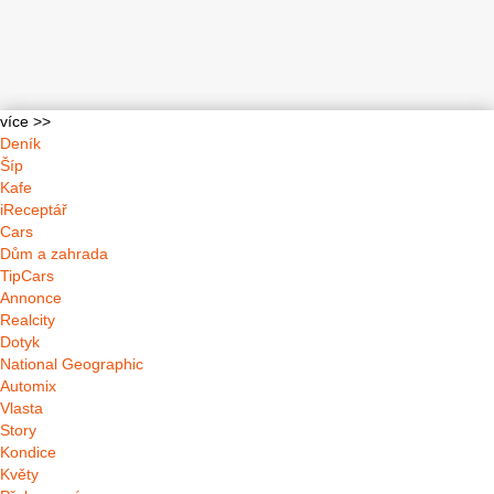
více >>
Deník
Šíp
Kafe
iReceptář
Cars
Dům a zahrada
TipCars
Annonce
Realcity
Dotyk
National Geographic
Automix
Vlasta
Story
Kondice
Květy