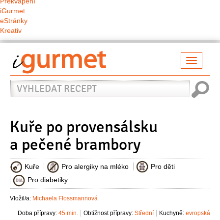
Překvapení
iGurmet
eStránky
Kreativ
Přepno
naviga
Vyhledat
recept
Kuře po provensálsku
a pečené brambory
Kuře
Pro alergiky na mléko
Pro děti
Pro diabetiky
Vložil/a:
Michaela Flossmannová
Doba přípravy:
45 min.
Obtížnost přípravy:
Střední
Kuchyně:
evropská