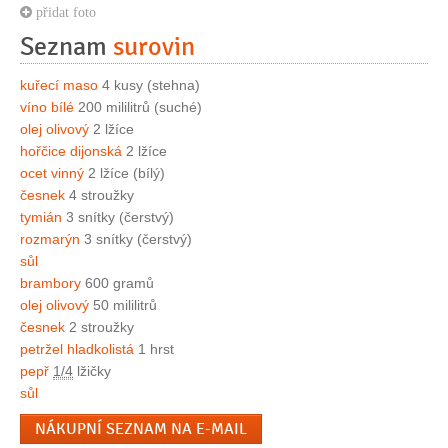
přidat foto
Seznam
surovin
kuřecí maso
4 kusy (stehna)
víno bílé
200 mililitrů (suché)
olej olivový
2 lžíce
hořčice dijonská
2 lžíce
ocet vinný
2 lžíce (bílý)
česnek
4 stroužky
tymián
3 snítky (čerstvý)
rozmarýn
3 snítky (čerstvý)
sůl
brambory
600 gramů
olej olivový
50 mililitrů
česnek
2 stroužky
petržel hladkolistá
1 hrst
pepř
1/4
lžičky
sůl
NÁKUPNÍ SEZNAM NA E-MAIL