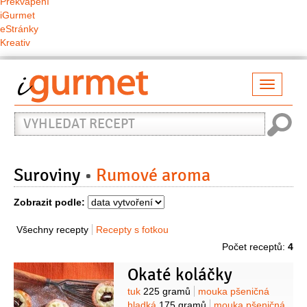
Překvapení
iGurmet
eStránky
Kreativ
Přepno
naviga
Vyhledat
recept
Suroviny
Rumové aroma
Zobrazit podle:
Všechny recepty
Recepty s fotkou
Počet receptů:
4
Okaté koláčky
Suroviny
tuk
225 gramů
mouka pšeničná
hladká
175 gramů
mouka pšeničná