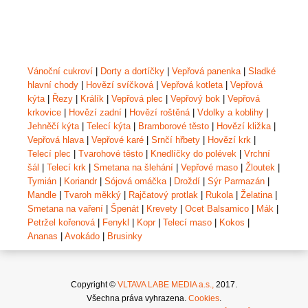
Vánoční cukroví
|
Dorty a dortíčky
|
Vepřová panenka
|
Sladké
hlavní chody
|
Hovězí svíčková
|
Vepřová kotleta
|
Vepřová
kýta
|
Řezy
|
Králík
|
Vepřová plec
|
Vepřový bok
|
Vepřová
krkovice
|
Hovězí zadní
|
Hovězí roštěná
|
Vdolky a koblihy
|
Jehněčí kýta
|
Telecí kýta
|
Bramborové těsto
|
Hovězí kližka
|
Vepřová hlava
|
Vepřové karé
|
Srnčí hřbety
|
Hovězí krk
|
Telecí plec
|
Tvarohové těsto
|
Knedlíčky do polévek
|
Vrchní
šál
|
Telecí krk
|
Smetana na šlehání
|
Vepřové maso
|
Žloutek
|
Tymián
|
Koriandr
|
Sójová omáčka
|
Droždí
|
Sýr Parmazán
|
Mandle
|
Tvaroh měkký
|
Rajčatový protlak
|
Rukola
|
Želatina
|
Smetana na vaření
|
Špenát
|
Krevety
|
Ocet Balsamico
|
Mák
|
Petržel kořenová
|
Fenykl
|
Kopr
|
Telecí maso
|
Kokos
|
Ananas
|
Avokádo
|
Brusinky
Copyright ©
VLTAVA LABE MEDIA a.s.,
2017.
Všechna práva vyhrazena.
Cookies
.