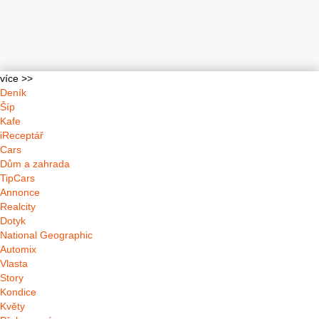
více >>
Deník
Šíp
Kafe
iReceptář
Cars
Dům a zahrada
TipCars
Annonce
Realcity
Dotyk
National Geographic
Automix
Vlasta
Story
Kondice
Květy