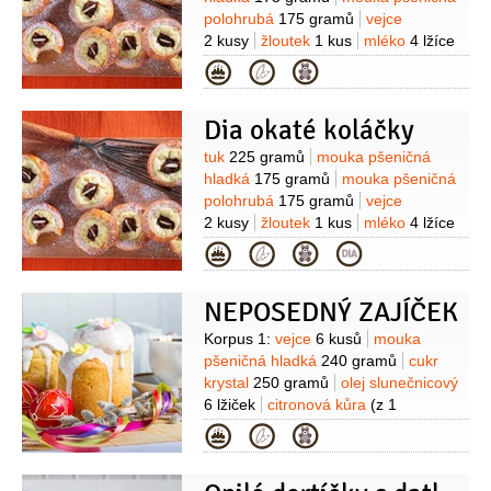
polohrubá
175 gramů
vejce
2 kusy
žloutek
1 kus
mléko
4 lžíce
(studené)
cukr
2 lžíce
Kategorie
(pískový)
droždí
30 gramů
(čerstvé)
sůl
Povidlová nádivka:
Dia okaté koláčky
švestková povidla
2 lžíce
piškoty
2 lžíce
Tvarohová nádivka:
tvaroh
Suroviny
tuk
225 gramů
mouka pšeničná
měkký
180 gramů
vejce
1 kus
cukr
hladká
175 gramů
mouka pšeničná
moučkový
1 lžíce
(vrchovatá)
mléko
polohrubá
175 gramů
vejce
1,5 lžíce
pudinkový prášek vanilkový
2 kusy
žloutek
1 kus
mléko
4 lžíce
1 lžíce
rumové aroma
2 kapky
(studené)
náhradní sladidlo
Kategorie
2 lžíce
droždí
30 gramů
(čerstvé)
sůl
Povidlová nádivka:
NEPOSEDNÝ ZAJÍČEK
švestková povidla
2 lžíce
(DIA)
piškoty
2 lžíce
Tvarohová
Suroviny
Korpus 1:
vejce
6 kusů
mouka
nádivka:
tvaroh měkký
pšeničná hladká
240 gramů
cukr
180 gramů
vejce
1 kus
náhradní
krystal
250 gramů
olej slunečnicový
sladidlo
1 lžíce
(vrchovatá,
6 lžiček
citronová kůra
(z 1
Cukren)
mléko
1,5 lžíce
pudinkový
citronu)
sůl
1 špetka
máslo
(na
Kategorie
prášek vanilkový
1 lžíce
rumové
potření formy)
Korpus 2:
vejce
aroma
2 kapky
6 kusů
mouka pšeničná hladká