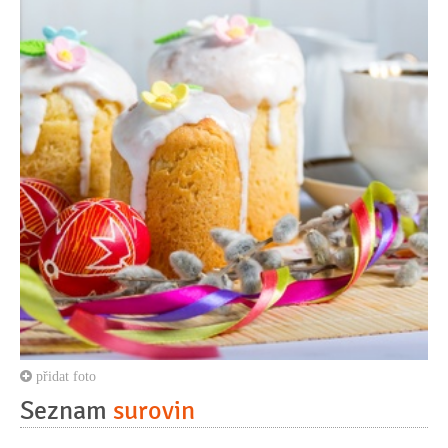
přidat foto
Seznam
surovin