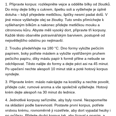
1. Připravte korpus: rozklepněte vejce a oddělte bílky od žloutků.
Do mísy dejte bílky s cukrem, špetku soli a vyšlehejte je úplně
dotuha – když přejedete metličkou, špičky nesmí padat dolů. V
jiné misce vyšlehejte olej se žloutky. Tuto směs přimíchejte k
vyšlehaným bílkům a nakonec přidejte metličkou mouku a
citronovou kůru. Abyste měli vysoký dort, připravte tři korpusy.
Každé těsto obarvěte potravinářským barvivem, postupně od
nejsvětlejšího odstínu po nejtmavší.
2. Troubu předehřejte na 180 °C. Dno formy vyložte pečicím
papírem, boky potřete máslem a vyložte vystřiženým pruhem
pečicího papíru, díky máslu papír k formě přilne a nebude se
odchlipovat. Těsto nalijte do formy a dejte péct asi na 45 minut.
Po upečení nechte alespoň 10 minut stát a poté hotový korpus
vyndejte.
3. Připravte krém: máslo nakrájejte na kostičky a nechte povolit,
přidejte cukr, rumové aroma a vše společně vyšlehejte. Hotový
krém dejte alespoň na 30 minut do lednice.
4. Jednotlivé korpusy seřízněte, aby byly rovné. Nezapomeňte
na skládání podle barevnosti. Postavte první korpus, potřete
vrstvou krému, rovnoměrně ji rozetřete, aby dort vypadal hezky i
po průřezu. Přidejte druhý korpus tak, aby lícoval s prvním, a