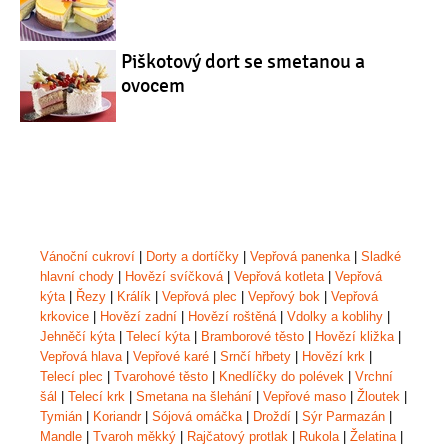
Piškotový dort se smetanou a
ovocem
Vánoční cukroví
|
Dorty a dortíčky
|
Vepřová panenka
|
Sladké
hlavní chody
|
Hovězí svíčková
|
Vepřová kotleta
|
Vepřová
kýta
|
Řezy
|
Králík
|
Vepřová plec
|
Vepřový bok
|
Vepřová
krkovice
|
Hovězí zadní
|
Hovězí roštěná
|
Vdolky a koblihy
|
Jehněčí kýta
|
Telecí kýta
|
Bramborové těsto
|
Hovězí kližka
|
Vepřová hlava
|
Vepřové karé
|
Srnčí hřbety
|
Hovězí krk
|
Telecí plec
|
Tvarohové těsto
|
Knedlíčky do polévek
|
Vrchní
šál
|
Telecí krk
|
Smetana na šlehání
|
Vepřové maso
|
Žloutek
|
Tymián
|
Koriandr
|
Sójová omáčka
|
Droždí
|
Sýr Parmazán
|
Mandle
|
Tvaroh měkký
|
Rajčatový protlak
|
Rukola
|
Želatina
|