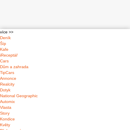
více >>
Deník
Šíp
Kafe
iReceptář
Cars
Dům a zahrada
TipCars
Annonce
Realcity
Dotyk
National Geographic
Automix
Vlasta
Story
Kondice
Květy