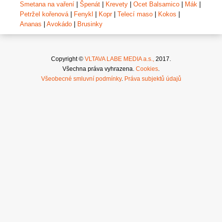
Smetana na vaření
|
Špenát
|
Krevety
|
Ocet Balsamico
|
Mák
|
Petržel kořenová
|
Fenykl
|
Kopr
|
Telecí maso
|
Kokos
|
Ananas
|
Avokádo
|
Brusinky
Copyright ©
VLTAVA LABE MEDIA a.s.,
2017.
Všechna práva vyhrazena.
Cookies
.
Všeobecné smluvní podmínky
.
Práva subjektů údajů