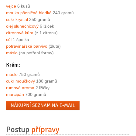
vejce
6 kusů
mouka pšeničná hladká
240 gramů
cukr krystal
250 gramů
olej slunečnicový
6 lžiček
citronová kůra
(z 1 citronu)
sůl
1 špetka
potravinářské barvivo
(žluté)
máslo
(na potření formy)
Krém:
máslo
750 gramů
cukr moučkový
180 gramů
rumové aroma
2 lžičky
marcipán
700 gramů
NÁKUPNÍ SEZNAM NA E-MAIL
Postup
přípravy