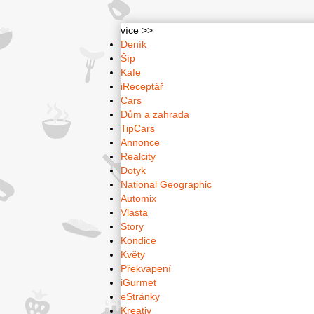
více >>
Deník
Šíp
Kafe
iReceptář
Cars
Dům a zahrada
TipCars
Annonce
Realcity
Dotyk
National Geographic
Automix
Vlasta
Story
Kondice
Květy
Překvapení
iGurmet
eStránky
Kreativ