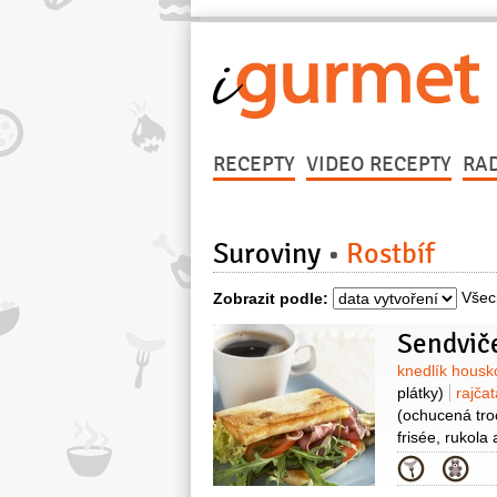
RECEPTY
VIDEO RECEPTY
RA
Suroviny
Rostbíf
Všec
Zobrazit podle:
Sendviče
Surovin
knedlík hous
plátky)
rajča
(ochucená tro
frisée, rukola
Kategor