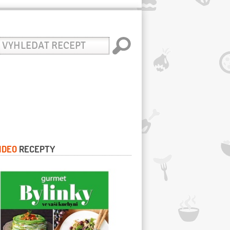
yhledat
ecept
IDEO
RECEPTY