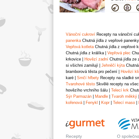
Kategor
Vánoční cukroví
Recepty na vánoční cukr
panenka
Chutná jídla z vepřové panenky
Vepřová kotleta
Chutná jídla z vepřové k
Chutná jídla z králíka
|
Vepřová plec
Chut
krkovice
|
Hovězí zadní
Chutná jídla ze 
si všichni zamilují
|
Jehněčí kýta
Chutná 
bramborová těsta pro pečení
|
Hovězí kl
karé
|
Srnčí hřbety
Recepty na sladké srn
Tvarohové těsto
Skvělé recepty na všech
hovězího vrchního šálu
|
Telecí krk
Chutn
Sýr Parmazán
|
Mandle
|
Tvaroh měkký
kořenová
|
Fenykl
|
Kopr
|
Telecí maso
|
Recepty
O společno