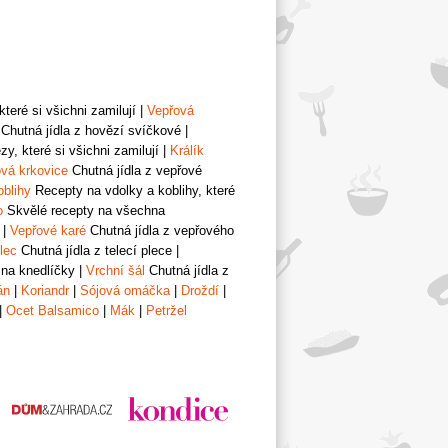
teré si všichni zamilují
|
Vepřová
Chutná jídla z hovězí svíčkové
|
y, které si všichni zamilují
|
Králík
vá krkovice
Chutná jídla z vepřové
oblihy
Recepty na vdolky a koblihy, které
o
Skvělé recepty na všechna
|
Vepřové karé
Chutná jídla z vepřového
lec
Chutná jídla z telecí plece
|
 na knedlíčky
|
Vrchní šál
Chutná jídla z
án
|
Koriandr
|
Sójová omáčka
|
Droždí
|
|
Ocet Balsamico
|
Mák
|
Petržel