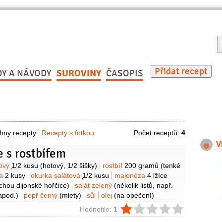
V
r
Přidat recept
DY A NÁVODY
SUROVINY
ČASOPIS
hny recepty
Recepty s fotkou
Počet receptů:
4
V
 s rostbífem
y
kový
1/2
kusu
(hotový, 1/2 šišky)
rostbíf
200 gramů
(tenké
ta
2 kusy
okurka salátová
1/2
kusu
majonéza
4 lžíce
chou dijonské hořčice)
salát zelený
(několik listů, např.
 apod.)
pepř černý
(mletý)
sůl
olej
(na opečení)
ie
Hodnotilo:
1