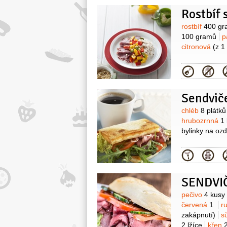
Rostbíf 
Surovin
rostbíf
400 gr
100 gramů
p
citronová
(z 1
Kategor
Sendviče
Surovin
chléb
8 plátků
hrubozrnná
1 
bylinky na oz
Kategor
SENDVI
Surovin
pečivo
4 kusy
červená
1
r
zakápnutí)
sů
2 lžíce
křen
2