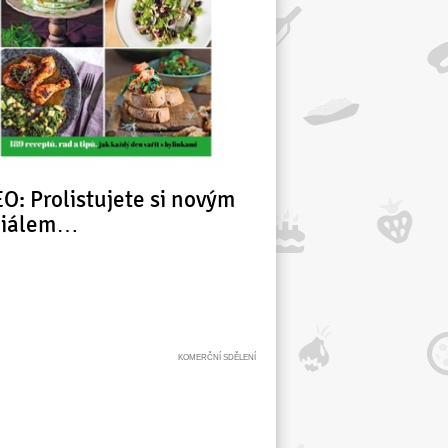
O: Prolistujete si novým
ciálem…