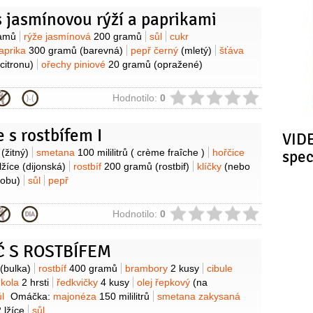
s jasmínovou rýží a paprikami
y
amů
rýže jasmínová
200 gramů
sůl
cukr
aprika
300 gramů
(barevná)
pepř černý
(mletý)
šťáva
 citronu)
ořechy piniové
20 gramů
(opražené)
ie
Hodnotilo:
0
 s rostbífem I
VIDE
y
(žitný)
smetana
100 mililitrů
( crème fraîche )
hořčice
spe
lžíce
(dijonská)
rostbíf
200 gramů
(rostbif)
klíčky
(nebo
dobu)
sůl
pepř
ie
Hodnotilo:
0
Č S ROSTBÍFEM
y
(bulka)
rostbíf
400 gramů
brambory
2 kusy
cibule
ukola
2 hrsti
ředkvičky
4 kusy
olej řepkový
(na
l
Omáčka:
majonéza
150 mililitrů
smetana zakysaná
 lžíce
sůl