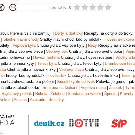
ie
Hodnotilo:
0
oví, které si všichni zamilují
|
Dorty a dortíčky
Recepty na dorty a dortíčky, k
|
Sladké hlavní chody
Sladký hlavní chod, kdo by odolal?
|
Hovězí svíčková
otlety
|
Vepřová kýta
Chutná jídla z vepřové kýty
|
Řezy
Recepty na sladké řez
ná jídla z vepřové plece
|
Vepřový bok
Chutná jídla z vepřového boku
|
Vepřo
zadního hovězího
|
Hovězí roštěná
Chutná jídla z hovězí roštěné
|
Vdolky a k
jídla z jehněčí kýty
|
Telecí kýta
Chutná jídla z telecí kýty
|
Bramborové těst
ižka
Chutná jídla z hovězí kližky
|
Vepřová hlava
Chutná jídla z vepřové hlavy
čí hřbety, kdo by odolal?
|
Hovězí krk
Chutná jídla z hovězího krku
|
Telecí p
na tvarohová těsta pro pečení
|
Knedlíčky do polévek
Polévka je grund - jak
á jídla z telecího krku
|
Smetana na šlehání
|
Vepřové maso
|
Žloutek
|
Tymi
|
Rajčatový protlak
|
Rukola
|
Želatina
|
Smetana na vaření
|
Špenát
|
Krevety
Kokos
|
Ananas
|
Avokádo
|
Brusinky
sti