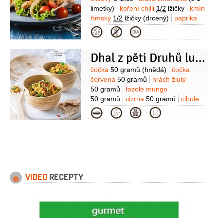
limetky)
koření chilli
1/2
lžičky
kmín
římský
1/2
lžičky
(drcený)
paprika
zauzená
1/2
lžičky
česnek
Kategorie
3 stroužky
placky
24 kusů
(kukuřičné
tacos)
rajčátka cherry
250 gramů
Dhal z pěti Druhů luštěnin
Suroviny
čočka
50 gramů
(hnědá)
čočka
červená
50 gramů
hrách žlutý
50 gramů
fazole mungo
50 gramů
cizrna
50 gramů
cibule
1 kus
česnek
3 stroužky
zázvor
Kategorie
(cca2 cm)
kurkuma
1 lžička
VIDEO
RECEPTY