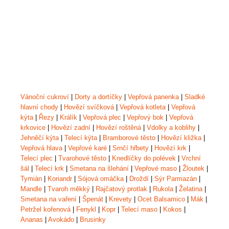
Vánoční cukroví
|
Dorty a dortíčky
|
Vepřová panenka
|
Sladké
hlavní chody
|
Hovězí svíčková
|
Vepřová kotleta
|
Vepřová
kýta
|
Řezy
|
Králík
|
Vepřová plec
|
Vepřový bok
|
Vepřová
krkovice
|
Hovězí zadní
|
Hovězí roštěná
|
Vdolky a koblihy
|
Jehněčí kýta
|
Telecí kýta
|
Bramborové těsto
|
Hovězí kližka
|
Vepřová hlava
|
Vepřové karé
|
Srnčí hřbety
|
Hovězí krk
|
Telecí plec
|
Tvarohové těsto
|
Knedlíčky do polévek
|
Vrchní
šál
|
Telecí krk
|
Smetana na šlehání
|
Vepřové maso
|
Žloutek
|
Tymián
|
Koriandr
|
Sójová omáčka
|
Droždí
|
Sýr Parmazán
|
Mandle
|
Tvaroh měkký
|
Rajčatový protlak
|
Rukola
|
Želatina
|
Smetana na vaření
|
Špenát
|
Krevety
|
Ocet Balsamico
|
Mák
|
Petržel kořenová
|
Fenykl
|
Kopr
|
Telecí maso
|
Kokos
|
Ananas
|
Avokádo
|
Brusinky