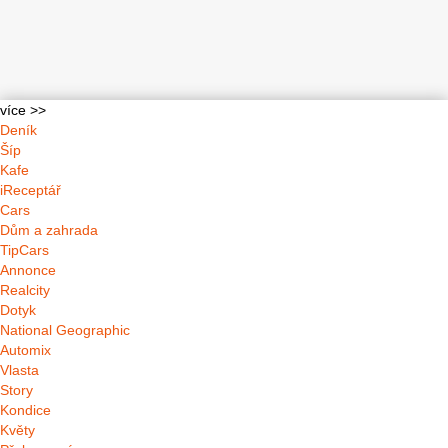
více >>
Deník
Šíp
Kafe
iReceptář
Cars
Dům a zahrada
TipCars
Annonce
Realcity
Dotyk
National Geographic
Automix
Vlasta
Story
Kondice
Květy