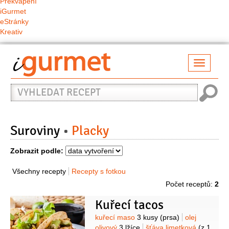
Překvapení
iGurmet
eStránky
Kreativ
Přepno
naviga
Vyhledat
recept
Suroviny
Placky
Zobrazit podle:
Všechny recepty
Recepty s fotkou
Počet receptů:
2
Kuřecí tacos
Suroviny
kuřecí maso
3 kusy
(prsa)
olej
olivový
3 lžíce
šťáva limetková
(z 1