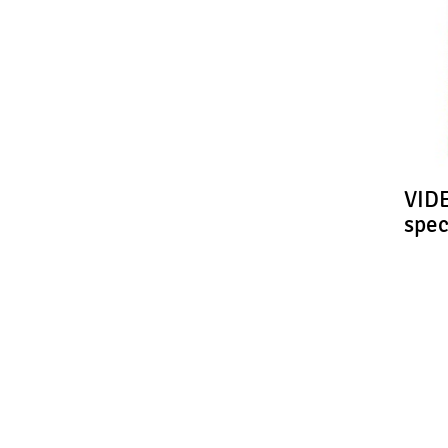
omerančová kůra
(kandovaná)
mandle
(na ozdobu)
VIDE
spe