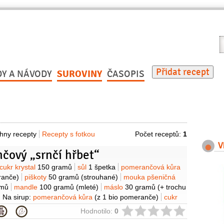
V
r
Přidat recept
DY A NÁVODY
SUROVINY
ČASOPIS
hny recepty
Recepty s fotkou
Počet receptů:
1
V
čový „srnčí hřbet“
y
cukr krystal
150 gramů
sůl
1 špetka
pomerančová kůra
ranče)
piškoty
50 gramů
(strouhané)
mouka pšeničná
amů
mandle
100 gramů
(mleté)
máslo
30 gramů
(+ trochu
Na sirup:
pomerančová kůra
(z 1 bio pomeranče)
cukr
amů
šťáva pomerančová
250 mililitrů
(asi ze 3 pomerančů)
ie
Hodnotilo:
0
fondán
100 gramů
likér pomerančový