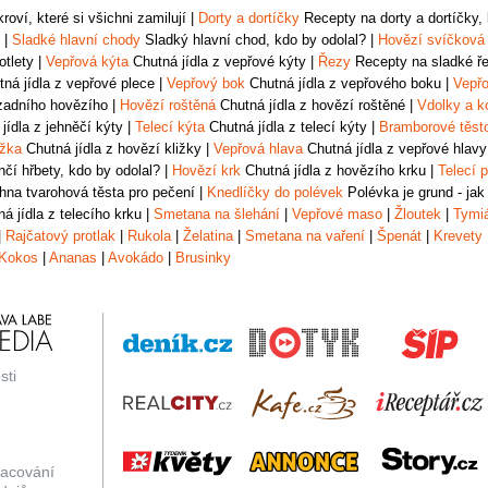
oví, které si všichni zamilují
|
Dorty a dortíčky
Recepty na dorty a dortíčky, k
|
Sladké hlavní chody
Sladký hlavní chod, kdo by odolal?
|
Hovězí svíčková
otlety
|
Vepřová kýta
Chutná jídla z vepřové kýty
|
Řezy
Recepty na sladké řez
ná jídla z vepřové plece
|
Vepřový bok
Chutná jídla z vepřového boku
|
Vepřo
zadního hovězího
|
Hovězí roštěná
Chutná jídla z hovězí roštěné
|
Vdolky a k
jídla z jehněčí kýty
|
Telecí kýta
Chutná jídla z telecí kýty
|
Bramborové těst
ižka
Chutná jídla z hovězí kližky
|
Vepřová hlava
Chutná jídla z vepřové hlavy
čí hřbety, kdo by odolal?
|
Hovězí krk
Chutná jídla z hovězího krku
|
Telecí p
na tvarohová těsta pro pečení
|
Knedlíčky do polévek
Polévka je grund - jak
á jídla z telecího krku
|
Smetana na šlehání
|
Vepřové maso
|
Žloutek
|
Tymi
|
Rajčatový protlak
|
Rukola
|
Želatina
|
Smetana na vaření
|
Špenát
|
Krevety
Kokos
|
Ananas
|
Avokádo
|
Brusinky
sti
racování