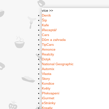
více >>
Deník
Šíp
Kafe
iReceptář
Cars
Dům a zahrada
TipCars
Annonce
Realcity
Dotyk
National Geographic
Automix
Vlasta
Story
Kondice
Květy
Překvapení
iGurmet
eStránky
Kreativ