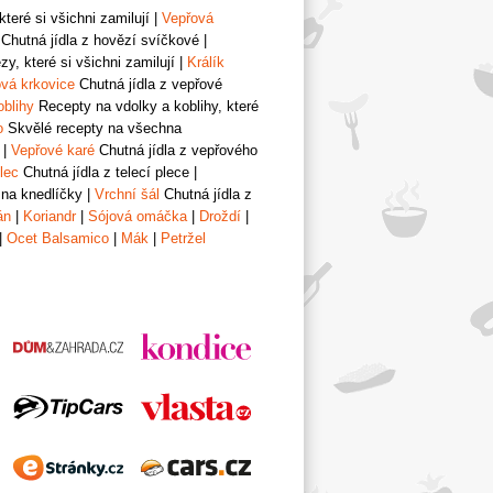
teré si všichni zamilují
|
Vepřová
Chutná jídla z hovězí svíčkové
|
y, které si všichni zamilují
|
Králík
vá krkovice
Chutná jídla z vepřové
oblihy
Recepty na vdolky a koblihy, které
o
Skvělé recepty na všechna
|
Vepřové karé
Chutná jídla z vepřového
lec
Chutná jídla z telecí plece
|
 na knedlíčky
|
Vrchní šál
Chutná jídla z
án
|
Koriandr
|
Sójová omáčka
|
Droždí
|
|
Ocet Balsamico
|
Mák
|
Petržel