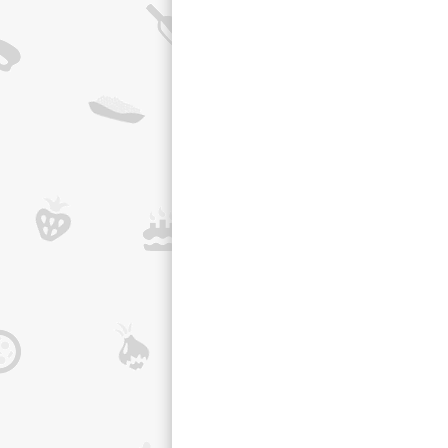
20 mililitrů
p