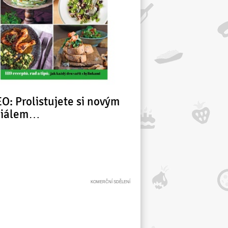
O: Prolistujete si novým
ciálem…