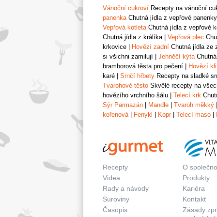
Vánoční cukroví
Recepty na vánoční cukr
panenka
Chutná jídla z vepřové panenky
Vepřová kotleta
Chutná jídla z vepřové k
Chutná jídla z králíka
|
Vepřová plec
Chut
krkovice
|
Hovězí zadní
Chutná jídla ze 
si všichni zamilují
|
Jehněčí kýta
Chutná 
bramborová těsta pro pečení
|
Hovězí kl
karé
|
Srnčí hřbety
Recepty na sladké srn
Tvarohové těsto
Skvělé recepty na všech
hovězího vrchního šálu
|
Telecí krk
Chutn
Sýr Parmazán
|
Mandle
|
Tvaroh měkký
kořenová
|
Fenykl
|
Kopr
|
Telecí maso
|
Recepty
O společno
Videa
Produkty
Rady a návody
Kariéra
Suroviny
Kontakt
Časopis
Zásady zp