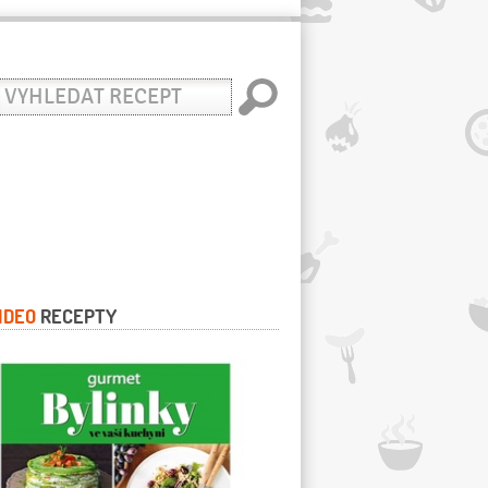
yhledat
ecept
IDEO
RECEPTY