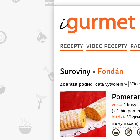
RECEPTY
VIDEO RECEPTY
RA
Suroviny
Fondán
Všec
Zobrazit podle:
Pomeran
Surovin
vejce
4 kusy
(z 1 bio pome
hladká
30 gr
na vymazání)
krystal
55 gr
Kategor
Na ozdobení: