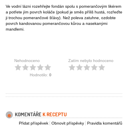
Ve vodní lázni rozehřejte fondán spolu s pomerančovým likérem
a potřete jím povrch koláče (pokud je směs příliš hustá, rozřeďte
ji trochou pomerančové šťávy). Než poleva zatuhne, ozdobte
povrch kandovanou pomerančovou kůrou a nasekanými
mandlemi.
Nehodnoceno
Zatím nebylo hodnoceno
Hodnotilo:
0
KOMENTÁŘE
K RECEPTU
Přidat příspěvek
Obnovit příspěvky
Pravidla komentářů