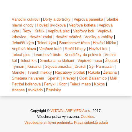
Vánoční cukroví
|
Dorty a dortíčky
|
Vepřová panenka
|
Sladké
hlavní chody
|
Hovězí svíčková
|
Vepřová kotleta
|
Vepřová
kýta
|
Řezy
|
Králík
|
Vepřová plec
|
Vepřový bok
|
Vepřová
krkovice
|
Hovězí zadní
|
Hovězí roštěná
|
Vdolky a koblihy
|
Jehněčí kýta
|
Telecí kýta
|
Bramborové těsto
|
Hovězí kližka
|
Vepřová hlava
|
Vepřové karé
|
Srnčí hřbety
|
Hovězí krk
|
Telecí plec
|
Tvarohové těsto
|
Knedlíčky do polévek
|
Vrchní
šál
|
Telecí krk
|
Smetana na šlehání
|
Vepřové maso
|
Žloutek
|
Tymián
|
Koriandr
|
Sójová omáčka
|
Droždí
|
Sýr Parmazán
|
Mandle
|
Tvaroh měkký
|
Rajčatový protlak
|
Rukola
|
Želatina
|
Smetana na vaření
|
Špenát
|
Krevety
|
Ocet Balsamico
|
Mák
|
Petržel kořenová
|
Fenykl
|
Kopr
|
Telecí maso
|
Kokos
|
Ananas
|
Avokádo
|
Brusinky
Copyright ©
VLTAVA LABE MEDIA a.s.,
2017.
Všechna práva vyhrazena.
Cookies
.
Všeobecné smluvní podmínky
.
Práva subjektů údajů