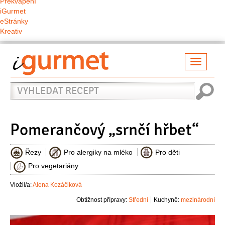
Překvapení
iGurmet
eStránky
Kreativ
Přepno
naviga
Vyhledat
recept
Pomerančový „srnčí hřbet“
Řezy
Pro alergiky na mléko
Pro děti
Pro vegetariány
Vložil/a:
Alena Kozáčiková
Obtížnost přípravy:
Střední
Kuchyně:
mezinárodní