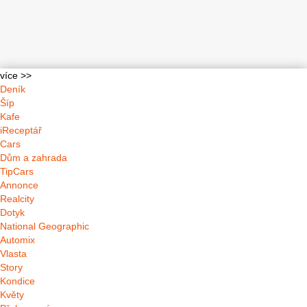
více >>
Deník
Šíp
Kafe
iReceptář
Cars
Dům a zahrada
TipCars
Annonce
Realcity
Dotyk
National Geographic
Automix
Vlasta
Story
Kondice
Květy