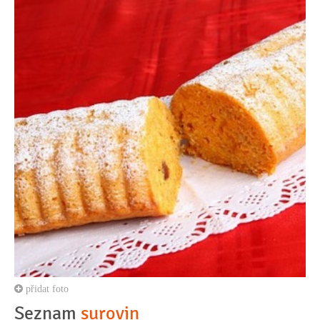
přidat foto
Seznam
surovin