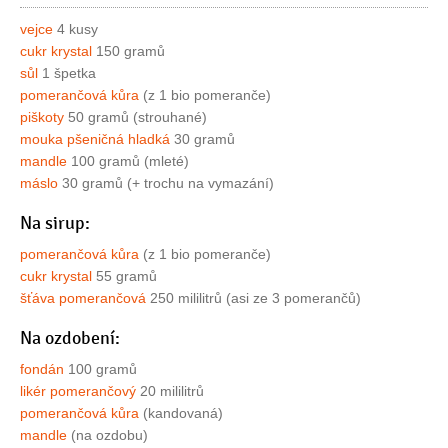
vejce
4 kusy
cukr krystal
150 gramů
sůl
1 špetka
pomerančová kůra
(z 1 bio pomeranče)
piškoty
50 gramů (strouhané)
mouka pšeničná hladká
30 gramů
mandle
100 gramů (mleté)
máslo
30 gramů (+ trochu na vymazání)
Na sirup:
pomerančová kůra
(z 1 bio pomeranče)
cukr krystal
55 gramů
šťáva pomerančová
250 mililitrů (asi ze 3 pomerančů)
Na ozdobení:
fondán
100 gramů
likér pomerančový
20 mililitrů
pomerančová kůra
(kandovaná)
mandle
(na ozdobu)