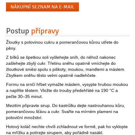
NÁKUPNÍ SEZNAM NA E-MAIL
Postup
přípravy
Žloutky s polovinou cukru a pomerančovou kůrou utřete do
pěny.
Z bílků se špetkou soli vyšlehejte sníh, do něhož nakonec
zašlehejte zbylý cukr. Třetinu sněhu opatrně vmíchejte do
žloutkové směsi spolu s piškoty, moukou, mandlemi a máslem.
Zbytkem sněhu těsto velmi opatrně nadlehčete.
Formu na srnčí hřbet vymažte máslem, vysypte hrubou moukou
a naplňte těstem. Vložte do trouby předehřáté na 190 °C a
pečte 30–35 minut.
Mezitím připravte sirup. Do kastrůlku dejte nastrouhanou kůru,
pomerančovou šťávu a cukr. Svařte na mírném plameni na
poloviční množství.
Hotový koláč nechte chvíli zchladnout ve formě, pak ho vyklopte
na mřížku a potírejte sirupem, aby pořádně nasákl.