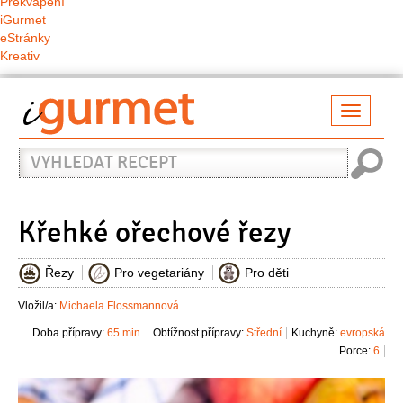
Překvapení
iGurmet
eStránky
Kreativ
Přepno
naviga
Vyhledat
recept
Křehké ořechové řezy
Řezy
Pro vegetariány
Pro děti
Vložil/a:
Michaela Flossmannová
Doba přípravy:
65 min.
Obtížnost přípravy:
Střední
Kuchyně:
evropská
Porce:
6