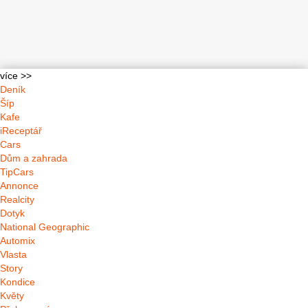
více >>
Deník
Šíp
Kafe
iReceptář
Cars
Dům a zahrada
TipCars
Annonce
Realcity
Dotyk
National Geographic
Automix
Vlasta
Story
Kondice
Květy