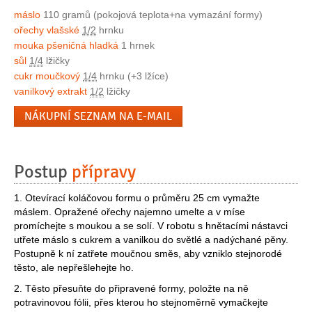
máslo
110 gramů (pokojová teplota+na vymazání formy)
ořechy vlašské
1/2
hrnku
mouka pšeničná hladká
1 hrnek
sůl
1/4
lžičky
cukr moučkový
1/4
hrnku (+3 lžíce)
vanilkový extrakt
1/2
lžičky
NÁKUPNÍ SEZNAM NA E-MAIL
Postup
přípravy
1. Otevírací koláčovou formu o průměru 25 cm vymažte
máslem. Opražené ořechy najemno umelte a v míse
promíchejte s moukou a se solí. V robotu s hnětacími nástavci
utřete máslo s cukrem a vanilkou do světlé a nadýchané pěny.
Postupně k ní zatřete moučnou směs, aby vzniklo stejnorodé
těsto, ale nepřešlehejte ho.
2. Těsto přesuňte do připravené formy, položte na ně
potravinovou fólii, přes kterou ho stejnoměrně vymačkejte