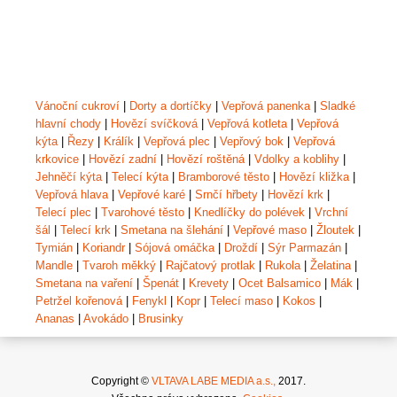
Vánoční cukroví
|
Dorty a dortíčky
|
Vepřová panenka
|
Sladké
hlavní chody
|
Hovězí svíčková
|
Vepřová kotleta
|
Vepřová
kýta
|
Řezy
|
Králík
|
Vepřová plec
|
Vepřový bok
|
Vepřová
krkovice
|
Hovězí zadní
|
Hovězí roštěná
|
Vdolky a koblihy
|
Jehněčí kýta
|
Telecí kýta
|
Bramborové těsto
|
Hovězí kližka
|
Vepřová hlava
|
Vepřové karé
|
Srnčí hřbety
|
Hovězí krk
|
Telecí plec
|
Tvarohové těsto
|
Knedlíčky do polévek
|
Vrchní
šál
|
Telecí krk
|
Smetana na šlehání
|
Vepřové maso
|
Žloutek
|
Tymián
|
Koriandr
|
Sójová omáčka
|
Droždí
|
Sýr Parmazán
|
Mandle
|
Tvaroh měkký
|
Rajčatový protlak
|
Rukola
|
Želatina
|
Smetana na vaření
|
Špenát
|
Krevety
|
Ocet Balsamico
|
Mák
|
Petržel kořenová
|
Fenykl
|
Kopr
|
Telecí maso
|
Kokos
|
Ananas
|
Avokádo
|
Brusinky
Copyright ©
VLTAVA LABE MEDIA a.s.,
2017.