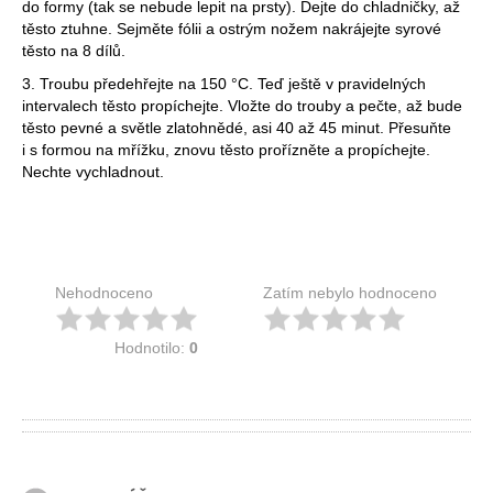
do formy (tak se nebude lepit na prsty). Dejte do chladničky, až
těsto ztuhne. Sejměte fólii a ostrým nožem nakrájejte syrové
těsto na 8 dílů.
3. Troubu předehřejte na 150 °C. Teď ještě v pravidelných
intervalech těsto propíchejte. Vložte do trouby a pečte, až bude
těsto pevné a světle zlatohnědé, asi 40 až 45 minut. Přesuňte
i s formou na mřížku, znovu těsto prořízněte a propíchejte.
Nechte vychladnout.
Nehodnoceno
Zatím nebylo hodnoceno
Hodnotilo:
0