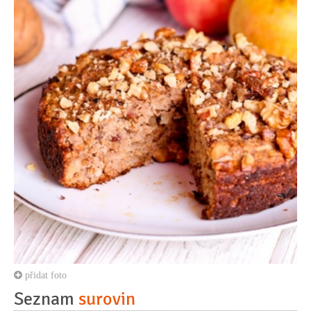
přidat foto
Seznam
surovin