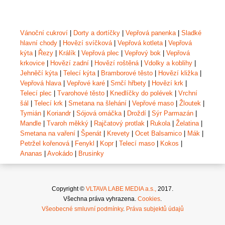
Vánoční cukroví
|
Dorty a dortíčky
|
Vepřová panenka
|
Sladké
hlavní chody
|
Hovězí svíčková
|
Vepřová kotleta
|
Vepřová
kýta
|
Řezy
|
Králík
|
Vepřová plec
|
Vepřový bok
|
Vepřová
krkovice
|
Hovězí zadní
|
Hovězí roštěná
|
Vdolky a koblihy
|
Jehněčí kýta
|
Telecí kýta
|
Bramborové těsto
|
Hovězí kližka
|
Vepřová hlava
|
Vepřové karé
|
Srnčí hřbety
|
Hovězí krk
|
Telecí plec
|
Tvarohové těsto
|
Knedlíčky do polévek
|
Vrchní
šál
|
Telecí krk
|
Smetana na šlehání
|
Vepřové maso
|
Žloutek
|
Tymián
|
Koriandr
|
Sójová omáčka
|
Droždí
|
Sýr Parmazán
|
Mandle
|
Tvaroh měkký
|
Rajčatový protlak
|
Rukola
|
Želatina
|
Smetana na vaření
|
Špenát
|
Krevety
|
Ocet Balsamico
|
Mák
|
Petržel kořenová
|
Fenykl
|
Kopr
|
Telecí maso
|
Kokos
|
Ananas
|
Avokádo
|
Brusinky
Copyright ©
VLTAVA LABE MEDIA a.s.,
2017.
Všechna práva vyhrazena.
Cookies
.
Všeobecné smluvní podmínky
.
Práva subjektů údajů