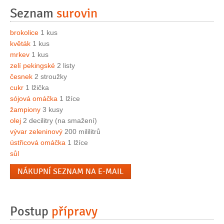
Seznam
surovin
brokolice
1 kus
květák
1 kus
mrkev
1 kus
zelí pekingské
2 listy
česnek
2 stroužky
cukr
1 lžička
sójová omáčka
1 lžíce
žampiony
3 kusy
olej
2 decilitry (na smažení)
vývar zeleninový
200 mililitrů
ústřicová omáčka
1 lžíce
sůl
NÁKUPNÍ SEZNAM NA E-MAIL
Postup
přípravy