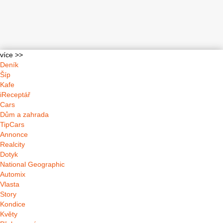
více >>
Deník
Šíp
Kafe
iReceptář
Cars
Dům a zahrada
TipCars
Annonce
Realcity
Dotyk
National Geographic
Automix
Vlasta
Story
Kondice
Květy