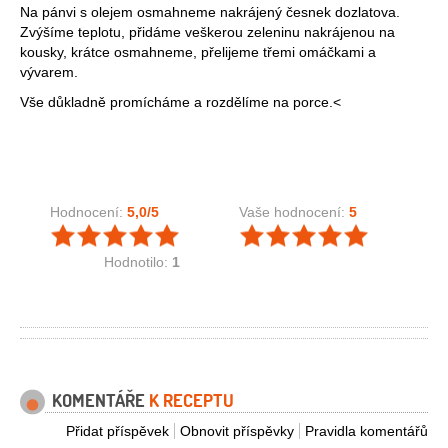
Na pánvi s olejem osmahneme nakrájený česnek dozlatova.
Zvýšíme teplotu, přidáme veškerou zeleninu nakrájenou na
kousky, krátce osmahneme, přelijeme třemi omáčkami a
vývarem.
Vše důkladně promícháme a rozdělíme na porce.<
Hodnocení:
5,0
/5
Vaše hodnocení:
5
Hodnotilo:
1
KOMENTÁŘE
K RECEPTU
Přidat příspěvek
Obnovit příspěvky
Pravidla komentářů