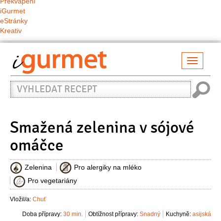
Překvapení
iGurmet
eStránky
Kreativ
Přepno
naviga
Vyhledat
recept
Smažená zelenina v sójové
omáčce
Zelenina
Pro alergiky na mléko
Pro vegetariány
Vložil/a:
Chuť
Doba přípravy:
30 min.
Obtížnost přípravy:
Snadný
Kuchyně:
asijská