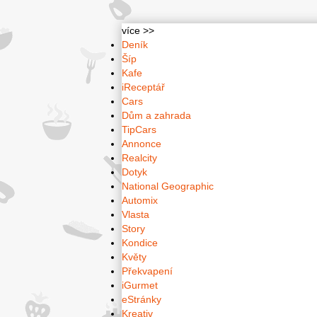
více >>
Deník
Šíp
Kafe
iReceptář
Cars
Dům a zahrada
TipCars
Annonce
Realcity
Dotyk
National Geographic
Automix
Vlasta
Story
Kondice
Květy
Překvapení
iGurmet
eStránky
Kreativ