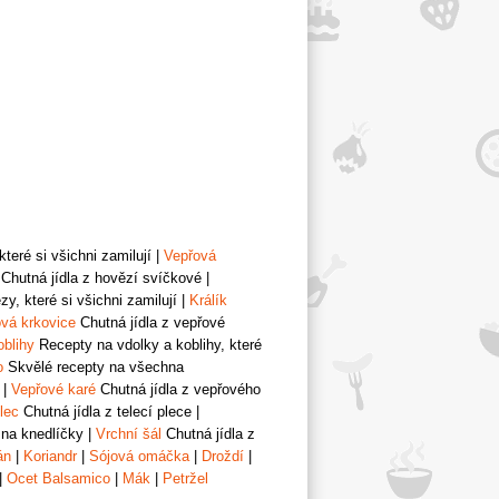
teré si všichni zamilují
|
Vepřová
Chutná jídla z hovězí svíčkové
|
y, které si všichni zamilují
|
Králík
vá krkovice
Chutná jídla z vepřové
oblihy
Recepty na vdolky a koblihy, které
o
Skvělé recepty na všechna
|
Vepřové karé
Chutná jídla z vepřového
lec
Chutná jídla z telecí plece
|
 na knedlíčky
|
Vrchní šál
Chutná jídla z
án
|
Koriandr
|
Sójová omáčka
|
Droždí
|
|
Ocet Balsamico
|
Mák
|
Petržel