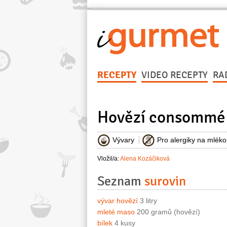
RECEPTY
VIDEO RECEPTY
RA
Hovězí consommé 
Vývary
Pro alergiky na mléko
Vložil/a:
Alena Kozáčiková
Seznam
surovin
vývar hovězí
3 litry
mleté maso
200 gramů (hovězí)
bílek
4 kusy