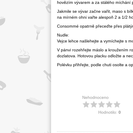
hovězím vývarem a za stálého míchání p
Jakmile se vývar začne vařit, maso s bíl
na mírném ohni vařte alespoň 2 a 1/2 ho
Consommé opatrně přeceďte přes plátýnk
Nudle:
Vejce lehce našlehejte a vymíchejte s m
V pánvi rozehřejte máslo a kroužením roz
dozlatova. Hotovou placku odložte a necht
Polévku přihřejte, podle chuti osolte a 
Nehodnoceno
Hodnotilo:
0