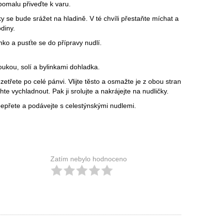
omalu přiveďte k varu.
ky se bude srážet na hladině. V té chvíli přestaňte míchat a
diny.
o a pusťte se do přípravy nudlí.
oukou, solí a bylinkami dohladka.
etřete po celé pánvi. Vlijte těsto a osmažte je z obou stran
e vychladnout. Pak ji srolujte a nakrájejte na nudličky.
opepřete a podávejte s celestýnskými nudlemi.
Zatím nebylo hodnoceno