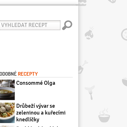
yhledat
ecept
ODOBNÉ
RECEPTY
Consommé Olga
Drůbeží vývar se
zeleninou a kuřecími
knedlíčky