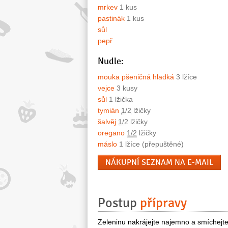
mrkev
1 kus
pastinák
1 kus
sůl
pepř
Nudle:
mouka pšeničná hladká
3 lžíce
vejce
3 kusy
sůl
1 lžička
tymián
1/2
lžičky
šalvěj
1/2
lžičky
oregano
1/2
lžičky
máslo
1 lžíce (přepuštěné)
NÁKUPNÍ SEZNAM NA E-MAIL
Postup
přípravy
Zeleninu nakrájejte najemno a smíchejte