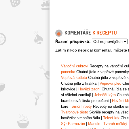
KOMENTÁŘE
K RECEPTU
Řazení příspěvků:
Zatím nikdo nepřidal komentář, můžete b
Vánoční cukroví
Recepty na vánoční cukr
panenka
Chutná jídla z vepřové panenky
Vepřová kotleta
Chutná jídla z vepřové k
Chutná jídla z králíka
|
Vepřová plec
Chut
krkovice
|
Hovězí zadní
Chutná jídla ze 
si všichni zamilují
|
Jehněčí kýta
Chutná 
bramborová těsta pro pečení
|
Hovězí kl
karé
|
Srnčí hřbety
Recepty na sladké srn
Tvarohové těsto
Skvělé recepty na všech
hovězího vrchního šálu
|
Telecí krk
Chutn
Sýr Parmazán
|
Mandle
|
Tvaroh měkký