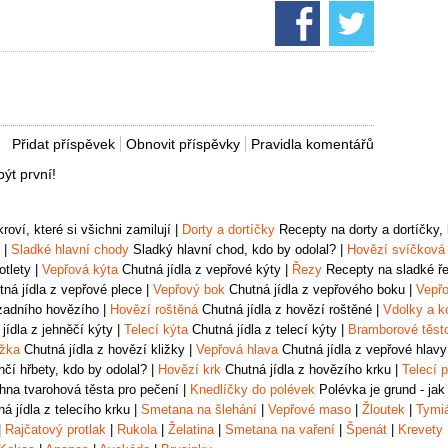
Přidat příspěvek
Obnovit příspěvky
Pravidla komentářů
ýt první!
oví, které si všichni zamilují
|
Dorty a dortíčky
Recepty na dorty a dortíčky, k
|
Sladké hlavní chody
Sladký hlavní chod, kdo by odolal?
|
Hovězí svíčková
otlety
|
Vepřová kýta
Chutná jídla z vepřové kýty
|
Řezy
Recepty na sladké řez
ná jídla z vepřové plece
|
Vepřový bok
Chutná jídla z vepřového boku
|
Vepřo
zadního hovězího
|
Hovězí roštěná
Chutná jídla z hovězí roštěné
|
Vdolky a k
jídla z jehněčí kýty
|
Telecí kýta
Chutná jídla z telecí kýty
|
Bramborové těst
ižka
Chutná jídla z hovězí kližky
|
Vepřová hlava
Chutná jídla z vepřové hlavy
čí hřbety, kdo by odolal?
|
Hovězí krk
Chutná jídla z hovězího krku
|
Telecí p
na tvarohová těsta pro pečení
|
Knedlíčky do polévek
Polévka je grund - jak
á jídla z telecího krku
|
Smetana na šlehání
|
Vepřové maso
|
Žloutek
|
Tymi
|
Rajčatový protlak
|
Rukola
|
Želatina
|
Smetana na vaření
|
Špenát
|
Krevety