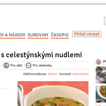
V
r
Přidat recept
DY A NÁVODY
SUROVINY
ČASOPIS
s celestýnskými nudlemi
P
Pro děti
Pro diabetiky
Obtížnost přípravy:
Střední
Kuchyně:
mezinárodní