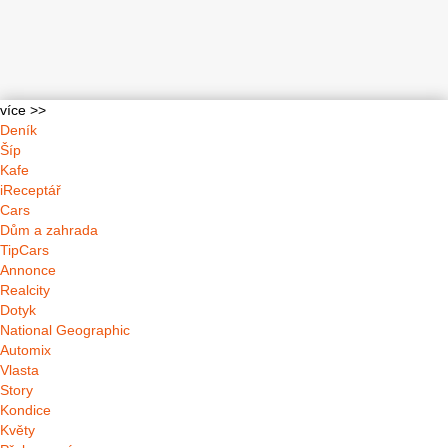
více >>
Deník
Šíp
Kafe
iReceptář
Cars
Dům a zahrada
TipCars
Annonce
Realcity
Dotyk
National Geographic
Automix
Vlasta
Story
Kondice
Květy