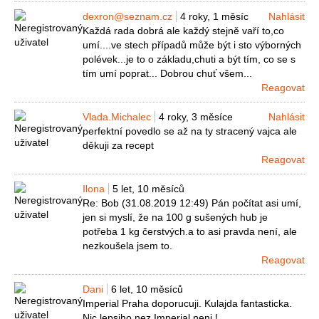
dexron@seznam.cz
4 roky, 1 měsíc
Nahlásit
Každá rada dobrá ale každý stejně vaří to,co
umí....ve stech případů může být i sto výborných
polévek...je to o základu,chuti a být tím, co se s
tím umí poprat... Dobrou chuť všem...
Reagovat
Vlada.Michalec
4 roky, 3 měsíce
Nahlásit
perfektní povedlo se až na ty stracený vajca ale
děkuji za recept
Reagovat
Ilona
5 let, 10 měsíců
Re: Bob (31.08.2019 12:49) Pán počítat asi umí,
jen si myslí, že na 100 g sušených hub je
potřeba 1 kg čerstvých.a to asi pravda není, ale
nezkoušela jsem to.
Reagovat
Dani
6 let, 10 měsíců
Imperial Praha doporucuji. Kulajda fantasticka.
Nic lepsiho nez Imperial neni !