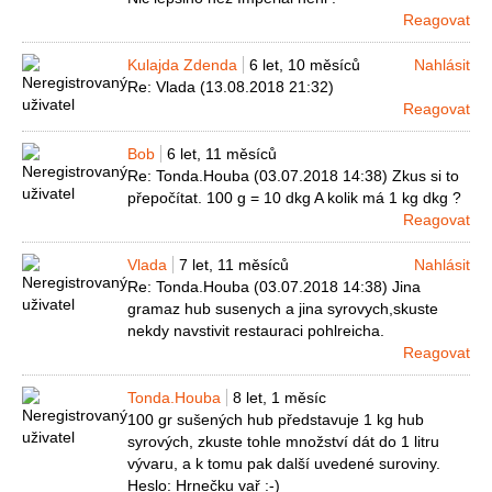
Reagovat
Kulajda Zdenda
6 let, 10 měsíců
Nahlásit
Re: Vlada (13.08.2018 21:32)
Reagovat
Bob
6 let, 11 měsíců
Re: Tonda.Houba (03.07.2018 14:38) Zkus si to
přepočítat. 100 g = 10 dkg A kolik má 1 kg dkg ?
Reagovat
Vlada
7 let, 11 měsíců
Nahlásit
Re: Tonda.Houba (03.07.2018 14:38) Jina
gramaz hub susenych a jina syrovych,skuste
nekdy navstivit restauraci pohlreicha.
Reagovat
Tonda.Houba
8 let, 1 měsíc
100 gr sušených hub představuje 1 kg hub
syrových, zkuste tohle množství dát do 1 litru
vývaru, a k tomu pak další uvedené suroviny.
Heslo: Hrnečku vař :-)