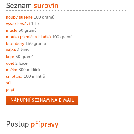
Seznam
surovin
houby sušené
100 gramů
vývar hovězí
1 litr
máslo
50 gramů
mouka pšeničná hladká
100 gramů
brambory
150 gramů
vejce
4 kusy
kopr
50 gramů
ocet
2 lžíce
mléko
300 mililitrů
smetana
100 mililitrů
sůl
pepř
NÁKUPNÍ SEZNAM NA E-MAIL
Postup
přípravy