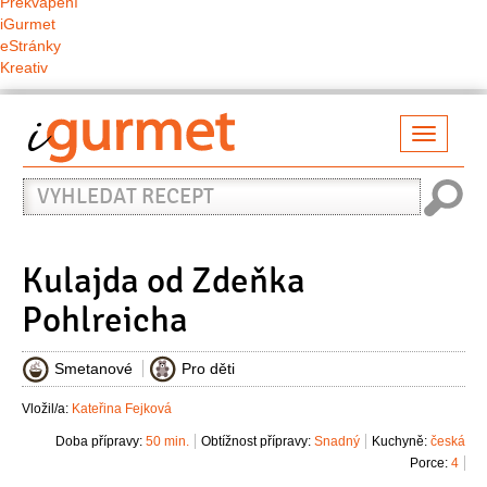
Překvapení
iGurmet
eStránky
Kreativ
Přepno
naviga
Vyhledat
recept
Kulajda od Zdeňka
Pohlreicha
Smetanové
Pro děti
Vložil/a:
Kateřina Fejková
Doba přípravy:
50 min.
Obtížnost přípravy:
Snadný
Kuchyně:
česká
Porce:
4