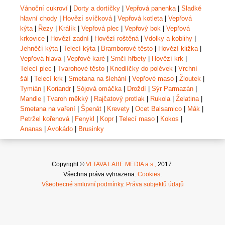
Vánoční cukroví
|
Dorty a dortíčky
|
Vepřová panenka
|
Sladké
hlavní chody
|
Hovězí svíčková
|
Vepřová kotleta
|
Vepřová
kýta
|
Řezy
|
Králík
|
Vepřová plec
|
Vepřový bok
|
Vepřová
krkovice
|
Hovězí zadní
|
Hovězí roštěná
|
Vdolky a koblihy
|
Jehněčí kýta
|
Telecí kýta
|
Bramborové těsto
|
Hovězí kližka
|
Vepřová hlava
|
Vepřové karé
|
Srnčí hřbety
|
Hovězí krk
|
Telecí plec
|
Tvarohové těsto
|
Knedlíčky do polévek
|
Vrchní
šál
|
Telecí krk
|
Smetana na šlehání
|
Vepřové maso
|
Žloutek
|
Tymián
|
Koriandr
|
Sójová omáčka
|
Droždí
|
Sýr Parmazán
|
Mandle
|
Tvaroh měkký
|
Rajčatový protlak
|
Rukola
|
Želatina
|
Smetana na vaření
|
Špenát
|
Krevety
|
Ocet Balsamico
|
Mák
|
Petržel kořenová
|
Fenykl
|
Kopr
|
Telecí maso
|
Kokos
|
Ananas
|
Avokádo
|
Brusinky
Copyright ©
VLTAVA LABE MEDIA a.s.,
2017.
Všechna práva vyhrazena.
Cookies
.
Všeobecné smluvní podmínky
.
Práva subjektů údajů