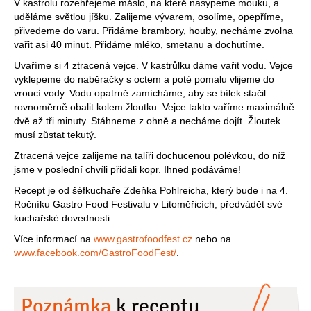
V kastrolu rozehřejeme máslo, na které nasypeme mouku, a
uděláme světlou jíšku. Zalijeme vývarem, osolíme, opepříme,
přivedeme do varu. Přidáme brambory, houby, necháme zvolna
vařit asi 40 minut. Přidáme mléko, smetanu a dochutíme.
Uvaříme si 4 ztracená vejce. V kastrůlku dáme vařit vodu. Vejce
vyklepeme do naběračky s octem a poté pomalu vlijeme do
vroucí vody. Vodu opatrně zamícháme, aby se bílek stačil
rovnoměrně obalit kolem žloutku. Vejce takto vaříme maximálně
dvě až tři minuty. Stáhneme z ohně a necháme dojít. Žloutek
musí zůstat tekutý.
Ztracená vejce zalijeme na talíři dochucenou polévkou, do níž
jsme v poslední chvíli přidali kopr. Ihned podáváme!
Recept je od šéfkuchaře Zdeňka Pohlreicha, který bude i na 4.
Ročníku Gastro Food Festivalu v Litoměřicích, předvádět své
kuchařské dovednosti.
Více informací na
www.gastrofoodfest.cz
nebo na
www.facebook.com/GastroFoodFest/
.
Poznámka
k receptu