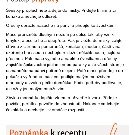
Švestky propláchněte a dejte do misky. Přidejte k nim lžíci
koňaku a nechejte odležet.
Ořechy opražte nasucho na pánvi a přidejte ke švestkám.
Maso prořízněte dlouhým nožem po délce tak, aby vznikl
tunýlek, a osolte ho a opepřete. Pak je vložte do misky, zalijte
šťávou z citronu a pomerančů, koňakem, medem, částí vína,
okořeňte harissou a nechejte rozležet několik hodin, nejlépe
přes noc. Pak maso vyjměte a naplňte švestkami a ořechy.
Zajistěte špikovacími jehlami nebo párátky a ze všech stran je
osmahněte na pánvi potřené olejem. Poté maso přendejte do
pekáčku vytřeného máslem, podlijte malým množstvím
marinády a zvolna pečte doměkka. Podle potřeby podlévejte,
ale vždy jen malým množstvím.
Zbylou marinádu doplňte vínem a přiveďte k varu. Přidejte
povidla, perník a povařte do zhoustnutí. Nakonec vmíchejte
čokoládu a nechejte ji v omáčce rozpustit.
Poznámka
k receptu