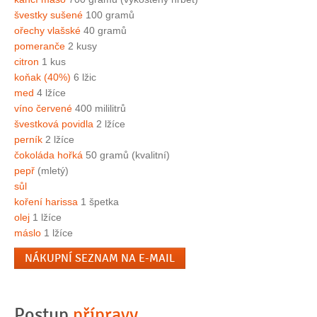
švestky sušené
100 gramů
ořechy vlašské
40 gramů
pomeranče
2 kusy
citron
1 kus
koňak (40%)
6 lžic
med
4 lžíce
víno červené
400 mililitrů
švestková povidla
2 lžíce
perník
2 lžíce
čokoláda hořká
50 gramů (kvalitní)
pepř
(mletý)
sůl
koření harissa
1 špetka
olej
1 lžíce
máslo
1 lžíce
NÁKUPNÍ SEZNAM NA E-MAIL
Postup
přípravy