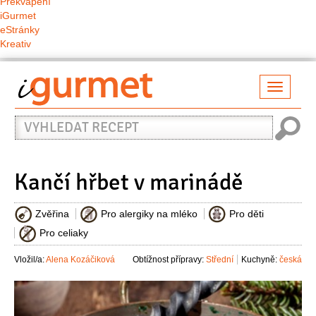
Překvapení
iGurmet
eStránky
Kreativ
Přepno
naviga
Vyhledat
recept
Kančí hřbet v marinádě
Zvěřina
Pro alergiky na mléko
Pro děti
Pro celiaky
Vložil/a:
Alena Kozáčiková
Obtížnost přípravy:
Střední
Kuchyně:
česká