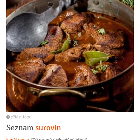
přidat foto
Seznam
surovin
kančí maso
700 gramů (vykostěný hřbet)