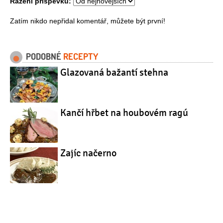
Řazení příspěvků:
Zatím nikdo nepřidal komentář, můžete být první!
PODOBNÉ
RECEPTY
Glazovaná bažantí stehna
Kančí hřbet na houbovém ragú
Zajíc načerno