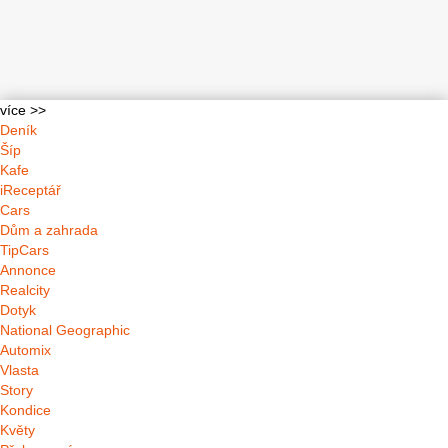
více >>
Deník
Šíp
Kafe
iReceptář
Cars
Dům a zahrada
TipCars
Annonce
Realcity
Dotyk
National Geographic
Automix
Vlasta
Story
Kondice
Květy