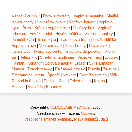
Vánoční cukroví
|
Dorty a dortíčky
|
Vepřová panenka
|
Sladké
hlavní chody
|
Hovězí svíčková
|
Vepřová kotleta
|
Vepřová
kýta
|
Řezy
|
Králík
|
Vepřová plec
|
Vepřový bok
|
Vepřová
krkovice
|
Hovězí zadní
|
Hovězí roštěná
|
Vdolky a koblihy
|
Jehněčí kýta
|
Telecí kýta
|
Bramborové těsto
|
Hovězí kližka
|
Vepřová hlava
|
Vepřové karé
|
Srnčí hřbety
|
Hovězí krk
|
Telecí plec
|
Tvarohové těsto
|
Knedlíčky do polévek
|
Vrchní
šál
|
Telecí krk
|
Smetana na šlehání
|
Vepřové maso
|
Žloutek
|
Tymián
|
Koriandr
|
Sójová omáčka
|
Droždí
|
Sýr Parmazán
|
Mandle
|
Tvaroh měkký
|
Rajčatový protlak
|
Rukola
|
Želatina
|
Smetana na vaření
|
Špenát
|
Krevety
|
Ocet Balsamico
|
Mák
|
Petržel kořenová
|
Fenykl
|
Kopr
|
Telecí maso
|
Kokos
|
Ananas
|
Avokádo
|
Brusinky
Copyright ©
VLTAVA LABE MEDIA a.s.,
2017.
Všechna práva vyhrazena.
Cookies
.
Všeobecné smluvní podmínky
.
Práva subjektů údajů