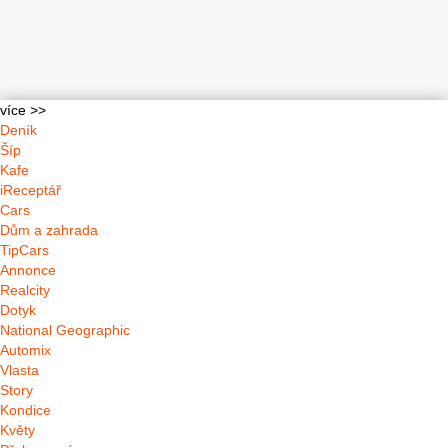
více >>
Deník
Šíp
Kafe
iReceptář
Cars
Dům a zahrada
TipCars
Annonce
Realcity
Dotyk
National Geographic
Automix
Vlasta
Story
Kondice
Květy