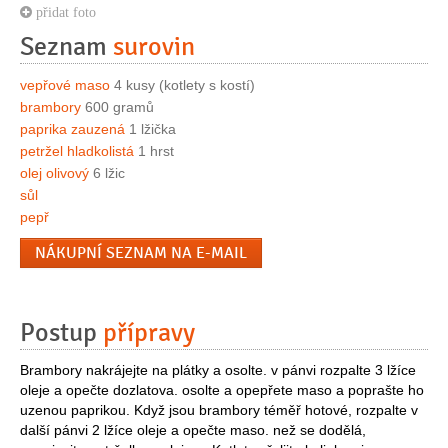
přidat foto
Seznam
surovin
vepřové maso
4 kusy (kotlety s kostí)
brambory
600 gramů
paprika zauzená
1 lžička
petržel hladkolistá
1 hrst
olej olivový
6 lžic
sůl
pepř
NÁKUPNÍ SEZNAM NA E-MAIL
Postup
přípravy
Brambory nakrájejte na plátky a osolte. v pánvi rozpalte 3 lžíce
oleje a opečte dozlatova. osolte a opepřete maso a poprašte ho
uzenou paprikou. Když jsou brambory téměř hotové, rozpalte v
další pánvi 2 lžíce oleje a opečte maso. než se dodělá,