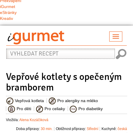
Překvapení
iGurmet
eStránky
Kreativ
Přepno
naviga
Vyhledat
recept
Vepřové kotlety s opečeným
bramborem
Vepřová kotleta
Pro alergiky na mléko
Pro děti
Pro celiaky
Pro diabetiky
Vložil/a:
Alena Kozáčiková
Doba přípravy:
30 min.
Obtížnost přípravy:
Střední
Kuchyně:
česká