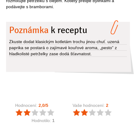
rozmixujte petrželku s olejem. Kotlety přelijte bylinkami a
podávejte s bramborami.
Poznámka
k receptu
Zkuste dodat klasickým kotletám trochu jinou chuť. uzená
paprika se postará o zajímavé kouřové aroma, „pesto“ z
hladkolisté petrželky zase dodá šťavnatost.
Hodnocení:
2,0
/5
Vaše hodnocení:
2
Hodnotilo:
1