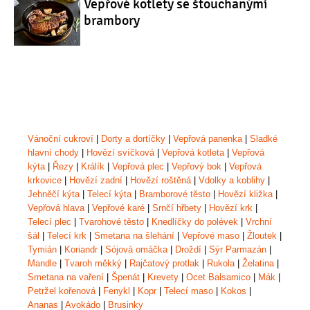
Vepřové kotlety se šťouchanými
brambory
Vánoční cukroví
|
Dorty a dortíčky
|
Vepřová panenka
|
Sladké
hlavní chody
|
Hovězí svíčková
|
Vepřová kotleta
|
Vepřová
kýta
|
Řezy
|
Králík
|
Vepřová plec
|
Vepřový bok
|
Vepřová
krkovice
|
Hovězí zadní
|
Hovězí roštěná
|
Vdolky a koblihy
|
Jehněčí kýta
|
Telecí kýta
|
Bramborové těsto
|
Hovězí kližka
|
Vepřová hlava
|
Vepřové karé
|
Srnčí hřbety
|
Hovězí krk
|
Telecí plec
|
Tvarohové těsto
|
Knedlíčky do polévek
|
Vrchní
šál
|
Telecí krk
|
Smetana na šlehání
|
Vepřové maso
|
Žloutek
|
Tymián
|
Koriandr
|
Sójová omáčka
|
Droždí
|
Sýr Parmazán
|
Mandle
|
Tvaroh měkký
|
Rajčatový protlak
|
Rukola
|
Želatina
|
Smetana na vaření
|
Špenát
|
Krevety
|
Ocet Balsamico
|
Mák
|
Petržel kořenová
|
Fenykl
|
Kopr
|
Telecí maso
|
Kokos
|
Ananas
|
Avokádo
|
Brusinky