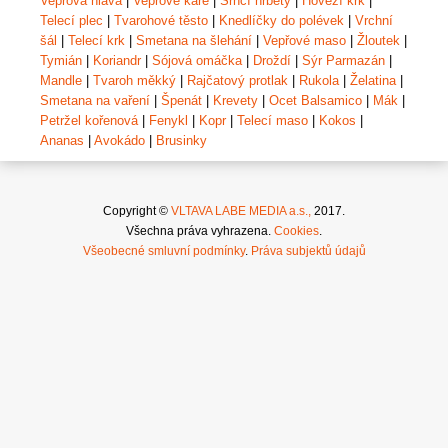
Vepřová hlava
|
Vepřové karé
|
Srnčí hřbety
|
Hovězí krk
|
Telecí plec
|
Tvarohové těsto
|
Knedlíčky do polévek
|
Vrchní
šál
|
Telecí krk
|
Smetana na šlehání
|
Vepřové maso
|
Žloutek
|
Tymián
|
Koriandr
|
Sójová omáčka
|
Droždí
|
Sýr Parmazán
|
Mandle
|
Tvaroh měkký
|
Rajčatový protlak
|
Rukola
|
Želatina
|
Smetana na vaření
|
Špenát
|
Krevety
|
Ocet Balsamico
|
Mák
|
Petržel kořenová
|
Fenykl
|
Kopr
|
Telecí maso
|
Kokos
|
Ananas
|
Avokádo
|
Brusinky
Copyright ©
VLTAVA LABE MEDIA a.s.,
2017.
Všechna práva vyhrazena.
Cookies
.
Všeobecné smluvní podmínky
.
Práva subjektů údajů