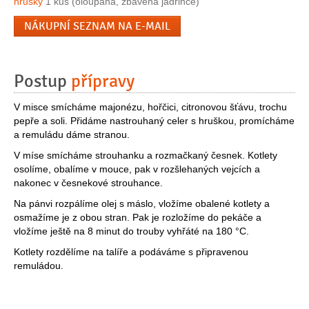
hrušky
1 kus (oloupaná, zbavená jádřince)
NÁKUPNÍ SEZNAM NA E-MAIL
Postup
přípravy
V misce smícháme majonézu, hořčici, citronovou šťávu, trochu
pepře a soli. Přidáme nastrouhaný celer s hruškou, promícháme
a remuládu dáme stranou.
V míse smícháme strouhanku a rozmačkaný česnek. Kotlety
osolíme, obalíme v mouce, pak v rozšlehaných vejcích a
nakonec v česnekové strouhance.
Na pánvi rozpálíme olej s máslo, vložíme obalené kotlety a
osmažíme je z obou stran. Pak je rozložíme do pekáče a
vložíme ještě na 8 minut do trouby vyhřáté na 180 °C.
Kotlety rozdělíme na talíře a podáváme s připravenou
remuládou.