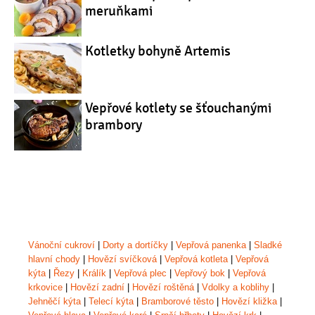
meruňkami
Kotletky bohyně Artemis
Vepřové kotlety se šťouchanými
brambory
Vánoční cukroví
|
Dorty a dortíčky
|
Vepřová panenka
|
Sladké
hlavní chody
|
Hovězí svíčková
|
Vepřová kotleta
|
Vepřová
kýta
|
Řezy
|
Králík
|
Vepřová plec
|
Vepřový bok
|
Vepřová
krkovice
|
Hovězí zadní
|
Hovězí roštěná
|
Vdolky a koblihy
|
Jehněčí kýta
|
Telecí kýta
|
Bramborové těsto
|
Hovězí kližka
|