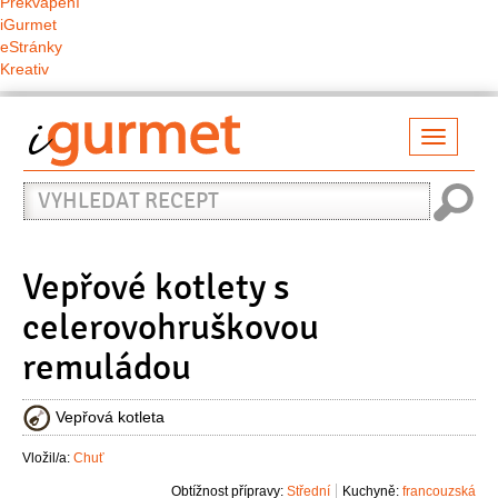
Překvapení
iGurmet
eStránky
Kreativ
Přepno
naviga
Vyhledat
recept
Vepřové kotlety s
celerovohruškovou
remuládou
Vepřová kotleta
Vložil/a:
Chuť
Obtížnost přípravy:
Střední
Kuchyně:
francouzská