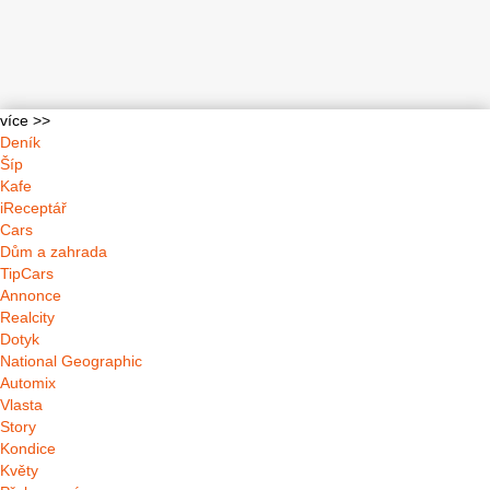
více >>
Deník
Šíp
Kafe
iReceptář
Cars
Dům a zahrada
TipCars
Annonce
Realcity
Dotyk
National Geographic
Automix
Vlasta
Story
Kondice
Květy