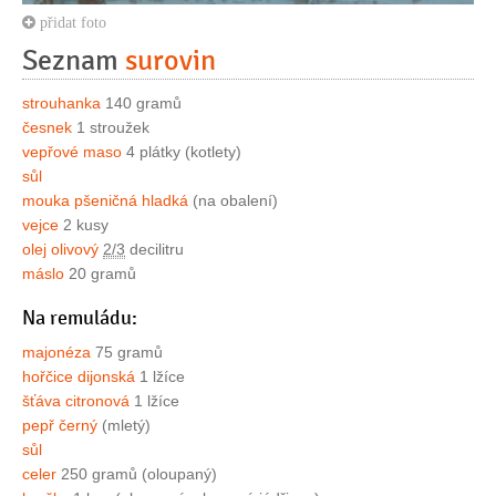
přidat foto
Seznam
surovin
strouhanka
140 gramů
česnek
1 stroužek
vepřové maso
4 plátky (kotlety)
sůl
mouka pšeničná hladká
(na obalení)
vejce
2 kusy
olej olivový
2/3
decilitru
máslo
20 gramů
Na remuládu:
majonéza
75 gramů
hořčice dijonská
1 lžíce
šťáva citronová
1 lžíce
pepř černý
(mletý)
sůl
celer
250 gramů (oloupaný)