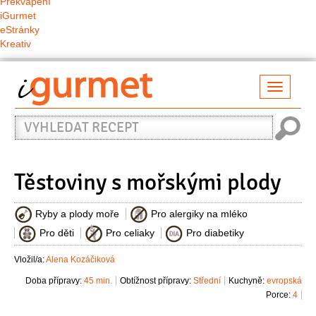
Překvapení
iGurmet
eStránky
Kreativ
Přepno
naviga
Vyhledat
recept
Těstoviny s mořskými plody
Ryby a plody moře
Pro alergiky na mléko
Pro děti
Pro celiaky
Pro diabetiky
Vložil/a:
Alena Kozáčiková
Doba přípravy:
45 min.
Obtížnost přípravy:
Střední
Kuchyně:
evropská
Porce:
4