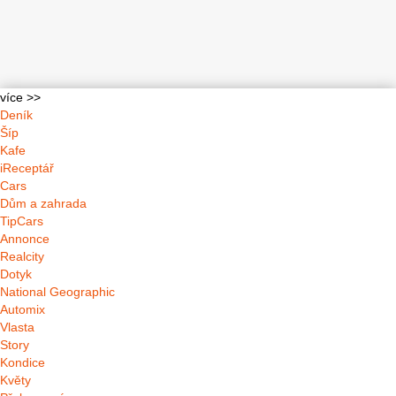
více >>
Deník
Šíp
Kafe
iReceptář
Cars
Dům a zahrada
TipCars
Annonce
Realcity
Dotyk
National Geographic
Automix
Vlasta
Story
Kondice
Květy