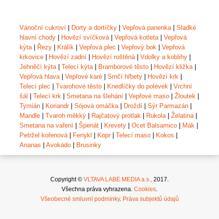
Vánoční cukroví
|
Dorty a dortíčky
|
Vepřová panenka
|
Sladké
hlavní chody
|
Hovězí svíčková
|
Vepřová kotleta
|
Vepřová
kýta
|
Řezy
|
Králík
|
Vepřová plec
|
Vepřový bok
|
Vepřová
krkovice
|
Hovězí zadní
|
Hovězí roštěná
|
Vdolky a koblihy
|
Jehněčí kýta
|
Telecí kýta
|
Bramborové těsto
|
Hovězí kližka
|
Vepřová hlava
|
Vepřové karé
|
Srnčí hřbety
|
Hovězí krk
|
Telecí plec
|
Tvarohové těsto
|
Knedlíčky do polévek
|
Vrchní
šál
|
Telecí krk
|
Smetana na šlehání
|
Vepřové maso
|
Žloutek
|
Tymián
|
Koriandr
|
Sójová omáčka
|
Droždí
|
Sýr Parmazán
|
Mandle
|
Tvaroh měkký
|
Rajčatový protlak
|
Rukola
|
Želatina
|
Smetana na vaření
|
Špenát
|
Krevety
|
Ocet Balsamico
|
Mák
|
Petržel kořenová
|
Fenykl
|
Kopr
|
Telecí maso
|
Kokos
|
Ananas
|
Avokádo
|
Brusinky
Copyright ©
VLTAVA LABE MEDIA a.s.,
2017.
Všechna práva vyhrazena.
Cookies
.
Všeobecné smluvní podmínky
.
Práva subjektů údajů