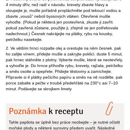
4 minuty dřív, než radí v návodu. krevety zbavte hlavy a
oloupejte je, mušle pořádně propláchněte pod tekoucí vodou a
zbavte „vousů“ neboli byssových vláken. Otevřené mušle
vyhoďte. (Pokud je některá jen pootevřená, zkuste ji zavřít.
pokud zavřená zůstane, použijte ji, zřejmě se jen potřebovala
nadechnout.) Česnek nakrájejte na plátky, rybu na kousky,
petrželku nasekejte.
2. Ve větším hrnci rozpalte olej a orestujte na něm česnek. pak
ho zalijte vínem, přidejte mušle a zakryjte poklicí. duste 5 minut,
pak hrnec stáhněte z plotny. Vyberte mušle, které se neotevřely,
a vyhoďte je. Do hrnce přihoďte rybu, krevety, rajčata, petrželku
a směs osolte a opepřete. Přidejte těstoviny a zamíchejte.
Připravte si 4 plátky pečicího papíru a směs na ně rozdělte. pak
porce zabalte a pečte v troubě předehřáté na 230°c asi 7–10
minut. Podávejte se skrojkem limety
Poznámka
k receptu
Tahle papilota se úplně bez práce neobejde – je nutné očistit
mořské plody a některé suroviny předem uvařit. Následné