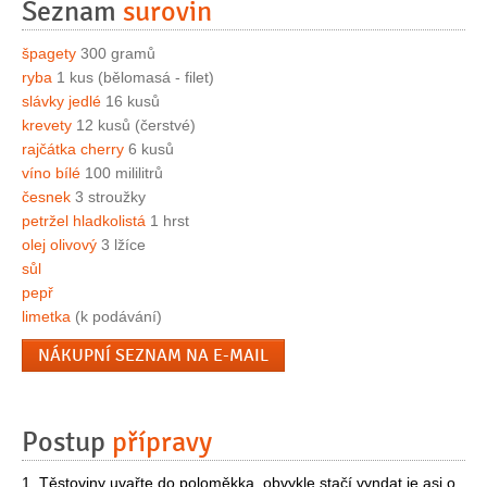
Seznam
surovin
špagety
300 gramů
ryba
1 kus (bělomasá - filet)
slávky jedlé
16 kusů
krevety
12 kusů (čerstvé)
rajčátka cherry
6 kusů
víno bílé
100 mililitrů
česnek
3 stroužky
petržel hladkolistá
1 hrst
olej olivový
3 lžíce
sůl
pepř
limetka
(k podávání)
NÁKUPNÍ SEZNAM NA E-MAIL
Postup
přípravy
1. Těstoviny uvařte do poloměkka, obvykle stačí vyndat je asi o