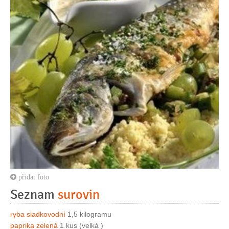
přidat foto
Seznam
surovin
ryba sladkovodní
1,5 kilogramu
paprika zelená
1 kus (velká )