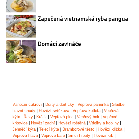
Zapečená vietnamská ryba pangua
Domácí zavináče
Vánoční cukroví
|
Dorty a dortíčky
|
Vepřová panenka
|
Sladké
hlavní chody
|
Hovězí svíčková
|
Vepřová kotleta
|
Vepřová
kýta
|
Řezy
|
Králík
|
Vepřová plec
|
Vepřový bok
|
Vepřová
krkovice
|
Hovězí zadní
|
Hovězí roštěná
|
Vdolky a koblihy
|
Jehněčí kýta
|
Telecí kýta
|
Bramborové těsto
|
Hovězí kližka
|
Vepřová hlava
|
Vepřové karé
|
Srnčí hřbety
|
Hovězí krk
|