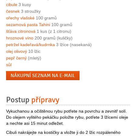
cibule
3 kusy
česnek
3 stroužky
ořechy vlašské
100 gramů
sezamová pasta Tahini
100 gramů
šťáva citronová
1 kus (z 1 citronu)
hroznové víno
200 gramů (kuličky)
petržel kadeřavá/kudrnka
3 lžíce (nasekaná)
olej olivový
10 lžic
pepř černý
(mletý)
sůl
NÁKUPNÍ SEZNAM NA E-MAIL
Postup
přípravy
Vykuchanou a očištěnou rybu potřete na povrchu a zevnitř solí.
Do olejem vylitého pekáčku položte rybu, potřete 3 lžícemi oleje
a nechte asi 15 minut odležet.
Cibuli nakrájejte na kostičky a vložte ji do 2 lžic rozpáleného