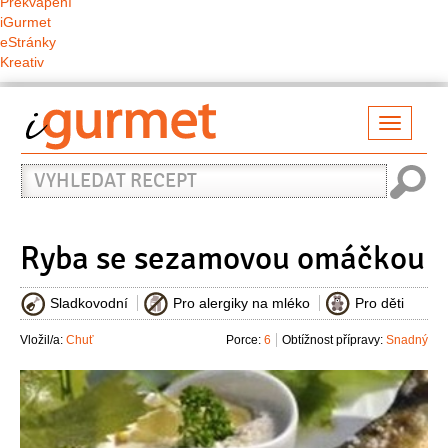
Překvapení
iGurmet
eStránky
Kreativ
Přepno
naviga
Vyhledat
recept
Ryba se sezamovou omáčkou
Sladkovodní
Pro alergiky na mléko
Pro děti
Vložil/a:
Chuť
Porce:
6
Obtížnost přípravy:
Snadný