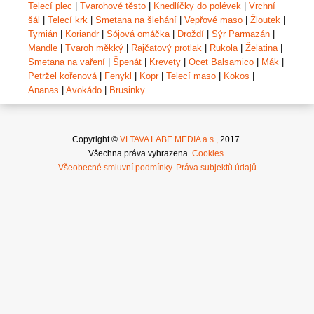
Telecí plec
|
Tvarohové těsto
|
Knedlíčky do polévek
|
Vrchní
šál
|
Telecí krk
|
Smetana na šlehání
|
Vepřové maso
|
Žloutek
|
Tymián
|
Koriandr
|
Sójová omáčka
|
Droždí
|
Sýr Parmazán
|
Mandle
|
Tvaroh měkký
|
Rajčatový protlak
|
Rukola
|
Želatina
|
Smetana na vaření
|
Špenát
|
Krevety
|
Ocet Balsamico
|
Mák
|
Petržel kořenová
|
Fenykl
|
Kopr
|
Telecí maso
|
Kokos
|
Ananas
|
Avokádo
|
Brusinky
Copyright ©
VLTAVA LABE MEDIA a.s.,
2017.
Všechna práva vyhrazena.
Cookies
.
Všeobecné smluvní podmínky
.
Práva subjektů údajů