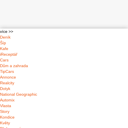
více >>
Deník
Šíp
Kafe
iReceptář
Cars
Dům a zahrada
TipCars
Annonce
Realcity
Dotyk
National Geographic
Automix
Vlasta
Story
Kondice
Květy