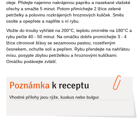
oleje. Přidejte najemno nakrájenou papriku a nasekané vlašské
ořechy a smažte 5 minut. Potom přimíchejte 2 lžíce zelené
petrželky a polovinu rozkrájených hroznových kuliček. Směs
osolte a opepřete a naplňte s ní rybu.
Vložte do trouby vyhřáté na 200°C, teplotu zmírněte na 180°C a
rybu pečte 40 - 50 minut. Na omáčku dobře promíchejte 3 - 4
lžíce citronové šťávy se sezamovou pastou, rozetřeným
česnekem, ochuťte solí a pepřem. Rybu přendejte na nahřátou
mísu, posypte zbylou petrželkou a hroznovými kuličkami.
Omáčku podávejte zvlášť.
Poznámka
k receptu
Vhodné přílohy jsou rýže, kuskus nebo bulgur.