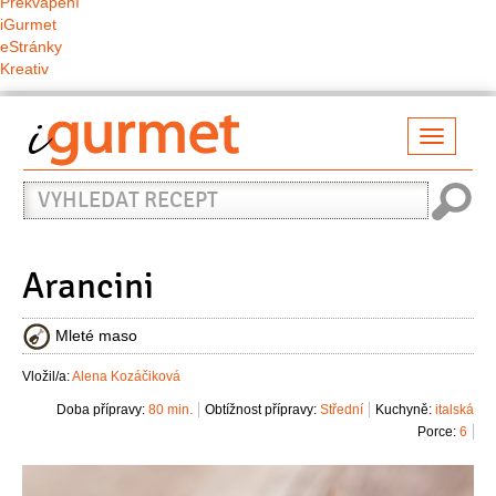
Překvapení
iGurmet
eStránky
Kreativ
Přepno
naviga
Vyhledat
recept
Arancini
Mleté maso
Vložil/a:
Alena Kozáčiková
Doba přípravy:
80 min.
Obtížnost přípravy:
Střední
Kuchyně:
italská
Porce:
6