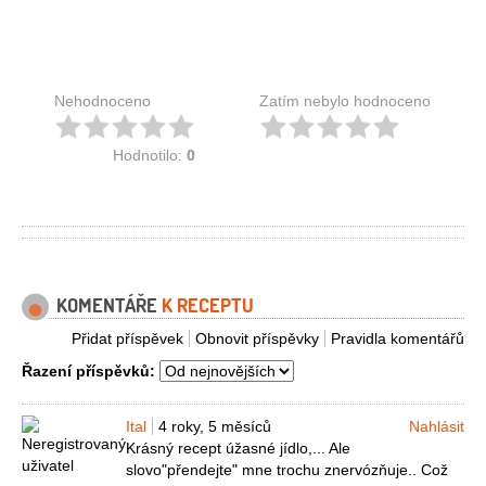
Nehodnoceno
Zatím nebylo hodnoceno
Hodnotilo:
0
KOMENTÁŘE
K RECEPTU
Přidat příspěvek
Obnovit příspěvky
Pravidla komentářů
Řazení příspěvků:
Ital
4 roky, 5 měsíců
Nahlásit
Krásný recept úžasné jídlo,... Ale
slovo"přendejte" mne trochu znervózňuje.. Což