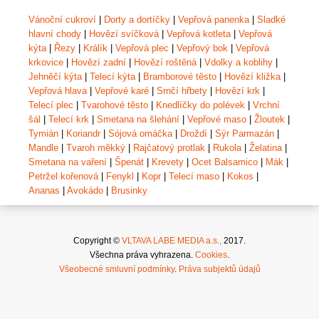
Vánoční cukroví
|
Dorty a dortíčky
|
Vepřová panenka
|
Sladké
hlavní chody
|
Hovězí svíčková
|
Vepřová kotleta
|
Vepřová
kýta
|
Řezy
|
Králík
|
Vepřová plec
|
Vepřový bok
|
Vepřová
krkovice
|
Hovězí zadní
|
Hovězí roštěná
|
Vdolky a koblihy
|
Jehněčí kýta
|
Telecí kýta
|
Bramborové těsto
|
Hovězí kližka
|
Vepřová hlava
|
Vepřové karé
|
Srnčí hřbety
|
Hovězí krk
|
Telecí plec
|
Tvarohové těsto
|
Knedlíčky do polévek
|
Vrchní
šál
|
Telecí krk
|
Smetana na šlehání
|
Vepřové maso
|
Žloutek
|
Tymián
|
Koriandr
|
Sójová omáčka
|
Droždí
|
Sýr Parmazán
|
Mandle
|
Tvaroh měkký
|
Rajčatový protlak
|
Rukola
|
Želatina
|
Smetana na vaření
|
Špenát
|
Krevety
|
Ocet Balsamico
|
Mák
|
Petržel kořenová
|
Fenykl
|
Kopr
|
Telecí maso
|
Kokos
|
Ananas
|
Avokádo
|
Brusinky
Copyright ©
VLTAVA LABE MEDIA a.s.,
2017.
Všechna práva vyhrazena.
Cookies
.
Všeobecné smluvní podmínky
.
Práva subjektů údajů