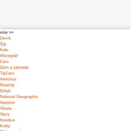
více >>
Deník
Šíp
Kafe
iReceptář
Cars
Dům a zahrada
TipCars
Annonce
Realcity
Dotyk
National Geographic
Automix
Vlasta
Story
Kondice
Květy