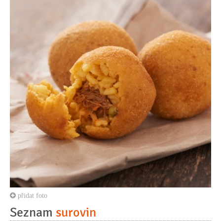
přidat foto
Seznam
surovin