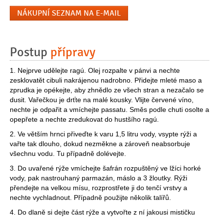
NÁKUPNÍ SEZNAM NA E-MAIL
Postup
přípravy
1. Nejprve udělejte ragú. Olej rozpalte v pánvi a nechte
zesklovatět cibuli nakrájenou nadrobno. Přidejte mleté maso a
zprudka je opékejte, aby zhnědlo ze všech stran a nezačalo se
dusit. Vařečkou je drťte na malé kousky. Vlijte červené víno,
nechte je odpařit a vmíchejte passatu. Směs podle chuti osolte a
opepřete a nechte zredukovat do hustšího ragú.
2. Ve větším hrnci přiveďte k varu 1,5 litru vody, vsypte rýži a
vařte tak dlouho, dokud nezměkne a zároveň neabsorbuje
všechnu vodu. Tu případně dolévejte.
3. Do uvařené rýže vmíchejte šafrán rozpuštěný ve lžíci horké
vody, pak nastrouhaný parmazán, máslo a 3 žloutky. Rýži
přendejte na velkou mísu, rozprostřete ji do tenčí vrstvy a
nechte vychladnout. Případně použijte několik talířů.
4. Do dlaně si dejte část rýže a vytvořte z ní jakousi mističku