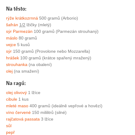
Na těsto:
rýže krátkozrnná
500 gramů (Arborio)
šafrán
1/2
lžičky (mletý)
sýr Parmezán
100 gramů (Parmezán strouhaný)
máslo
80 gramů
vejce
5 kusů
sýr
150 gramů (Provolone nebo Mozzarella)
hrášek
100 gramů (krátce spařený mražený)
strouhanka
(na obalení)
olej
(na smažení)
Na ragú:
olej olivový
1 lžíce
cibule
1 kus
mleté maso
400 gramů (ideálně vepřové a hovězí)
víno červené
150 mililitrů (silné)
rajčatová passata
3 lžíce
sůl
pepř