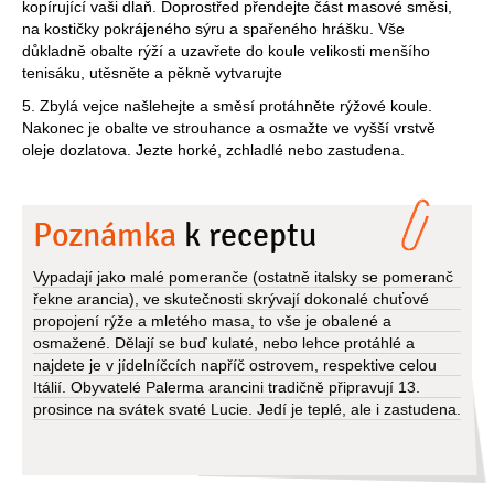
kopírující vaši dlaň. Doprostřed přendejte část masové směsi,
na kostičky pokrájeného sýru a spařeného hrášku. Vše
důkladně obalte rýží a uzavřete do koule velikosti menšího
tenisáku, utěsněte a pěkně vytvarujte
5. Zbylá vejce našlehejte a směsí protáhněte rýžové koule.
Nakonec je obalte ve strouhance a osmažte ve vyšší vrstvě
oleje dozlatova. Jezte horké, zchladlé nebo zastudena.
Poznámka
k receptu
Vypadají jako malé pomeranče (ostatně italsky se pomeranč
řekne arancia), ve skutečnosti skrývají dokonalé chuťové
propojení rýže a mletého masa, to vše je obalené a
osmažené. Dělají se buď kulaté, nebo lehce protáhlé a
najdete je v jídelníčcích napříč ostrovem, respektive celou
Itálií. Obyvatelé Palerma arancini tradičně připravují 13.
prosince na svátek svaté Lucie. Jedí je teplé, ale i zastudena.