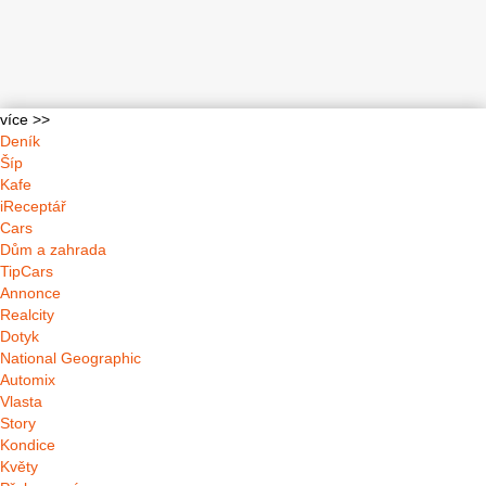
více >>
Deník
Šíp
Kafe
iReceptář
Cars
Dům a zahrada
TipCars
Annonce
Realcity
Dotyk
National Geographic
Automix
Vlasta
Story
Kondice
Květy