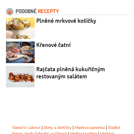
PODOBNÉ
RECEPTY
Plněné mrkvové košíčky
Křenové čatní
Rajčata plněná kukuřičným
restovaným salátem
Vánoční cukroví
|
Dorty a dortíčky
|
Vepřová panenka
|
Sladké
hlavní chody
|
Hovězí svíčková
|
Vepřová kotleta
|
Vepřová