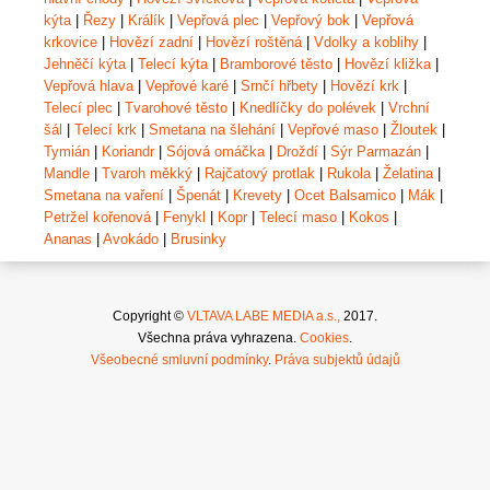
kýta
|
Řezy
|
Králík
|
Vepřová plec
|
Vepřový bok
|
Vepřová
krkovice
|
Hovězí zadní
|
Hovězí roštěná
|
Vdolky a koblihy
|
Jehněčí kýta
|
Telecí kýta
|
Bramborové těsto
|
Hovězí kližka
|
Vepřová hlava
|
Vepřové karé
|
Srnčí hřbety
|
Hovězí krk
|
Telecí plec
|
Tvarohové těsto
|
Knedlíčky do polévek
|
Vrchní
šál
|
Telecí krk
|
Smetana na šlehání
|
Vepřové maso
|
Žloutek
|
Tymián
|
Koriandr
|
Sójová omáčka
|
Droždí
|
Sýr Parmazán
|
Mandle
|
Tvaroh měkký
|
Rajčatový protlak
|
Rukola
|
Želatina
|
Smetana na vaření
|
Špenát
|
Krevety
|
Ocet Balsamico
|
Mák
|
Petržel kořenová
|
Fenykl
|
Kopr
|
Telecí maso
|
Kokos
|
Ananas
|
Avokádo
|
Brusinky
Copyright ©
VLTAVA LABE MEDIA a.s.,
2017.
Všechna práva vyhrazena.
Cookies
.
Všeobecné smluvní podmínky
.
Práva subjektů údajů