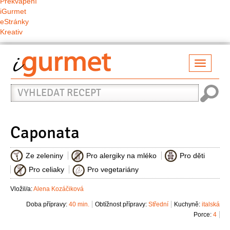
Překvapení
iGurmet
eStránky
Kreativ
Přepno
naviga
Vyhledat
recept
Caponata
Ze zeleniny
Pro alergiky na mléko
Pro děti
Pro celiaky
Pro vegetariány
Vložil/a:
Alena Kozáčiková
Doba přípravy:
40 min.
Obtížnost přípravy:
Střední
Kuchyně:
italská
Porce:
4