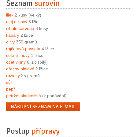
Seznam
surovin
lilek
2 kusy (velký)
olej olivový
8 lžic
cibule červená
3 kusy
kapary
2 lžíce
olivy
350 gramů
rajčatová passata
4 lžíce
cukr třtinový
1 lžíce
ocet vinný
6 lžic (bílý)
ořechy piniové
2 lžíce
rozinky
25 gramů
sůl
pepř
petržel hladkolistá
(k podávání)
NÁKUPNÍ SEZNAM NA E-MAIL
Postup
přípravy