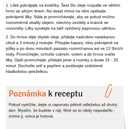
1. Lilek pokrájejte na kostičky. Šest lžic oleje rozpalte ve větším
hrnci se silným dnem. Asi deset minut na něm opékejte
pokrájené lilky. Stále je promíchávejte, aby se pokud možno
rovnoměrně obalily olejem, všechny zezlátly a krásně se
rozvoněly. Lilky vyndejte na talíř vyložený papírovou utěrkou.
2. Do hrnce vlijte zbytek oleje, přidejte nadrobno nasekanou
cibuli a 3 minuty ji restujte. Přisypte kapary, olivy pokrájené na
půlky a po dvou minutách passatu rozmíchanou asi ve 12 lžicích
vody. Promíchejte, ochuťte cukrem, octem a do hrnce vraťte
lilky. Opět promíchejte, přidejte pinie a rozinky a duste 15 - 20
minut. Dochuťte solí a pepřem a podávejte ozdobené
hladkolistou petrželkou.
Poznámka
k receptu
Pokud vydržíte, dejte si caponatu pěkně odleželou až druhý
den. Myslím, že budete v ráji. Mně se to nikdy nepodařilo -
sníme ji, sotva je hotová.