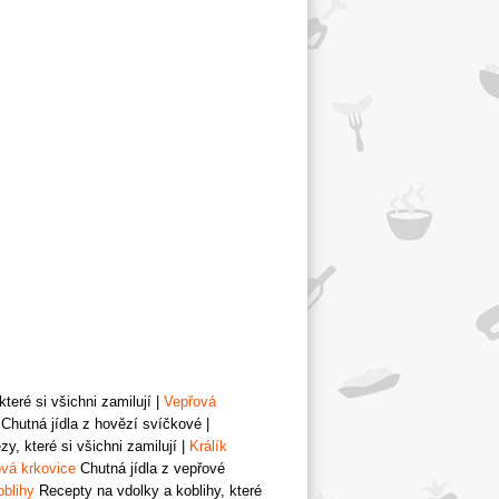
teré si všichni zamilují
|
Vepřová
Chutná jídla z hovězí svíčkové
|
y, které si všichni zamilují
|
Králík
vá krkovice
Chutná jídla z vepřové
oblihy
Recepty na vdolky a koblihy, které