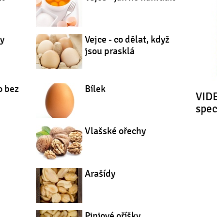
by
Vejce - co dělat, když
jsou prasklá
o bez
Bílek
VIDE
spe
Vlašské ořechy
Arašídy
Piniové oříšky