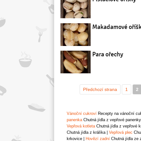
Makadamové oříš
Para ořechy
Předchozí strana
1
2
Vánoční cukroví
Recepty na vánoční cukr
panenka
Chutná jídla z vepřové panenky
Vepřová kotleta
Chutná jídla z vepřové k
Chutná jídla z králíka
|
Vepřová plec
Chut
krkovice
|
Hovězí zadní
Chutná jídla ze 