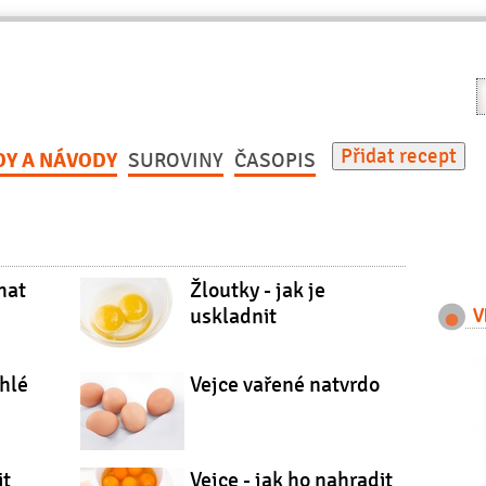
V
r
Přidat recept
DY A NÁVODY
SUROVINY
ČASOPIS
hat
Žloutky - jak je
uskladnit
V
chlé
Vejce vařené natvrdo
it
Vejce - jak ho nahradit