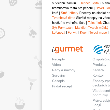
si všichni zamilují
|
Jehněčí kýta
Chutná 
bramborová těsta pro pečení
|
Hovězí kl
karé
|
Srnčí hřbety
Recepty na sladké srn
Tvarohové těsto
Skvělé recepty na všech
hovězího vrchního šálu
|
Telecí krk
Chutn
Sýr Parmazán
|
Mandle
|
Tvaroh měkký
kořenová
|
Fenykl
|
Kopr
|
Telecí maso
|
Recepty
O společno
Videa
Produkty
Rady a návody
Kariéra
Suroviny
Kontakt
Časopis
Zásady zp
osobních ú
Přidat recept
Všeobecné
podmínky
Práva subj
údajů