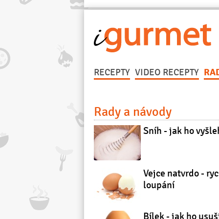
RECEPTY
VIDEO RECEPTY
RA
Rady a návody
Sníh - jak ho vyšle
Vejce natvrdo - ry
loupání
Bílek - jak ho usuš