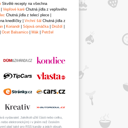
o
Skvělé recepty na všechna
|
Vepřové karé
Chutná jídla z vepřového
lec
Chutná jídla z telecí plece
|
 na knedlíčky
|
Vrchní šál
Chutná jídla z
án
|
Koriandr
|
Sójová omáčka
|
Droždí
|
|
Ocet Balsamico
|
Mák
|
Petržel
á vydavatel. Jakékoli užití části nebo celku,
nebo elektronickým) i v jiném než českém
ní platí také pro RSS kanály a jejich obsah.