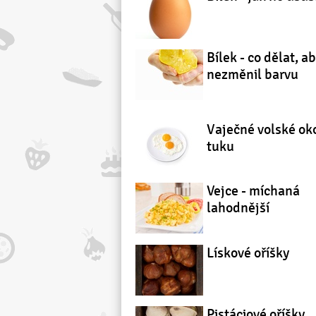
Bílek - co dělat, a
nezměnil barvu
Vaječné volské ok
tuku
Vejce - míchaná
lahodnější
Lískové oříšky
Pistáciové oříšky