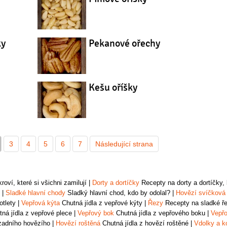
ky
Pekanové ořechy
Kešu oříšky
3
4
5
6
7
Následující strana
oví, které si všichni zamilují
|
Dorty a dortíčky
Recepty na dorty a dortíčky, k
|
Sladké hlavní chody
Sladký hlavní chod, kdo by odolal?
|
Hovězí svíčková
otlety
|
Vepřová kýta
Chutná jídla z vepřové kýty
|
Řezy
Recepty na sladké řez
ná jídla z vepřové plece
|
Vepřový bok
Chutná jídla z vepřového boku
|
Vepřo
zadního hovězího
|
Hovězí roštěná
Chutná jídla z hovězí roštěné
|
Vdolky a k