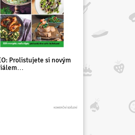
O: Prolistujete si novým
ciálem…