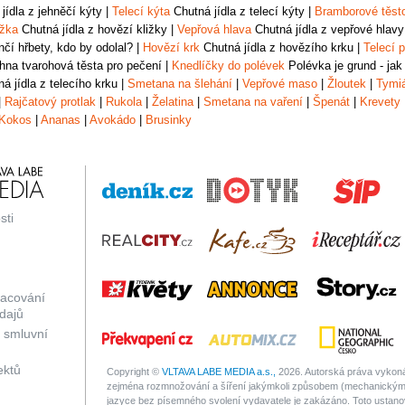
jídla z jehněčí kýty
|
Telecí kýta
Chutná jídla z telecí kýty
|
Bramborové těst
ižka
Chutná jídla z hovězí kližky
|
Vepřová hlava
Chutná jídla z vepřové hlavy
čí hřbety, kdo by odolal?
|
Hovězí krk
Chutná jídla z hovězího krku
|
Telecí p
na tvarohová těsta pro pečení
|
Knedlíčky do polévek
Polévka je grund - jak
á jídla z telecího krku
|
Smetana na šlehání
|
Vepřové maso
|
Žloutek
|
Tymi
|
Rajčatový protlak
|
Rukola
|
Želatina
|
Smetana na vaření
|
Špenát
|
Krevety
Kokos
|
Ananas
|
Avokádo
|
Brusinky
sti
racování
dajů
 smluvní
ektů
Copyright ©
VLTAVA LABE MEDIA a.s.,
2026. Autorská práva vykonáv
zejména rozmnožování a šíření jakýmkoli způsobem (mechanickým 
jazyce bez písemného svolení vydavatele je zakázáno. Toto ustanove