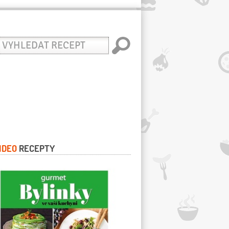
yhledat
ecept
IDEO
RECEPTY