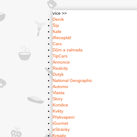
více >>
Deník
Šíp
Kafe
iReceptář
Cars
Dům a zahrada
TipCars
Annonce
Realcity
Dotyk
National Geographic
Automix
Vlasta
Story
Kondice
Květy
Překvapení
iGurmet
eStránky
Kreativ