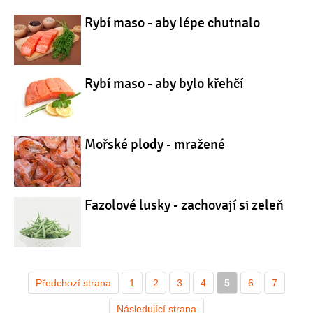
Rybí maso - aby lépe chutnalo
Rybí maso - aby bylo křehčí
Mořské plody - mražené
Fazolové lusky - zachovají si zeleň
Předchozí strana
1
2
3
4
5
6
7
Následující strana