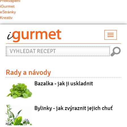
Překvapení
iGurmet
eStránky
Kreativ
Přepno
naviga
Vyhledat
recept
Rady a návody
Bazalka - jak ji uskladnit
Bylinky - jak zvýraznit jejich chuť