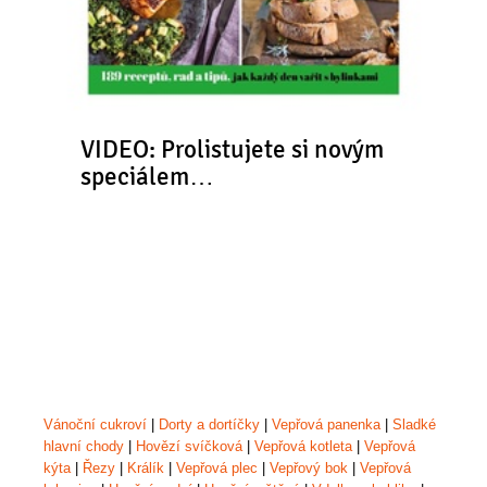
VIDEO: Prolistujete si novým
speciálem…
Vánoční cukroví
|
Dorty a dortíčky
|
Vepřová panenka
|
Sladké
hlavní chody
|
Hovězí svíčková
|
Vepřová kotleta
|
Vepřová
kýta
|
Řezy
|
Králík
|
Vepřová plec
|
Vepřový bok
|
Vepřová