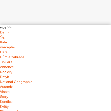
více >>
Deník
Šíp
Kafe
iReceptář
Cars
Dům a zahrada
TipCars
Annonce
Realcity
Dotyk
National Geographic
Automix
Vlasta
Story
Kondice
Květy