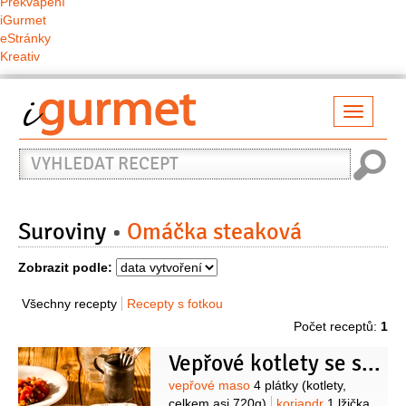
Překvapení
iGurmet
eStránky
Kreativ
Přepno
naviga
Vyhledat
recept
Suroviny
Omáčka steaková
Zobrazit podle:
Všechny recepty
Recepty s fotkou
Počet receptů:
1
Vepřové kotlety se salátem z cizrny a rajčat
Suroviny
vepřové maso
4 plátky
(kotlety,
celkem asi 720g)
koriandr
1 lžička