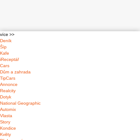
více >>
Deník
Šíp
Kafe
iReceptář
Cars
Dům a zahrada
TipCars
Annonce
Realcity
Dotyk
National Geographic
Automix
Vlasta
Story
Kondice
Květy