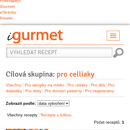
Překvapení
iGurmet
eStránky
Kreativ
Přepno
naviga
Vyhledat
recept
Cílová skupina:
pro celliaky
Všechny
Pro alergiky na mléko
Pro celiaky
Pro děti
Pro
diabetiky
Pro diety
Pro domácí pekárny
Pro vegetariány
Zobrazit podle:
Všechny recepty
Recepty s fotkou
Počet receptů:
1