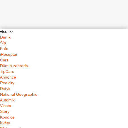
více >>
Deník
Šíp
Kafe
iReceptář
Cars
Dům a zahrada
TipCars
Annonce
Realcity
Dotyk
National Geographic
Automix
Vlasta
Story
Kondice
Květy