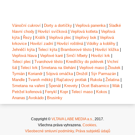
Vánoční cukroví
|
Dorty a dortíčky
|
Vepřová panenka
|
Sladké
hlavní chody
|
Hovězí svíčková
|
Vepřová kotleta
|
Vepřová
kýta
|
Řezy
|
Králík
|
Vepřová plec
|
Vepřový bok
|
Vepřová
krkovice
|
Hovězí zadní
|
Hovězí roštěná
|
Vdolky a koblihy
|
Jehněčí kýta
|
Telecí kýta
|
Bramborové těsto
|
Hovězí kližka
|
Vepřová hlava
|
Vepřové karé
|
Srnčí hřbety
|
Hovězí krk
|
Telecí plec
|
Tvarohové těsto
|
Knedlíčky do polévek
|
Vrchní
šál
|
Telecí krk
|
Smetana na šlehání
|
Vepřové maso
|
Žloutek
|
Tymián
|
Koriandr
|
Sójová omáčka
|
Droždí
|
Sýr Parmazán
|
Mandle
|
Tvaroh měkký
|
Rajčatový protlak
|
Rukola
|
Želatina
|
Smetana na vaření
|
Špenát
|
Krevety
|
Ocet Balsamico
|
Mák
|
Petržel kořenová
|
Fenykl
|
Kopr
|
Telecí maso
|
Kokos
|
Ananas
|
Avokádo
|
Brusinky
Copyright ©
VLTAVA LABE MEDIA a.s.,
2017.
Všechna práva vyhrazena.
Cookies
.
Všeobecné smluvní podmínky
.
Práva subjektů údajů