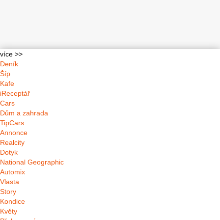
více >>
Deník
Šíp
Kafe
iReceptář
Cars
Dům a zahrada
TipCars
Annonce
Realcity
Dotyk
National Geographic
Automix
Vlasta
Story
Kondice
Květy