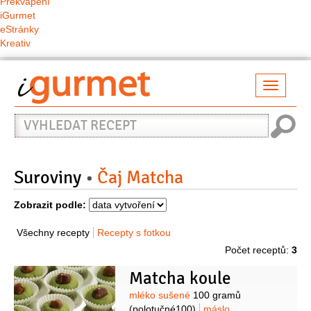
Překvapení
iGurmet
eStránky
Kreativ
Přepno
naviga
Vyhledat
recept
Suroviny
Čaj Matcha
Zobrazit podle:
Všechny recepty
Recepty s fotkou
Počet receptů:
3
Matcha koule
Suroviny
mléko sušené
100 gramů
(polotučné100)
máslo