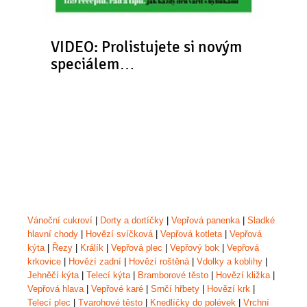
VIDEO: Prolistujete si novým
speciálem…
Vánoční cukroví
|
Dorty a dortíčky
|
Vepřová panenka
|
Sladké
hlavní chody
|
Hovězí svíčková
|
Vepřová kotleta
|
Vepřová
kýta
|
Řezy
|
Králík
|
Vepřová plec
|
Vepřový bok
|
Vepřová
krkovice
|
Hovězí zadní
|
Hovězí roštěná
|
Vdolky a koblihy
|
Jehněčí kýta
|
Telecí kýta
|
Bramborové těsto
|
Hovězí kližka
|
Vepřová hlava
|
Vepřové karé
|
Srnčí hřbety
|
Hovězí krk
|
Telecí plec
|
Tvarohové těsto
|
Knedlíčky do polévek
|
Vrchní