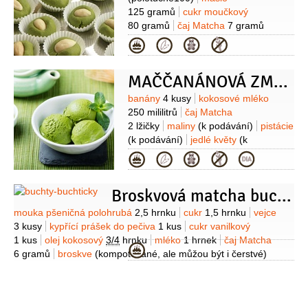
125 gramů
cukr moučkový
80 gramů
čaj Matcha
7 gramů
(práškový)
ořechy lískové
Kategorie
(blanšírované na ozdobu)
MAČČANÁNOVÁ ZMRZLINA
Suroviny
banány
4 kusy
kokosové mléko
250 mililitrů
čaj Matcha
2 lžičky
maliny
(k podávání)
pistácie
(k podávání)
jedlé květy
(k
podávání)
Kategorie
Broskvová matcha buchta
Suroviny
mouka pšeničná polohrubá
2,5 hrnku
cukr
1,5 hrnku
vejce
3 kusy
kypřící prášek do pečiva
1 kus
cukr vanilkový
1 kus
olej kokosový
3/4
hrnku
mléko
1 hrnek
čaj Matcha
Kategorie
6 gramů
broskve
(kompotované, ale můžou být i čerstvé)