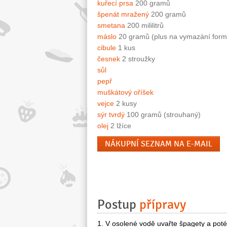
kuřecí prsa
200 gramů
špenát mražený
200 gramů
smetana
200 mililitrů
máslo
20 gramů (plus na vymazání form
cibule
1 kus
česnek
2 stroužky
sůl
pepř
muškátový oříšek
vejce
2 kusy
sýr tvrdý
100 gramů (strouhaný)
olej
2 lžíce
NÁKUPNÍ SEZNAM NA E-MAIL
Postup
přípravy
1. V osolené vodě uvařte špagety a poté