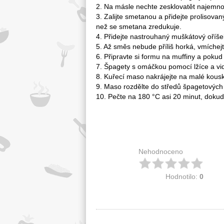
2. Na másle nechte zesklovatět najemno 
3. Zalijte smetanou a přidejte prolisova
než se smetana zredukuje.
4. Přidejte nastrouhaný muškátový oříš
5. Až směs nebude příliš horká, vmíchejt
6. Připravte si formu na muffiny a poku
7. Špagety s omáčkou pomocí lžíce a vidl
8. Kuřecí maso nakrájejte na malé kousk
9. Maso rozdělte do středů špagetových
10. Pečte na 180 °C asi 20 minut, dok
Nehodnoceno
Hodnotilo:
0