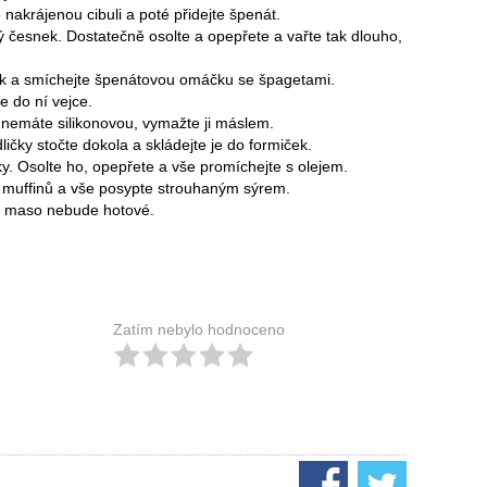
nakrájenou cibuli a poté přidejte špenát.
ný česnek. Dostatečně osolte a opepřete a vařte tak dlouho,
ek a smíchejte špenátovou omáčku se špagetami.
e do ní vejce.
d nemáte silikonovou, vymažte ji máslem.
ičky stočte dokola a skládejte je do formiček.
y. Osolte ho, opepřete a vše promíchejte s olejem.
 muffinů a vše posypte strouhaným sýrem.
ud maso nebude hotové.
Zatím nebylo hodnoceno