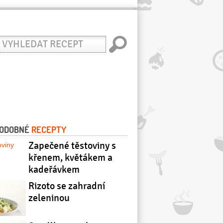
yhledat
ecept
ODOBNÉ
RECEPTY
Zapečené těstoviny s
křenem, květákem a
kadeřávkem
Rizoto se zahradní
zeleninou