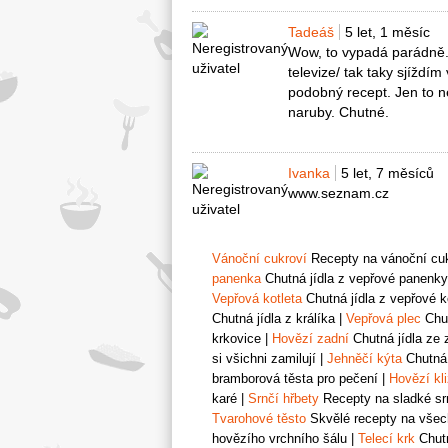
Tadeáš
5 let, 1 měsíc
Wow, to vypadá parádně. 
televize/ tak taky sjížd
podobný recept. Jen to n
naruby. Chutné.
Ivanka
5 let, 7 měsíců
www.seznam.cz
Vánoční cukroví
Recepty na vánoční cukr
panenka
Chutná jídla z vepřové panenky
Vepřová kotleta
Chutná jídla z vepřové k
Chutná jídla z králíka
|
Vepřová plec
Chut
krkovice
|
Hovězí zadní
Chutná jídla ze 
si všichni zamilují
|
Jehněčí kýta
Chutná 
bramborová těsta pro pečení
|
Hovězí kl
karé
|
Srnčí hřbety
Recepty na sladké srn
Tvarohové těsto
Skvělé recepty na všech
hovězího vrchního šálu
|
Telecí krk
Chutn