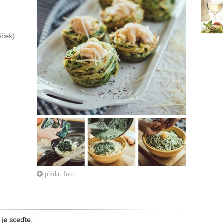
iček)
přidat foto
 je sceďte.