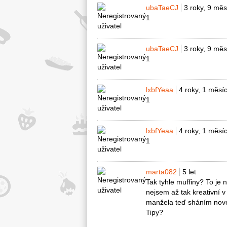
ubaTaeCJ
3 roky, 9 měs
1
ubaTaeCJ
3 roky, 9 měs
1
lxbfYeaa
4 roky, 1 měsí
1
lxbfYeaa
4 roky, 1 měsí
1
marta082
5 let
Tak tyhle muffiny? To je
nejsem až tak kreativní v
manžela teď sháním nové 
Tipy?