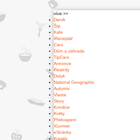
více >>
Deník
Šíp
Kafe
iReceptář
Cars
Dům a zahrada
TipCars
Annonce
Realcity
Dotyk
National Geographic
Automix
Vlasta
Story
Kondice
Květy
Překvapení
iGurmet
eStránky
Kreativ