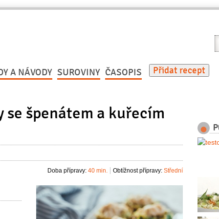
V
r
Přidat recept
DY A NÁVODY
SUROVINY
ČASOPIS
y se špenátem a kuřecím
P
Doba přípravy:
40 min.
Obtížnost přípravy:
Střední