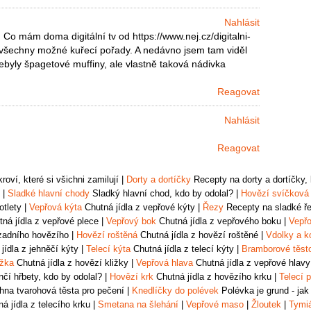
Nahlásit
Co mám doma digitální tv od https://www.nej.cz/digitalni-
ím všechny možné kuřecí pořady. A nedávno jsem tam viděl
ebyly špagetové muffiny, ale vlastně taková nádivka
Reagovat
Nahlásit
Reagovat
oví, které si všichni zamilují
|
Dorty a dortíčky
Recepty na dorty a dortíčky, k
|
Sladké hlavní chody
Sladký hlavní chod, kdo by odolal?
|
Hovězí svíčková
otlety
|
Vepřová kýta
Chutná jídla z vepřové kýty
|
Řezy
Recepty na sladké řez
ná jídla z vepřové plece
|
Vepřový bok
Chutná jídla z vepřového boku
|
Vepřo
zadního hovězího
|
Hovězí roštěná
Chutná jídla z hovězí roštěné
|
Vdolky a k
jídla z jehněčí kýty
|
Telecí kýta
Chutná jídla z telecí kýty
|
Bramborové těst
ižka
Chutná jídla z hovězí kližky
|
Vepřová hlava
Chutná jídla z vepřové hlavy
čí hřbety, kdo by odolal?
|
Hovězí krk
Chutná jídla z hovězího krku
|
Telecí p
na tvarohová těsta pro pečení
|
Knedlíčky do polévek
Polévka je grund - jak
á jídla z telecího krku
|
Smetana na šlehání
|
Vepřové maso
|
Žloutek
|
Tymi