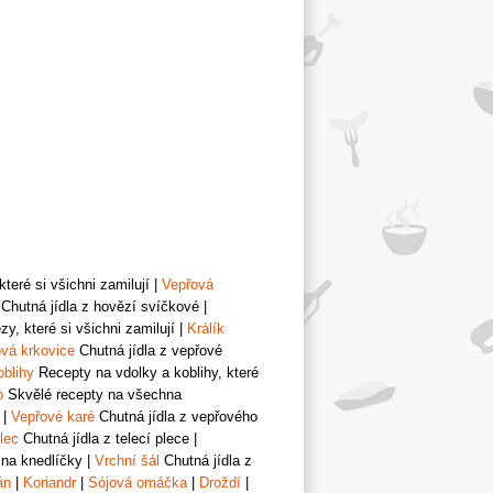
teré si všichni zamilují
|
Vepřová
Chutná jídla z hovězí svíčkové
|
y, které si všichni zamilují
|
Králík
vá krkovice
Chutná jídla z vepřové
oblihy
Recepty na vdolky a koblihy, které
o
Skvělé recepty na všechna
|
Vepřové karé
Chutná jídla z vepřového
lec
Chutná jídla z telecí plece
|
 na knedlíčky
|
Vrchní šál
Chutná jídla z
án
|
Koriandr
|
Sójová omáčka
|
Droždí
|