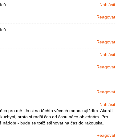
íců
Nahlásit
Reagovat
íců
Reagovat
c
Nahlásit
Reagovat
c
Reagovat
Nahlásit
 něco pro mě. Já si na těchto věcech moooc ujíždím. Akorát
 kuchyni, proto si radši čas od času něco objednám. Pro
nádobí - bude se totiž stěhovat na čas do rakouska.
Reagovat