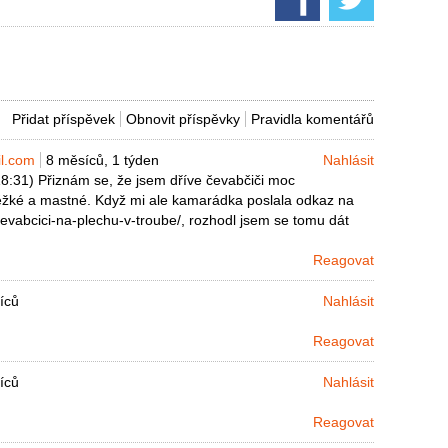
Přidat příspěvek
Obnovit příspěvky
Pravidla komentářů
l.com
8 měsíců, 1 týden
Nahlásit
8:31) Přiznám se, že jsem dříve čevabčiči moc
 těžké a mastné. Když mi ale kamarádka poslala odkaz na
cevabcici-na-plechu-v-troube/, rozhodl jsem se tomu dát
Reagovat
íců
Nahlásit
Reagovat
íců
Nahlásit
Reagovat