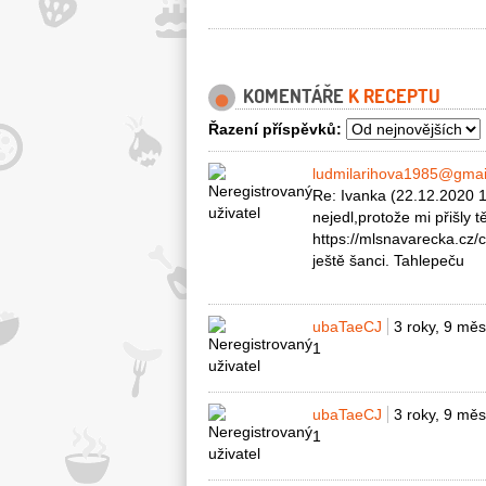
KOMENTÁŘE
K RECEPTU
Řazení příspěvků:
ludmilarihova1985@gmai
Re: Ivanka (22.12.2020 1
nejedl,protože mi přišly
https://mlsnavarecka.cz/
ještě šanci. Tahlepeču
ubaTaeCJ
3 roky, 9 měs
1
ubaTaeCJ
3 roky, 9 měs
1