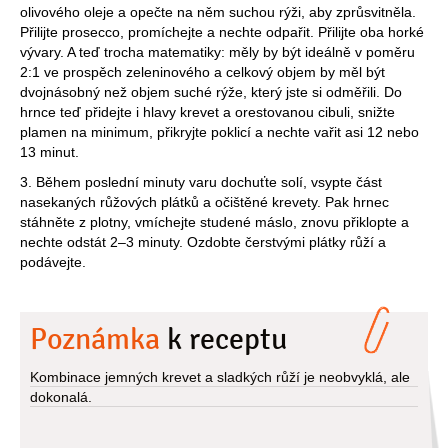
olivového oleje a opečte na něm suchou rýži, aby zprůsvitněla.
Přilijte prosecco, promíchejte a nechte odpařit. Přilijte oba horké
vývary. A teď trocha matematiky: měly by být ideálně v poměru
2:1 ve prospěch zeleninového a celkový objem by měl být
dvojnásobný než objem suché rýže, který jste si odměřili. Do
hrnce teď přidejte i hlavy krevet a orestovanou cibuli, snižte
plamen na minimum, přikryjte poklicí a nechte vařit asi 12 nebo
13 minut.
3. Během poslední minuty varu dochuťte solí, vsypte část
nasekaných růžových plátků a očištěné krevety. Pak hrnec
stáhněte z plotny, vmíchejte studené máslo, znovu přiklopte a
nechte odstát 2–3 minuty. Ozdobte čerstvými plátky růží a
podávejte.
Poznámka
k receptu
Kombinace jemných krevet a sladkých růží je neobvyklá, ale
dokonalá.