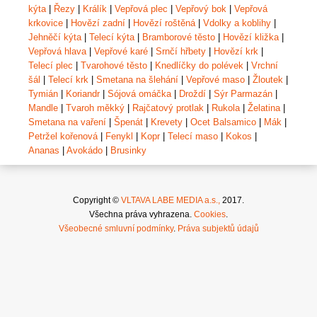
kýta
|
Řezy
|
Králík
|
Vepřová plec
|
Vepřový bok
|
Vepřová
krkovice
|
Hovězí zadní
|
Hovězí roštěná
|
Vdolky a koblihy
|
Jehněčí kýta
|
Telecí kýta
|
Bramborové těsto
|
Hovězí kližka
|
Vepřová hlava
|
Vepřové karé
|
Srnčí hřbety
|
Hovězí krk
|
Telecí plec
|
Tvarohové těsto
|
Knedlíčky do polévek
|
Vrchní
šál
|
Telecí krk
|
Smetana na šlehání
|
Vepřové maso
|
Žloutek
|
Tymián
|
Koriandr
|
Sójová omáčka
|
Droždí
|
Sýr Parmazán
|
Mandle
|
Tvaroh měkký
|
Rajčatový protlak
|
Rukola
|
Želatina
|
Smetana na vaření
|
Špenát
|
Krevety
|
Ocet Balsamico
|
Mák
|
Petržel kořenová
|
Fenykl
|
Kopr
|
Telecí maso
|
Kokos
|
Ananas
|
Avokádo
|
Brusinky
Copyright ©
VLTAVA LABE MEDIA a.s.,
2017.
Všechna práva vyhrazena.
Cookies
.
Všeobecné smluvní podmínky
.
Práva subjektů údajů