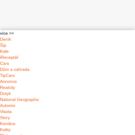
více >>
Deník
Šíp
Kafe
iReceptář
Cars
Dům a zahrada
TipCars
Annonce
Realcity
Dotyk
National Geographic
Automix
Vlasta
Story
Kondice
Květy