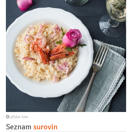
přidat foto
Seznam
surovin