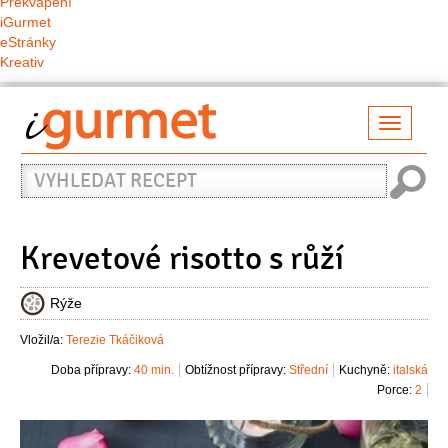
Překvapení
iGurmet
eStránky
Kreativ
Přepno
naviga
Vyhledat
recept
Krevetové risotto s růží
Rýže
Vložil/a:
Terezie Tkáčiková
Doba přípravy:
40 min.
Obtížnost přípravy:
Střední
Kuchyně:
italská
Porce:
2