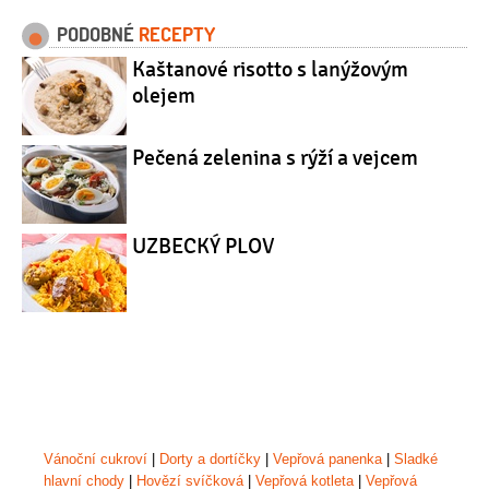
PODOBNÉ
RECEPTY
Kaštanové risotto s lanýžovým
olejem
Pečená zelenina s rýží a vejcem
UZBECKÝ PLOV
Vánoční cukroví
|
Dorty a dortíčky
|
Vepřová panenka
|
Sladké
hlavní chody
|
Hovězí svíčková
|
Vepřová kotleta
|
Vepřová