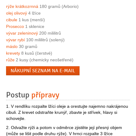
rýže krátkozrnná
180 gramů (Arborio)
olej olivový
4 lžíce
cibule
1 kus (menší)
Prosecco
1 sklenice
vývar zeleninový
200 mililitrů
vývar rybí
100 mililitrů (solený)
máslo
30 gramů
krevety
8 kusů (čerstvé)
růže
2 kusy (chemicky neošetřené)
NÁKUPNÍ SEZNAM NA E-MAIL
Postup
přípravy
1. V rendlíku rozpalte lžíci oleje a orestujte najemno nakrájenou
cibuli. Z krevet odstraňte krunýř, zbavte je střívek, hlavy si
schovejte.
2. Odvažte rýži a potom v odměrce zjistěte její přesný objem
(může se lišit podle druhu rýže). V hrnci rozpalte 3 lžíce