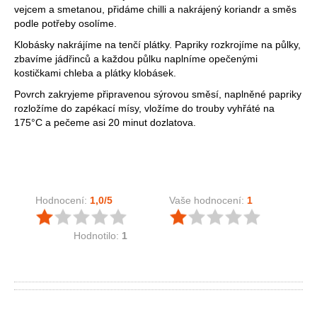
vejcem a smetanou, přidáme chilli a nakrájený koriandr a směs
podle potřeby osolíme.
Klobásky nakrájíme na tenčí plátky. Papriky rozkrojíme na půlky,
zbavíme jádřinců a každou půlku naplníme opečenými
kostičkami chleba a plátky klobásek.
Povrch zakryjeme připravenou sýrovou směsí, naplněné papriky
rozložíme do zapékací mísy, vložíme do trouby vyhřáté na
175°C a pečeme asi 20 minut dozlatova.
Hodnocení:
1,0
/5
Vaše hodnocení:
1
Hodnotilo:
1