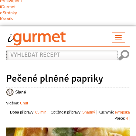
Překvapení
iGurmet
eStránky
Kreativ
Přepno
naviga
Vyhledat
recept
Pečené plněné papriky
Slané
Vložil/a:
Chuť
Doba přípravy:
65 min.
Obtížnost přípravy:
Snadný
Kuchyně:
evropská
Porce:
4