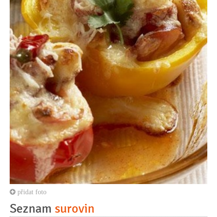
přidat foto
Seznam
surovin