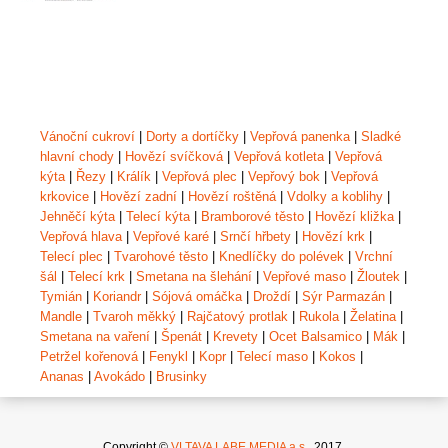
Vánoční cukroví
|
Dorty a dortíčky
|
Vepřová panenka
|
Sladké
hlavní chody
|
Hovězí svíčková
|
Vepřová kotleta
|
Vepřová
kýta
|
Řezy
|
Králík
|
Vepřová plec
|
Vepřový bok
|
Vepřová
krkovice
|
Hovězí zadní
|
Hovězí roštěná
|
Vdolky a koblihy
|
Jehněčí kýta
|
Telecí kýta
|
Bramborové těsto
|
Hovězí kližka
|
Vepřová hlava
|
Vepřové karé
|
Srnčí hřbety
|
Hovězí krk
|
Telecí plec
|
Tvarohové těsto
|
Knedlíčky do polévek
|
Vrchní
šál
|
Telecí krk
|
Smetana na šlehání
|
Vepřové maso
|
Žloutek
|
Tymián
|
Koriandr
|
Sójová omáčka
|
Droždí
|
Sýr Parmazán
|
Mandle
|
Tvaroh měkký
|
Rajčatový protlak
|
Rukola
|
Želatina
|
Smetana na vaření
|
Špenát
|
Krevety
|
Ocet Balsamico
|
Mák
|
Petržel kořenová
|
Fenykl
|
Kopr
|
Telecí maso
|
Kokos
|
Ananas
|
Avokádo
|
Brusinky
Copyright ©
VLTAVA LABE MEDIA a.s.,
2017.