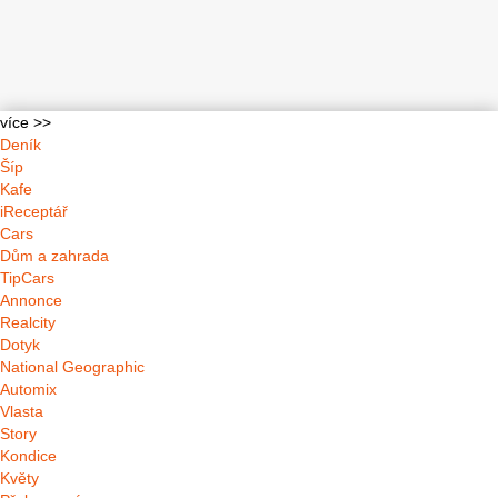
více >>
Deník
Šíp
Kafe
iReceptář
Cars
Dům a zahrada
TipCars
Annonce
Realcity
Dotyk
National Geographic
Automix
Vlasta
Story
Kondice
Květy