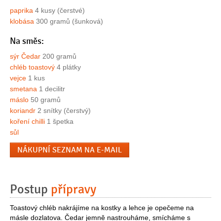
paprika
4 kusy (čerstvé)
klobása
300 gramů (šunková)
Na směs:
sýr Čedar
200 gramů
chléb toastový
4 plátky
vejce
1 kus
smetana
1 decilitr
máslo
50 gramů
koriandr
2 snítky (čerstvý)
koření chilli
1 špetka
sůl
NÁKUPNÍ SEZNAM NA E-MAIL
Postup
přípravy
Toastový chléb nakrájíme na kostky a lehce je opečeme na
másle dozlatova. Čedar jemně nastrouháme, smícháme s