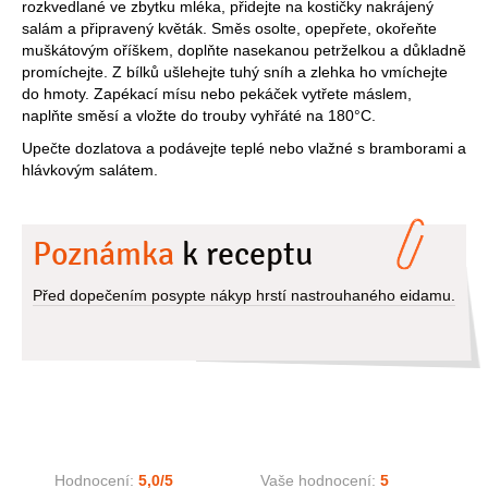
rozkvedlané ve zbytku mléka, přidejte na kostičky nakrájený
salám a připravený květák. Směs osolte, opepřete, okořeňte
muškátovým oříškem, doplňte nasekanou petrželkou a důkladně
promíchejte. Z bílků ušlehejte tuhý sníh a zlehka ho vmíchejte
do hmoty. Zapékací mísu nebo pekáček vytřete máslem,
naplňte směsí a vložte do trouby vyhřáté na 180°C.
Upečte dozlatova a podávejte teplé nebo vlažné s bramborami a
hlávkovým salátem.
Poznámka
k receptu
Před dopečením posypte nákyp hrstí nastrouhaného eidamu.
Hodnocení:
5,0
/5
Vaše hodnocení:
5