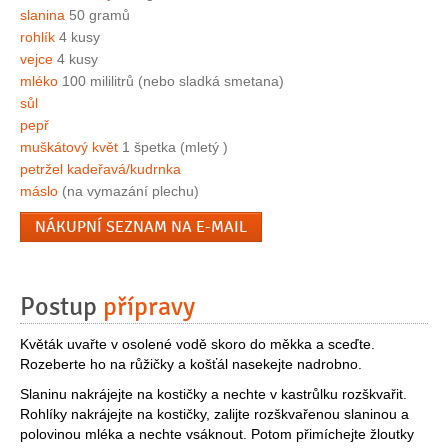
slanina
50 gramů
rohlík
4 kusy
vejce
4 kusy
mléko
100 mililitrů (nebo sladká smetana)
sůl
pepř
muškátový květ
1 špetka (mletý )
petržel kadeřavá/kudrnka
máslo
(na vymazání plechu)
NÁKUPNÍ SEZNAM NA E-MAIL
Postup
přípravy
Květák uvařte v osolené vodě skoro do měkka a sceďte.
Rozeberte ho na růžičky a košťál nasekejte nadrobno.
Slaninu nakrájejte na kostičky a nechte v kastrůlku rozškvařit.
Rohlíky nakrájejte na kostičky, zalijte rozškvařenou slaninou a
polovinou mléka a nechte vsáknout. Potom přimíchejte žloutky