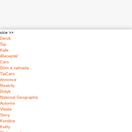
více >>
Deník
Šíp
Kafe
iReceptář
Cars
Dům a zahrada
TipCars
Annonce
Realcity
Dotyk
National Geographic
Automix
Vlasta
Story
Kondice
Květy