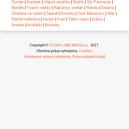
Tymián
|
Koriandr
|
Sójová omáčka
|
Droždí
|
Sýr Parmazán
|
Mandle
|
Tvaroh měkký
|
Rajčatový protlak
|
Rukola
|
Želatina
|
Smetana na vaření
|
Špenát
|
Krevety
|
Ocet Balsamico
|
Mák
|
Petržel kořenová
|
Fenykl
|
Kopr
|
Telecí maso
|
Kokos
|
Ananas
|
Avokádo
|
Brusinky
Copyright ©
VLTAVA LABE MEDIA a.s.,
2017.
Všechna práva vyhrazena.
Cookies
.
Všeobecné smluvní podmínky
.
Práva subjektů údajů