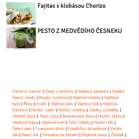
Fajitas s klobásou Chorizo
PESTO Z MEDVĚDÍHO ČESNEKU
Vánoční cukroví
|
Dorty a dortíčky
|
Vepřová panenka
|
Sladké
hlavní chody
|
Hovězí svíčková
|
Vepřová kotleta
|
Vepřová
kýta
|
Řezy
|
Králík
|
Vepřová plec
|
Vepřový bok
|
Vepřová
krkovice
|
Hovězí zadní
|
Hovězí roštěná
|
Vdolky a koblihy
|
Jehněčí kýta
|
Telecí kýta
|
Bramborové těsto
|
Hovězí kližka
|
Vepřová hlava
|
Vepřové karé
|
Srnčí hřbety
|
Hovězí krk
|
Telecí plec
|
Tvarohové těsto
|
Knedlíčky do polévek
|
Vrchní
šál
|
Telecí krk
|
Smetana na šlehání
|
Vepřové maso
|
Žloutek
|