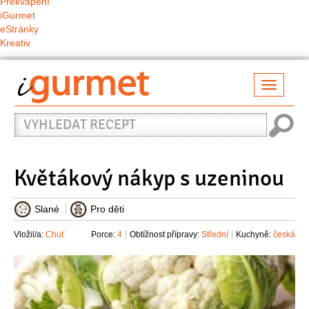
Překvapení
iGurmet
eStránky
Kreativ
Přepno
naviga
Vyhledat
recept
Květákový nákyp s uzeninou
Slané
Pro děti
Vložil/a:
Chuť
Porce:
4
Obtížnost přípravy:
Střední
Kuchyně:
česká