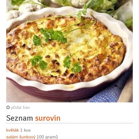
přidat foto
Seznam
surovin
květák
1 kus
salám šunkový
100 gramů