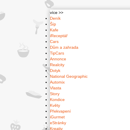
více >>
Deník
Šíp
Kafe
iReceptář
Cars
Dům a zahrada
TipCars
Annonce
Realcity
Dotyk
National Geographic
Automix
Vlasta
Story
Kondice
Květy
Překvapení
iGurmet
eStránky
Kreativ