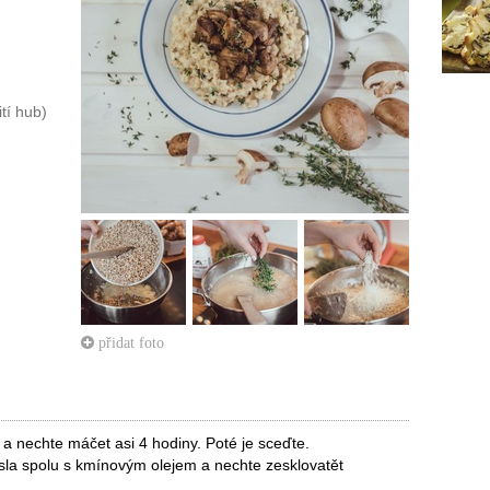
ití hub)
přidat foto
 a nechte máčet asi 4 hodiny. Poté je sceďte.
ásla spolu s kmínovým olejem a nechte zesklovatět