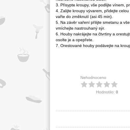
3. Přisypte kroupy, vše podlijte vínem, p
4. Zalijte kroupy vývarem, přidejte celo
vařte do změknutí (asi 45 min).
5. Na závěr vaření přilijte smetanu a vš
vmíchejte nastrouhaný sýr.
6. Houby nakrájejte na čtvrtiny a orestu
osolte je a opepřete.
7. Orestované houby podávejte na krou
Nehodnoceno
Hodnotilo:
0