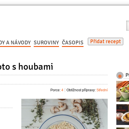
V
r
Přidat recept
DY A NÁVODY
SUROVINY
ČASOPIS
to s houbami
P
Porce:
4
Obtížnost přípravy:
Střední