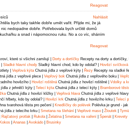
Reagovat
ěsíců
Nahlásit
těla bych taky takhle dobře umět vařit. Přijde mi, že já
 nic nedopadne dobře. Potřebovala bych určitě domů
 kuchařku a snad i nápomocnou ruku. No a co víc, sháním
Reagovat
oví, které si všichni zamilují
|
Dorty a dortíčky
Recepty na dorty a dortíčky, k
|
Sladké hlavní chody
Sladký hlavní chod, kdo by odolal?
|
Hovězí svíčková
otlety
|
Vepřová kýta
Chutná jídla z vepřové kýty
|
Řezy
Recepty na sladké řez
ná jídla z vepřové plece
|
Vepřový bok
Chutná jídla z vepřového boku
|
Vepřo
zadního hovězího
|
Hovězí roštěná
Chutná jídla z hovězí roštěné
|
Vdolky a k
jídla z jehněčí kýty
|
Telecí kýta
Chutná jídla z telecí kýty
|
Bramborové těst
ižka
Chutná jídla z hovězí kližky
|
Vepřová hlava
Chutná jídla z vepřové hlavy
čí hřbety, kdo by odolal?
|
Hovězí krk
Chutná jídla z hovězího krku
|
Telecí p
na tvarohová těsta pro pečení
|
Knedlíčky do polévek
Polévka je grund - jak
á jídla z telecího krku
|
Smetana na šlehání
|
Vepřové maso
|
Žloutek
|
Tymi
|
Rajčatový protlak
|
Rukola
|
Želatina
|
Smetana na vaření
|
Špenát
|
Krevety
Kokos
|
Ananas
|
Avokádo
|
Brusinky