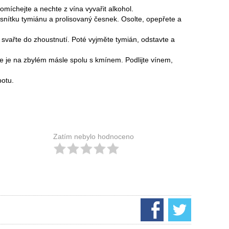
romíchejte a nechte z vína vyvařit alkohol.
u snítku tymiánu a prolisovaný česnek. Osolte, opepřete a
e svařte do zhoustnutí. Poté vyjměte tymián, odstavte a
jte je na zbylém másle spolu s kmínem. Podlijte vínem,
potu.
Zatím nebylo hodnoceno