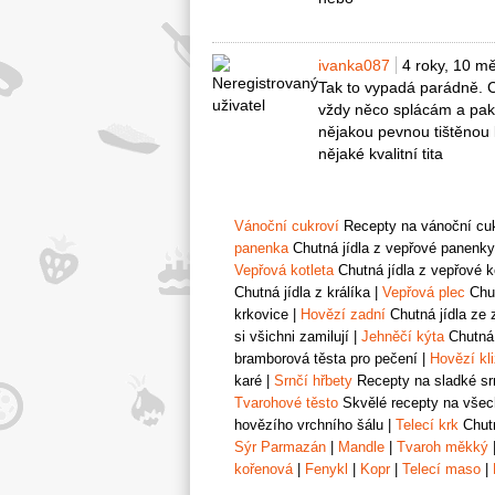
ivanka087
4 roky, 10 m
Tak to vypadá parádně. Ch
vždy něco splácám a pak
nějakou pevnou tištěnou
nějaké kvalitní tita
Vánoční cukroví
Recepty na vánoční cukr
panenka
Chutná jídla z vepřové panenky
Vepřová kotleta
Chutná jídla z vepřové k
Chutná jídla z králíka
|
Vepřová plec
Chut
krkovice
|
Hovězí zadní
Chutná jídla ze 
si všichni zamilují
|
Jehněčí kýta
Chutná 
bramborová těsta pro pečení
|
Hovězí kl
karé
|
Srnčí hřbety
Recepty na sladké srn
Tvarohové těsto
Skvělé recepty na všech
hovězího vrchního šálu
|
Telecí krk
Chutn
Sýr Parmazán
|
Mandle
|
Tvaroh měkký
kořenová
|
Fenykl
|
Kopr
|
Telecí maso
|