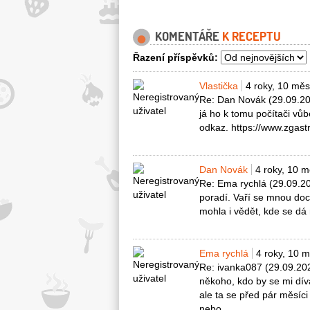
KOMENTÁŘE
K RECEPTU
Řazení příspěvků:
Vlastička
4 roky, 10 měs
Re: Dan Novák (29.09.202
já ho k tomu počítači vů
odkaz. https://www.zgast
Dan Novák
4 roky, 10 
Re: Ema rychlá (29.09.2
poradí. Vaří se mnou doc
mohla i vědět, kde se dá 
Ema rychlá
4 roky, 10 
Re: ivanka087 (29.09.202
někoho, kdo by se mi díva
ale ta se před pár měsíc
nebo