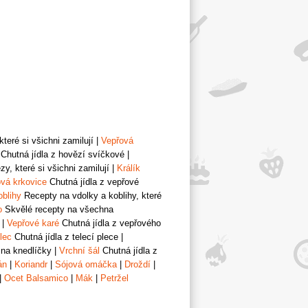
teré si všichni zamilují
|
Vepřová
Chutná jídla z hovězí svíčkové
|
y, které si všichni zamilují
|
Králík
vá krkovice
Chutná jídla z vepřové
oblihy
Recepty na vdolky a koblihy, které
o
Skvělé recepty na všechna
|
Vepřové karé
Chutná jídla z vepřového
lec
Chutná jídla z telecí plece
|
 na knedlíčky
|
Vrchní šál
Chutná jídla z
án
|
Koriandr
|
Sójová omáčka
|
Droždí
|
|
Ocet Balsamico
|
Mák
|
Petržel