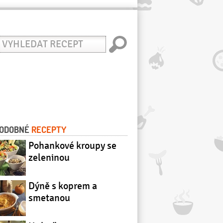
yhledat
ecept
ODOBNÉ
RECEPTY
Pohankové kroupy se
zeleninou
Dýně s koprem a
smetanou