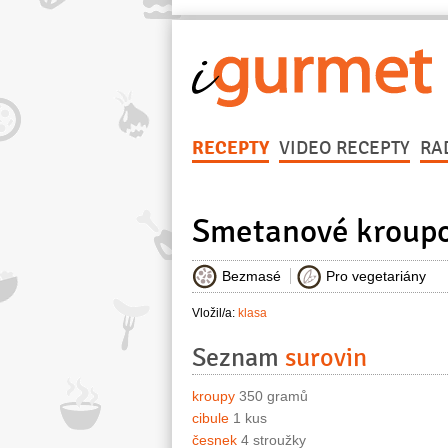
RECEPTY
VIDEO RECEPTY
RA
Smetanové kroupo
Bezmasé
Pro vegetariány
Vložil/a:
klasa
Seznam
surovin
kroupy
350 gramů
cibule
1 kus
česnek
4 stroužky