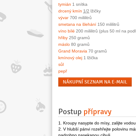
tymián
1 snítka
drcený kmín
1/2
lžičky
vývar
700 mililitrů
smetana na šlehání
150 mililitrů
víno bílé
200 mililitrů (plus 50 ml na podl
hřiby
250 gramů
máslo
80 gramů
Grand Moravia
70 gramů
kmínový olej
1 lžička
sůl
pepř
NÁKUPNÍ SEZNAM NA E-MAIL
Postup
přípravy
1. Kroupy nasypte do mísy, zalijte vodou
2. V hlubší pánvi rozehřejte polovinu m
nadrobno nasekanou cibuli.