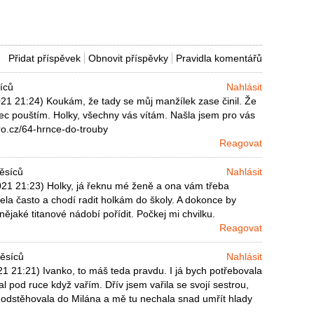
Přidat příspěvek
Obnovit příspěvky
Pravidla komentářů
íců
Nahlásit
1 21:24) Koukám, že tady se můj manžílek zase činil. Že
bec pouštím. Holky, všechny vás vítám. Našla jsem pro vás
ro.cz/64-hrnce-do-trouby
Reagovat
měsíců
Nahlásit
021 21:23) Holky, já řeknu mé ženě a ona vám třeba
ela často a chodí radit holkám do školy. A dokonce by
nějaké titanové nádobí pořídit. Počkej mi chvilku.
Reagovat
měsíců
Nahlásit
1 21:21) Ivanko, to máš teda pravdu. I já bych potřebovala
l pod ruce když vařím. Dřív jsem vařila se svojí sestrou,
i odstěhovala do Milána a mě tu nechala snad umřít hlady