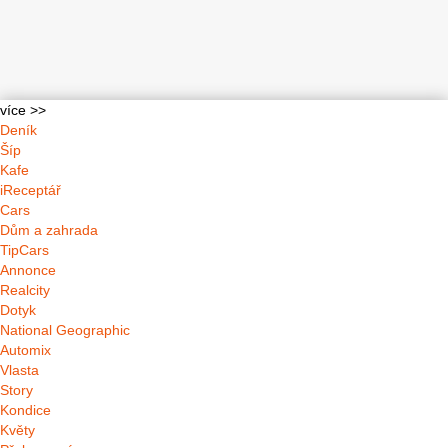
více >>
Deník
Šíp
Kafe
iReceptář
Cars
Dům a zahrada
TipCars
Annonce
Realcity
Dotyk
National Geographic
Automix
Vlasta
Story
Kondice
Květy