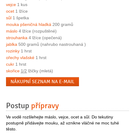
vejce
1 kus
ocet
1 lžíce
sůl
1 špetka
mouka pšeničná hladká
200 gramů
máslo
4 lžíce (rozpuštěné)
strouhanka
4 lžíce (opečená)
jablka
500 gramů (nahrubo nastrouhaná )
rozinky
1 hrst
ořechy vlašské
1 hrst
cukr
1 hrst
skořice
1/2
lžičky (mletá)
NÁKUPNÍ SEZNAM NA E-MAIL
Postup
přípravy
Ve vodě rozšlehejte máslo, vejce, ocet a sůl. Do tekutiny
postupně přidávejte mouku, až vznikne vláčné ne moc tuhé
těsto.