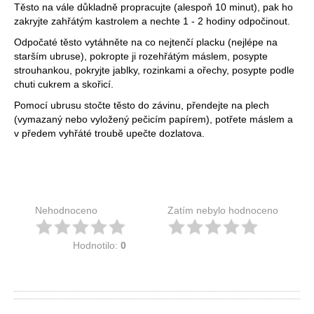
Těsto na vále důkladně propracujte (alespoň 10 minut), pak ho
zakryjte zahřátým kastrolem a nechte 1 - 2 hodiny odpočinout.
Odpočaté těsto vytáhněte na co nejtenčí placku (nejlépe na
starším ubruse), pokropte ji rozehřátým máslem, posypte
strouhankou, pokryjte jablky, rozinkami a ořechy, posypte podle
chuti cukrem a skořicí.
Pomocí ubrusu stočte těsto do závinu, přendejte na plech
(vymazaný nebo vyložený pečicím papírem), potřete máslem a
v předem vyhřáté troubě upečte dozlatova.
Nehodnoceno
Zatím nebylo hodnoceno
Hodnotilo:
0