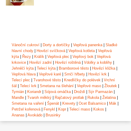
Vánoční cukroví
|
Dorty a dortíčky
|
Vepřová panenka
|
Sladké
hlavní chody
|
Hovězí svíčková
|
Vepřová kotleta
|
Vepřová
kýta
|
Řezy
|
Králík
|
Vepřová plec
|
Vepřový bok
|
Vepřová
krkovice
|
Hovězí zadní
|
Hovězí roštěná
|
Vdolky a koblihy
|
Jehněčí kýta
|
Telecí kýta
|
Bramborové těsto
|
Hovězí kližka
|
Vepřová hlava
|
Vepřové karé
|
Srnčí hřbety
|
Hovězí krk
|
Telecí plec
|
Tvarohové těsto
|
Knedlíčky do polévek
|
Vrchní
šál
|
Telecí krk
|
Smetana na šlehání
|
Vepřové maso
|
Žloutek
|
Tymián
|
Koriandr
|
Sójová omáčka
|
Droždí
|
Sýr Parmazán
|
Mandle
|
Tvaroh měkký
|
Rajčatový protlak
|
Rukola
|
Želatina
|
Smetana na vaření
|
Špenát
|
Krevety
|
Ocet Balsamico
|
Mák
|
Petržel kořenová
|
Fenykl
|
Kopr
|
Telecí maso
|
Kokos
|
Ananas
|
Avokádo
|
Brusinky