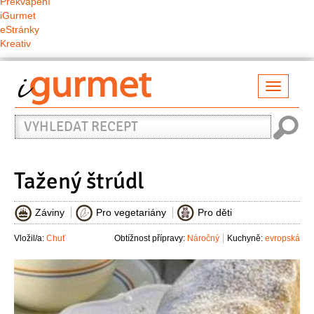
Překvapení
iGurmet
eStránky
Kreativ
Přepno
naviga
Vyhledat
recept
Tažený štrúdl
Záviny
Pro vegetariány
Pro děti
Vložil/a:
Chuť
Obtížnost přípravy:
Náročný
Kuchyně:
evropská