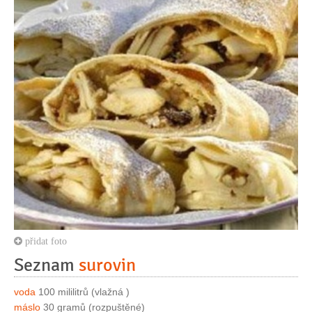
přidat foto
Seznam
surovin
voda
100 mililitrů (vlažná )
máslo
30 gramů (rozpuštěné)