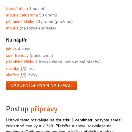
listové těsto
1 balení
mouka celozrnná
50 gramů
pšeničné klíčky
50 gramů (pražené)
mouka
(na rozválení těsta)
Na náplň:
jablka
4 kusy
cukr třtinový
(podle chuti)
pšeničné klíčky
1 hrst (sušené, nebo mleté ořechy)
rozinky
1/2
hrsti
skořice
1/2
lžičky
NÁKUPNÍ SEZNAM NA E-MAIL
Postup
přípravy
Listové těsto rozválejte na tloušťku 1 centimetr, posypte směsí
celozrnné mouky a klíčků. Přeložte a znovu rozválejte na 1
centimetr. Opět posypte moukou a klíčky, přeložte a tak to