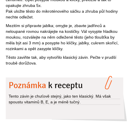
opakujte zhruba 5x.
Pak uložte těsto do mikroténového sáčku a zhruba půl hodiny
nechte odležet.
Mezitím si připravte jablka; omyjte je, zbavte jadřinců a
neloupané rovnou nakrájejte na kostičky. Vál vysypte hladkou
moukou, rozválejte na něm odležené těsto (jeho tloušťka by
měla být asi 3 mm) a posypte ho klíčky, jablky, cukrem skořicí,
rozinkami a opět zasypte klíčky.
Těsto zaviňte tak, aby vytvořilo klasický závin. Pečte v prudší
troubě dorůžova.
Poznámka
k receptu
Tento závin je chuťově stejný, jako ten klasický. Má však
spoustu vitaminů B, E, a je méně tučný.