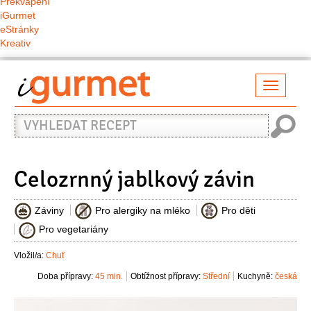
Překvapení
iGurmet
eStránky
Kreativ
Přepno
naviga
Vyhledat
recept
Celozrnný jablkový závin
Záviny
Pro alergiky na mléko
Pro děti
Pro vegetariány
Vložil/a:
Chuť
Doba přípravy:
45 min.
Obtížnost přípravy:
Střední
Kuchyně:
česká