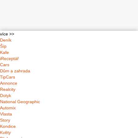
více >>
Deník
Šíp
Kafe
iReceptář
Cars
Dům a zahrada
TipCars
Annonce
Realcity
Dotyk
National Geographic
Automix
Vlasta
Story
Kondice
Květy