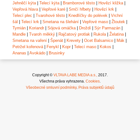
Jehněčí kýta
|
Telecí kýta
|
Bramborové těsto
|
Hovězí kližka
|
Vepřová hlava
|
Vepřové karé
|
Srnčí hřbety
|
Hovězí krk
|
Telecí plec
|
Tvarohové těsto
|
Knedlíčky do polévek
|
Vrchní
šál
|
Telecí krk
|
Smetana na šlehání
|
Vepřové maso
|
Žloutek
|
Tymián
|
Koriandr
|
Sójová omáčka
|
Droždí
|
Sýr Parmazán
|
Mandle
|
Tvaroh měkký
|
Rajčatový protlak
|
Rukola
|
Želatina
|
Smetana na vaření
|
Špenát
|
Krevety
|
Ocet Balsamico
|
Mák
|
Petržel kořenová
|
Fenykl
|
Kopr
|
Telecí maso
|
Kokos
|
Ananas
|
Avokádo
|
Brusinky
Copyright ©
VLTAVA LABE MEDIA a.s.,
2017.
Všechna práva vyhrazena.
Cookies
.
Všeobecné smluvní podmínky
.
Práva subjektů údajů