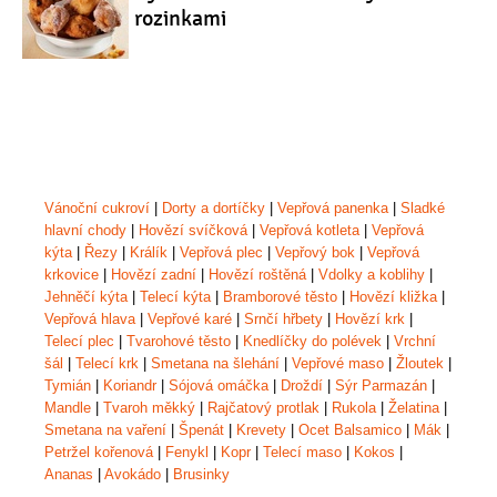
rozinkami
Vánoční cukroví
|
Dorty a dortíčky
|
Vepřová panenka
|
Sladké
hlavní chody
|
Hovězí svíčková
|
Vepřová kotleta
|
Vepřová
kýta
|
Řezy
|
Králík
|
Vepřová plec
|
Vepřový bok
|
Vepřová
krkovice
|
Hovězí zadní
|
Hovězí roštěná
|
Vdolky a koblihy
|
Jehněčí kýta
|
Telecí kýta
|
Bramborové těsto
|
Hovězí kližka
|
Vepřová hlava
|
Vepřové karé
|
Srnčí hřbety
|
Hovězí krk
|
Telecí plec
|
Tvarohové těsto
|
Knedlíčky do polévek
|
Vrchní
šál
|
Telecí krk
|
Smetana na šlehání
|
Vepřové maso
|
Žloutek
|
Tymián
|
Koriandr
|
Sójová omáčka
|
Droždí
|
Sýr Parmazán
|
Mandle
|
Tvaroh měkký
|
Rajčatový protlak
|
Rukola
|
Želatina
|
Smetana na vaření
|
Špenát
|
Krevety
|
Ocet Balsamico
|
Mák
|
Petržel kořenová
|
Fenykl
|
Kopr
|
Telecí maso
|
Kokos
|
Ananas
|
Avokádo
|
Brusinky