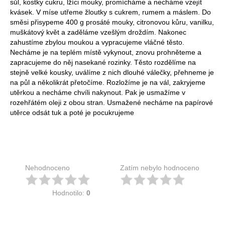
sůl, kostky cukru, lžíci mouky, promícháme a necháme vzejít
kvásek. V míse utřeme žloutky s cukrem, rumem a máslem. Do
směsi přisypeme 400 g prosáté mouky, citronovou kůru, vanilku,
muškátový květ a zaděláme vzešlým droždím. Nakonec
zahustíme zbylou moukou a vypracujeme vláčné těsto.
Necháme je na teplém místě vykynout, znovu prohněteme a
zapracujeme do něj nasekané rozinky. Těsto rozdělíme na
stejně velké kousky, uválíme z nich dlouhé válečky, přehneme je
na půl a několikrát přetočíme. Rozložíme je na vál, zakryjeme
utěrkou a necháme chvíli nakynout. Pak je usmažíme v
rozehřátém oleji z obou stran. Usmažené necháme na papírové
utěrce odsát tuk a poté je pocukrujeme
Nehodnoceno
Zatím nebylo hodnoceno
Hodnotilo:
0