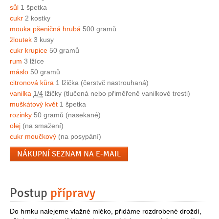
sůl
1 špetka
cukr
2 kostky
mouka pšeničná hrubá
500 gramů
žloutek
3 kusy
cukr krupice
50 gramů
rum
3 lžíce
máslo
50 gramů
citronová kůra
1 lžička (čerstvč nastrouhaná)
vanilka
1/4
lžičky (tlučená nebo přiměřeně vanilkové tresti)
muškátový květ
1 špetka
rozinky
50 gramů (nasekané)
olej
(na smažení)
cukr moučkový
(na posypání)
NÁKUPNÍ SEZNAM NA E-MAIL
Postup
přípravy
Do hrnku nalejeme vlažné mléko, přidáme rozdrobené droždí,