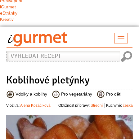
Překvapení
iGurmet
eStránky
Kreativ
Přepno
naviga
Vyhledat
recept
Koblihové pletýnky
Vdolky a koblihy
Pro vegetariány
Pro děti
Vložil/a:
Alena Kozáčiková
Obtížnost přípravy:
Střední
Kuchyně:
česká