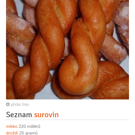
přidat foto
Seznam
surovin
mléko
220 mililitrů
droždí
25 gramů