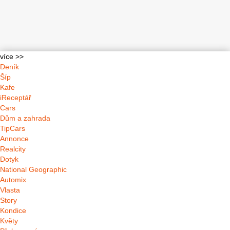
více >>
Deník
Šíp
Kafe
iReceptář
Cars
Dům a zahrada
TipCars
Annonce
Realcity
Dotyk
National Geographic
Automix
Vlasta
Story
Kondice
Květy