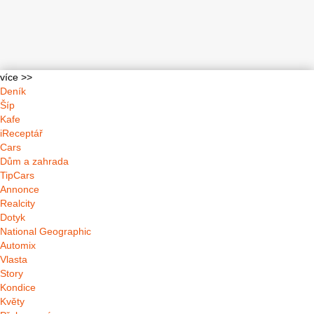
více >>
Deník
Šíp
Kafe
iReceptář
Cars
Dům a zahrada
TipCars
Annonce
Realcity
Dotyk
National Geographic
Automix
Vlasta
Story
Kondice
Květy