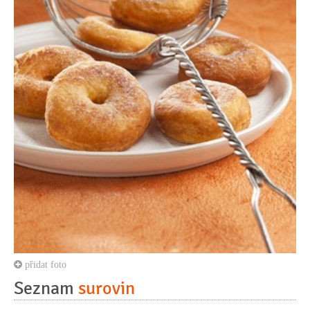
přidat foto
Seznam
surovin