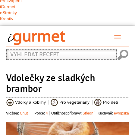
Překvapení
iGurmet
eStránky
Kreativ
Přepno
naviga
Vyhledat
recept
Vdolečky ze sladkých
brambor
Vdolky a koblihy
Pro vegetariány
Pro děti
Vložil/a:
Chuť
Porce:
4
Obtížnost přípravy:
Střední
Kuchyně:
evropská