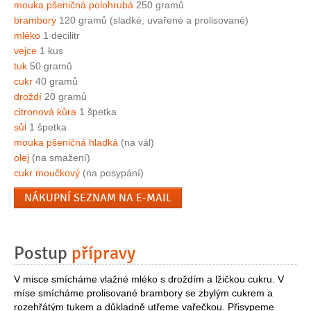
mouka pšeničná polohrubá
250 gramů
brambory
120 gramů (sladké, uvařené a prolisované)
mléko
1 decilitr
vejce
1 kus
tuk
50 gramů
cukr
40 gramů
droždí
20 gramů
citronová kůra
1 špetka
sůl
1 špetka
mouka pšeničná hladká
(na vál)
olej
(na smažení)
cukr moučkový
(na posypání)
NÁKUPNÍ SEZNAM NA E-MAIL
Postup
přípravy
V misce smícháme vlažné mléko s droždím a lžičkou cukru. V
míse smícháme prolisované brambory se zbylým cukrem a
rozehřátým tukem a důkladně utřeme vařečkou. Přisypeme