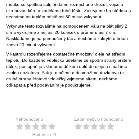
mouku se špetkou soli, přidáme rozmíchané droždí, vejce a
citronovou kůru a zaděláme tuhé těsto. Zakryjeme ho utěrkou a
necháme na teplém místě asi 30 minut vykynout.
Vykynuté těsto rozválíme na pomoučeném válu na plát silný 2
cm a vykrojíme z něj asi 20 koleček o průměru asi 7 cm.
Naskládáme je na pomoučený tác a necháme zakryté utěrkou
znovu 20 minut vykynout.
V kastrolu rozehřejeme dostatečné množství oleje na střední
teplotu. Do každého vdolečku uděláme ze spodní strany prstem
důlek, postupně je vkládáme důlkem dolů do oleje a smažíme
zvolna dozlatova. Pak je otočíme a dosmažíme dozlatova i z
druhé strany. Hotové vdolečky vyjmeme sítem, necháme
odkapat a před podáváním je pocukrujeme.
Nehodnoceno
Zatím nebylo hodnoceno
Hodnotilo:
0