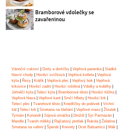
Bramborové vdolečky se
zavařeninou
Vánoční cukroví
|
Dorty a dortíčky
|
Vepřová panenka
|
Sladké
hlavní chody
|
Hovězí svíčková
|
Vepřová kotleta
|
Vepřová
kýta
|
Řezy
|
Králík
|
Vepřová plec
|
Vepřový bok
|
Vepřová
krkovice
|
Hovězí zadní
|
Hovězí roštěná
|
Vdolky a koblihy
|
Jehněčí kýta
|
Telecí kýta
|
Bramborové těsto
|
Hovězí kližka
|
Vepřová hlava
|
Vepřové karé
|
Srnčí hřbety
|
Hovězí krk
|
Telecí plec
|
Tvarohové těsto
|
Knedlíčky do polévek
|
Vrchní
šál
|
Telecí krk
|
Smetana na šlehání
|
Vepřové maso
|
Žloutek
|
Tymián
|
Koriandr
|
Sójová omáčka
|
Droždí
|
Sýr Parmazán
|
Mandle
|
Tvaroh měkký
|
Rajčatový protlak
|
Rukola
|
Želatina
|
Smetana na vaření
|
Špenát
|
Krevety
|
Ocet Balsamico
|
Mák
|