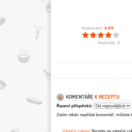
Hodnocení:
4,0
/5
Hodnotilo:
1
KOMENTÁŘE
K RECEPTU
Řazení příspěvků:
Zatím nikdo nepřidal komentář, můžete b
Vánoční cukroví
Recepty na vánoční cukr