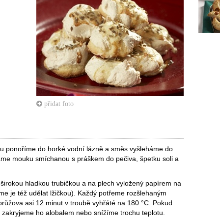
přidat foto
u ponoříme do horké vodní lázně a směs vyšleháme do
háme mouku smíchanou s práškem do pečiva, špetku soli a
širokou hladkou trubičkou a na plech vyložený papírem na
e je též udělat lžičkou). Každý potřeme rozšlehaným
žova asi 12 minut v troubě vyhřáté na 180 °C. Pokud
, zakryjeme ho alobalem nebo snížíme trochu teplotu.