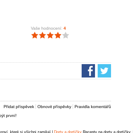
Vaše hodnocení:
4
Přidat příspěvek
Obnovit příspěvky
Pravidla komentářů
ýt první!
oví, které si všichni zamilují
|
Dorty a dortíčky
Recepty na dorty a dortíčky, k