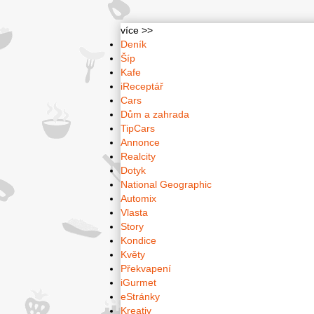
více >>
Deník
Šíp
Kafe
iReceptář
Cars
Dům a zahrada
TipCars
Annonce
Realcity
Dotyk
National Geographic
Automix
Vlasta
Story
Kondice
Květy
Překvapení
iGurmet
eStránky
Kreativ