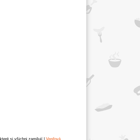
teré si všichni zamilují
|
Vepřová