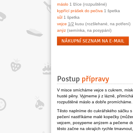
máslo
1 lžíce (rozpuštěné)
kypřící prášek do pečiva
1 špetka
sůl
1 špetka
vejce
1/2
kusu (rozšlehané, na potření)
anýz
(semínka, na posypání)
NÁKUPNÍ SEZNAM NA E-MAIL
Postup
přípravy
V misce smícháme vejce s cukrem, misk
husté pěny. Vyjmeme ji z lázně, přimíc
rozpuštěné máslo a dobře promícháme.
Těsto naplníme do cukrářského sáčku s 
pečení nastříkáme malé kopečky (můžem
vejcem, posypeme anýzem a pečeme dorů
těsto začne na okrajích rychle tmavnout