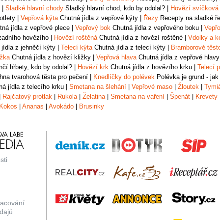
|
Sladké hlavní chody
Sladký hlavní chod, kdo by odolal?
|
Hovězí svíčková
otlety
|
Vepřová kýta
Chutná jídla z vepřové kýty
|
Řezy
Recepty na sladké řez
ná jídla z vepřové plece
|
Vepřový bok
Chutná jídla z vepřového boku
|
Vepřo
zadního hovězího
|
Hovězí roštěná
Chutná jídla z hovězí roštěné
|
Vdolky a k
jídla z jehněčí kýty
|
Telecí kýta
Chutná jídla z telecí kýty
|
Bramborové těst
ižka
Chutná jídla z hovězí kližky
|
Vepřová hlava
Chutná jídla z vepřové hlavy
čí hřbety, kdo by odolal?
|
Hovězí krk
Chutná jídla z hovězího krku
|
Telecí p
na tvarohová těsta pro pečení
|
Knedlíčky do polévek
Polévka je grund - jak
á jídla z telecího krku
|
Smetana na šlehání
|
Vepřové maso
|
Žloutek
|
Tymi
|
Rajčatový protlak
|
Rukola
|
Želatina
|
Smetana na vaření
|
Špenát
|
Krevety
Kokos
|
Ananas
|
Avokádo
|
Brusinky
sti
racování
dajů