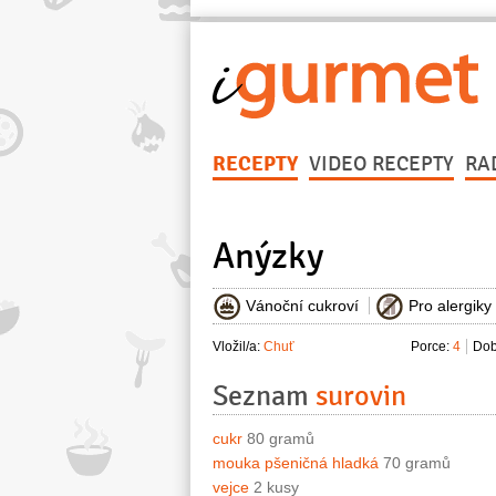
RECEPTY
VIDEO RECEPTY
RA
Anýzky
Vánoční cukroví
Pro alergiky
Vložil/a:
Chuť
Porce:
4
Dob
Seznam
surovin
cukr
80 gramů
mouka pšeničná hladká
70 gramů
vejce
2 kusy