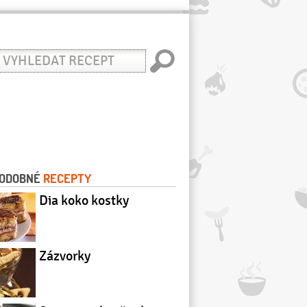
yhledat
ecept
ODOBNÉ
RECEPTY
Dia koko kostky
Zázvorky