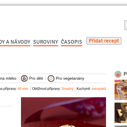
V
r
Přidat recept
DY A NÁVODY
SUROVINY
ČASOPIS
P
 na mléko
Pro děti
Pro vegetariány
a přípravy:
40 min.
Obtížnost přípravy:
Snadný
Kuchyně:
evropská