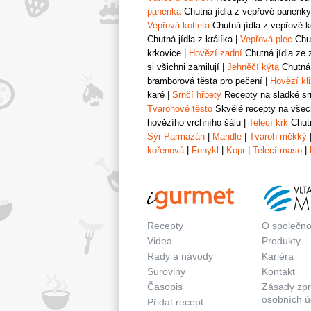
panenka
Chutná jídla z vepřové panenky
Vepřová kotleta
Chutná jídla z vepřové k
Chutná jídla z králíka
|
Vepřová plec
Chut
krkovice
|
Hovězí zadní
Chutná jídla ze 
si všichni zamilují
|
Jehněčí kýta
Chutná 
bramborová těsta pro pečení
|
Hovězí kl
karé
|
Srnčí hřbety
Recepty na sladké srn
Tvarohové těsto
Skvělé recepty na všech
hovězího vrchního šálu
|
Telecí krk
Chutn
Sýr Parmazán
|
Mandle
|
Tvaroh měkký
kořenová
|
Fenykl
|
Kopr
|
Telecí maso
|
Recepty
O společno
Videa
Produkty
Rady a návody
Kariéra
Suroviny
Kontakt
Časopis
Zásady zp
osobních ú
Přidat recept