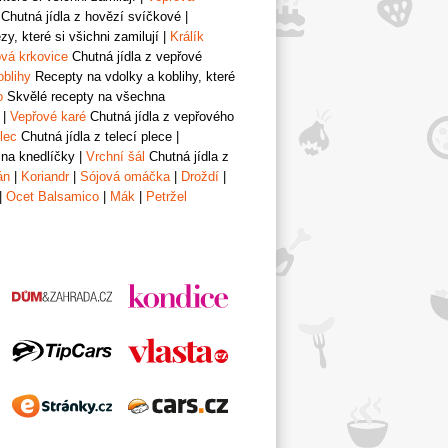
Chutná jídla z hovězí svíčkové
|
y, které si všichni zamilují
|
Králík
vá krkovice
Chutná jídla z vepřové
oblihy
Recepty na vdolky a koblihy, které
o
Skvělé recepty na všechna
|
Vepřové karé
Chutná jídla z vepřového
lec
Chutná jídla z telecí plece
|
 na knedlíčky
|
Vrchní šál
Chutná jídla z
án
|
Koriandr
|
Sójová omáčka
|
Droždí
|
|
Ocet Balsamico
|
Mák
|
Petržel