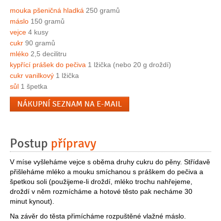
mouka pšeničná hladká
250 gramů
máslo
150 gramů
vejce
4 kusy
cukr
90 gramů
mléko
2,5 decilitru
kypřící prášek do pečiva
1 lžička (nebo 20 g droždí)
cukr vanilkový
1 lžička
sůl
1 špetka
NÁKUPNÍ SEZNAM NA E-MAIL
Postup
přípravy
V míse vyšleháme vejce s oběma druhy cukru do pěny. Střídavě
přišleháme mléko a mouku smíchanou s práškem do pečiva a
špetkou soli (použijeme-li droždí, mléko trochu nahřejeme,
droždí v něm rozmícháme a hotové těsto pak necháme 30
minut kynout).
Na závěr do těsta přimícháme rozpuštěné vlažné máslo.