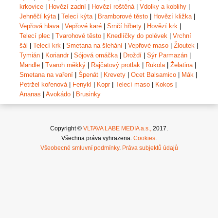
krkovice
|
Hovězí zadní
|
Hovězí roštěná
|
Vdolky a koblihy
|
Jehněčí kýta
|
Telecí kýta
|
Bramborové těsto
|
Hovězí kližka
|
Vepřová hlava
|
Vepřové karé
|
Srnčí hřbety
|
Hovězí krk
|
Telecí plec
|
Tvarohové těsto
|
Knedlíčky do polévek
|
Vrchní
šál
|
Telecí krk
|
Smetana na šlehání
|
Vepřové maso
|
Žloutek
|
Tymián
|
Koriandr
|
Sójová omáčka
|
Droždí
|
Sýr Parmazán
|
Mandle
|
Tvaroh měkký
|
Rajčatový protlak
|
Rukola
|
Želatina
|
Smetana na vaření
|
Špenát
|
Krevety
|
Ocet Balsamico
|
Mák
|
Petržel kořenová
|
Fenykl
|
Kopr
|
Telecí maso
|
Kokos
|
Ananas
|
Avokádo
|
Brusinky
Copyright ©
VLTAVA LABE MEDIA a.s.,
2017.
Všechna práva vyhrazena.
Cookies
.
Všeobecné smluvní podmínky
.
Práva subjektů údajů