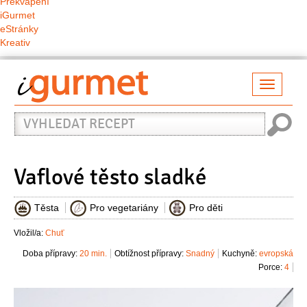
Překvapení
iGurmet
eStránky
Kreativ
Přepno
naviga
Vyhledat
recept
Vaflové těsto sladké
Těsta
Pro vegetariány
Pro děti
Vložil/a:
Chuť
Doba přípravy:
20 min.
Obtížnost přípravy:
Snadný
Kuchyně:
evropská
Porce:
4