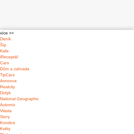
více >>
Deník
Šíp
Kafe
iReceptář
Cars
Dům a zahrada
TipCars
Annonce
Realcity
Dotyk
National Geographic
Automix
Vlasta
Story
Kondice
Květy