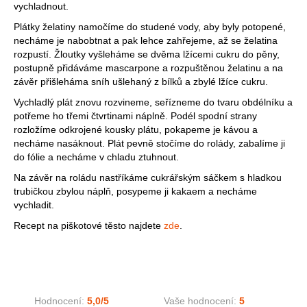
vychladnout.
Plátky želatiny namočíme do studené vody, aby byly potopené,
necháme je nabobtnat a pak lehce zahřejeme, až se želatina
rozpustí. Žloutky vyšleháme se dvěma lžícemi cukru do pěny,
postupně přidáváme mascarpone a rozpuštěnou želatinu a na
závěr přišleháma sníh ušlehaný z bílků a zbylé lžíce cukru.
Vychladlý plát znovu rozvineme, seřízneme do tvaru obdélníku a
potřeme ho třemi čtvrtinami náplně. Podél spodní strany
rozložíme odkrojené kousky plátu, pokapeme je kávou a
necháme nasáknout. Plát pevně stočíme do rolády, zabalíme ji
do fólie a necháme v chladu ztuhnout.
Na závěr na roládu nastříkáme cukrářským sáčkem s hladkou
trubičkou zbylou náplň, posypeme ji kakaem a necháme
vychladit.
Recept na piškotové těsto najdete
zde
.
Hodnocení:
5,0
/5
Vaše hodnocení:
5