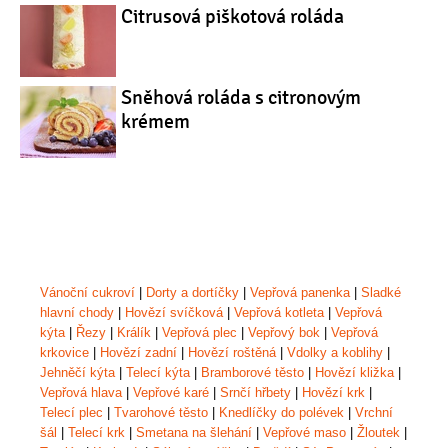
Citrusová piškotová roláda
Sněhová roláda s citronovým
krémem
Vánoční cukroví
|
Dorty a dortíčky
|
Vepřová panenka
|
Sladké
hlavní chody
|
Hovězí svíčková
|
Vepřová kotleta
|
Vepřová
kýta
|
Řezy
|
Králík
|
Vepřová plec
|
Vepřový bok
|
Vepřová
krkovice
|
Hovězí zadní
|
Hovězí roštěná
|
Vdolky a koblihy
|
Jehněčí kýta
|
Telecí kýta
|
Bramborové těsto
|
Hovězí kližka
|
Vepřová hlava
|
Vepřové karé
|
Srnčí hřbety
|
Hovězí krk
|
Telecí plec
|
Tvarohové těsto
|
Knedlíčky do polévek
|
Vrchní
šál
|
Telecí krk
|
Smetana na šlehání
|
Vepřové maso
|
Žloutek
|