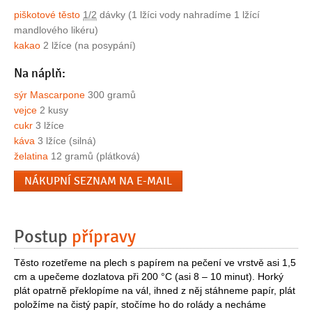
piškotové těsto
1/2
dávky (1 lžíci vody nahradíme 1 lžící
mandlového likéru)
kakao
2 lžíce (na posypání)
Na náplň:
sýr Mascarpone
300 gramů
vejce
2 kusy
cukr
3 lžíce
káva
3 lžíce (silná)
želatina
12 gramů (plátková)
NÁKUPNÍ SEZNAM NA E-MAIL
Postup
přípravy
Těsto rozetřeme na plech s papírem na pečení ve vrstvě asi 1,5
cm a upečeme dozlatova při 200 °C (asi 8 – 10 minut). Horký
plát opatrně překlopíme na vál, ihned z něj stáhneme papír, plát
položíme na čistý papír, stočíme ho do rolády a necháme