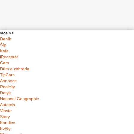
více >>
Deník
Šíp
Kafe
iReceptář
Cars
Dům a zahrada
TipCars
Annonce
Realcity
Dotyk
National Geographic
Automix
Vlasta
Story
Kondice
Květy