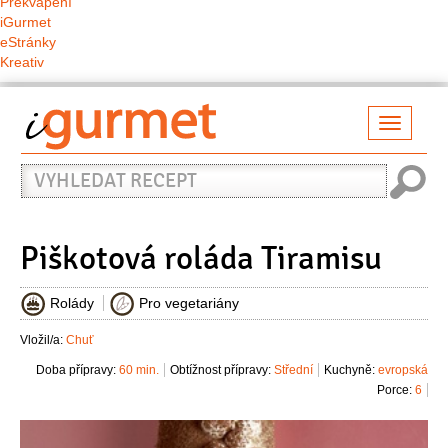
Překvapení
iGurmet
eStránky
Kreativ
Přepno
naviga
Vyhledat
recept
Piškotová roláda Tiramisu
Rolády
Pro vegetariány
Vložil/a:
Chuť
Doba přípravy:
60 min.
Obtížnost přípravy:
Střední
Kuchyně:
evropská
Porce:
6