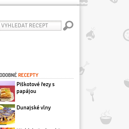
yhledat
ecept
ODOBNÉ
RECEPTY
Piškotové řezy s
papájou
Dunajské vlny