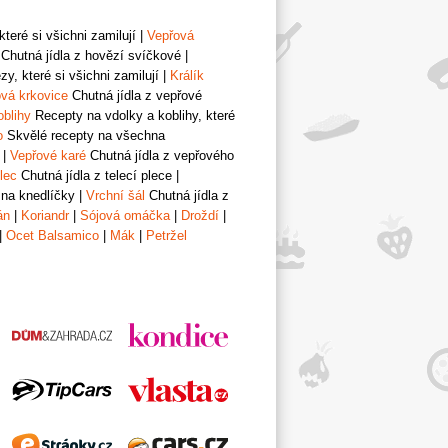
teré si všichni zamilují
|
Vepřová
Chutná jídla z hovězí svíčkové
|
y, které si všichni zamilují
|
Králík
vá krkovice
Chutná jídla z vepřové
oblihy
Recepty na vdolky a koblihy, které
o
Skvělé recepty na všechna
|
Vepřové karé
Chutná jídla z vepřového
lec
Chutná jídla z telecí plece
|
 na knedlíčky
|
Vrchní šál
Chutná jídla z
án
|
Koriandr
|
Sójová omáčka
|
Droždí
|
|
Ocet Balsamico
|
Mák
|
Petržel