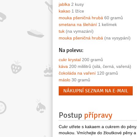
jablka
2 kusy
kakao
1 lžíce
mouka pšeničná hrubá
60 gramů
smetana na šlehání
1 kelímek
tuk
(na vymazání)
mouka pšeničná hrubá
(na vysypání)
Na polevu:
cukr krystal
200 gramů
káva
200 mililitrů (silá, černá, vařená)
čokoláda na vaření
120 gramů
máslo
30 gramů
NÁKUPNÍ SEZNAM NA E-MAIL
Postup
přípravy
Cukr utřete s kakaem a cukrem do pěny. 
moukou. Vmíchejte do žloutkové pěny a 