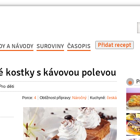
V
r
Přidat recept
DY A NÁVODY
SUROVINY
ČASOPIS
é kostky s kávovou polevou
P
Pro děti
Porce:
4
Obtížnost přípravy:
Náročný
Kuchyně:
česká