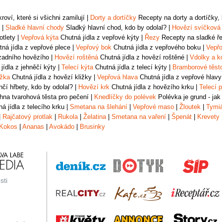
oví, které si všichni zamilují
|
Dorty a dortíčky
Recepty na dorty a dortíčky, k
|
Sladké hlavní chody
Sladký hlavní chod, kdo by odolal?
|
Hovězí svíčková
otlety
|
Vepřová kýta
Chutná jídla z vepřové kýty
|
Řezy
Recepty na sladké řez
ná jídla z vepřové plece
|
Vepřový bok
Chutná jídla z vepřového boku
|
Vepřo
zadního hovězího
|
Hovězí roštěná
Chutná jídla z hovězí roštěné
|
Vdolky a k
jídla z jehněčí kýty
|
Telecí kýta
Chutná jídla z telecí kýty
|
Bramborové těst
ižka
Chutná jídla z hovězí kližky
|
Vepřová hlava
Chutná jídla z vepřové hlavy
čí hřbety, kdo by odolal?
|
Hovězí krk
Chutná jídla z hovězího krku
|
Telecí p
na tvarohová těsta pro pečení
|
Knedlíčky do polévek
Polévka je grund - jak
á jídla z telecího krku
|
Smetana na šlehání
|
Vepřové maso
|
Žloutek
|
Tymi
|
Rajčatový protlak
|
Rukola
|
Želatina
|
Smetana na vaření
|
Špenát
|
Krevety
Kokos
|
Ananas
|
Avokádo
|
Brusinky
sti