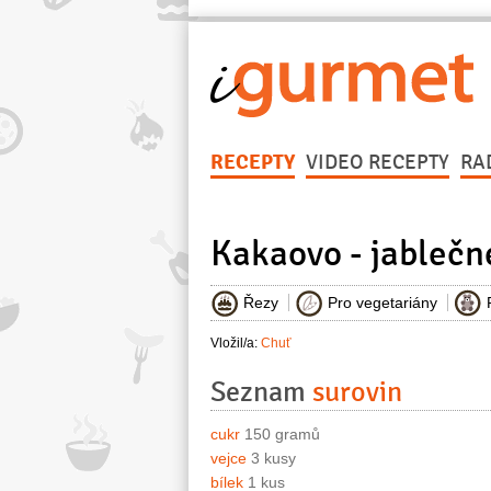
RECEPTY
VIDEO RECEPTY
RA
Kakaovo - jablečn
Řezy
Pro vegetariány
Vložil/a:
Chuť
Seznam
surovin
cukr
150 gramů
vejce
3 kusy
bílek
1 kus