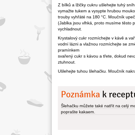
Z bílků a lžičky cukru ušlehejte tuhý sn
vymažte tukem a vysypte hrubou moukou a
trouby vyhřáté na 180 °C. Moučník upečt
(Jablka jsou vlhká, proto musíme těsto
vychladnout.
Krystalový cukr rozmíchejte v kávě a vař
vodní lázni a vlažnou rozmíchejte se z
pramínkem
svařený cukr s kávou a třete, dokud nevz
ztuhnout.
Ušlehejte tuhou šlehačku. Moučník nakr
Poznámka
k recept
Šlehačku můžete také natřít na celý m
poprašte kakaem.