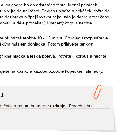
íh a vmíchejte ho do odstátého těsta. Menší pekáček
 vlijte do něj těsto. Povrch uhlaďte a pekáček vložte do
e dozlatova a špejlí vyzkoušejte, zda je dobře propečený.
 pomalu a déle propékat.) Upečený korpus nechte
te při mírné teplotě 10 - 15 minut. Čokoládu rozpusťte ve
měklým máslem dohladka. Potom přilévejte tenkým
nikne hladká a lesklá poleva. Potřete jí korpus a nechte
ájejte na kostky a každou ozdobte kopečkem šlehačky.
u
oučník, a potom ho teprve rozkrájet. Povrch lehce