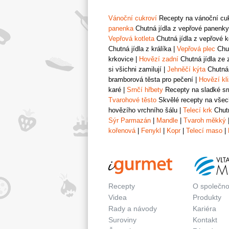
Vánoční cukroví
Recepty na vánoční cukr
panenka
Chutná jídla z vepřové panenky
Vepřová kotleta
Chutná jídla z vepřové k
Chutná jídla z králíka
|
Vepřová plec
Chut
krkovice
|
Hovězí zadní
Chutná jídla ze 
si všichni zamilují
|
Jehněčí kýta
Chutná 
bramborová těsta pro pečení
|
Hovězí kl
karé
|
Srnčí hřbety
Recepty na sladké srn
Tvarohové těsto
Skvělé recepty na všech
hovězího vrchního šálu
|
Telecí krk
Chutn
Sýr Parmazán
|
Mandle
|
Tvaroh měkký
kořenová
|
Fenykl
|
Kopr
|
Telecí maso
|
Recepty
O společno
Videa
Produkty
Rady a návody
Kariéra
Suroviny
Kontakt