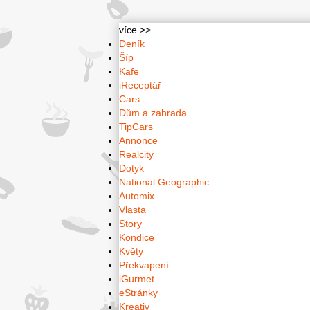
více >>
Deník
Šíp
Kafe
iReceptář
Cars
Dům a zahrada
TipCars
Annonce
Realcity
Dotyk
National Geographic
Automix
Vlasta
Story
Kondice
Květy
Překvapení
iGurmet
eStránky
Kreativ