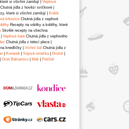
teré si všichni zamilují
|
Vepřová
Chutná jídla z hovězí svíčkové
|
y, které si všichni zamilují
|
Králík
vá krkovice
Chutná jídla z vepřové
oblihy
Recepty na vdolky a koblihy, které
o
Skvělé recepty na všechna
|
Vepřové karé
Chutná jídla z vepřového
lec
Chutná jídla z telecí plece
|
 na knedlíčky
|
Vrchní šál
Chutná jídla z
án
|
Koriandr
|
Sójová omáčka
|
Droždí
|
|
Ocet Balsamico
|
Mák
|
Petržel