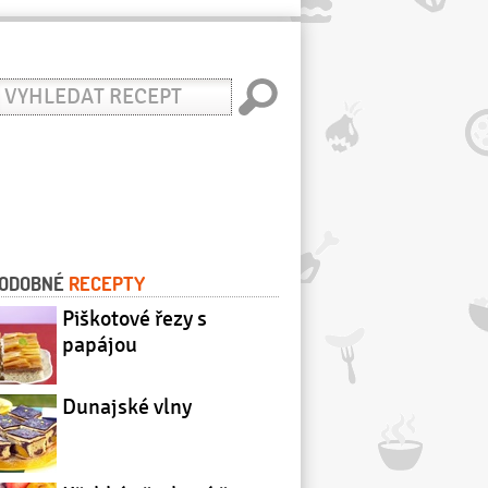
yhledat
ecept
ODOBNÉ
RECEPTY
Piškotové řezy s
papájou
Dunajské vlny