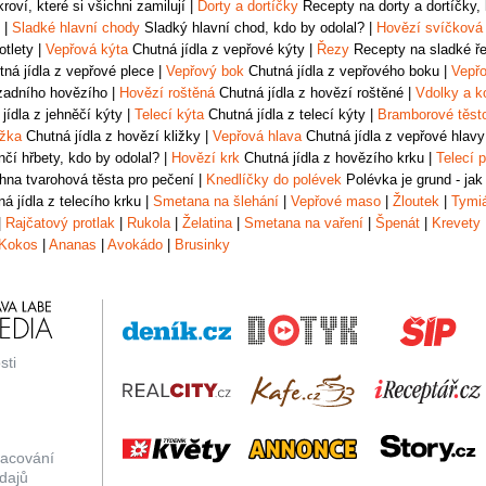
oví, které si všichni zamilují
|
Dorty a dortíčky
Recepty na dorty a dortíčky, k
|
Sladké hlavní chody
Sladký hlavní chod, kdo by odolal?
|
Hovězí svíčková
otlety
|
Vepřová kýta
Chutná jídla z vepřové kýty
|
Řezy
Recepty na sladké řez
ná jídla z vepřové plece
|
Vepřový bok
Chutná jídla z vepřového boku
|
Vepřo
zadního hovězího
|
Hovězí roštěná
Chutná jídla z hovězí roštěné
|
Vdolky a k
jídla z jehněčí kýty
|
Telecí kýta
Chutná jídla z telecí kýty
|
Bramborové těst
ižka
Chutná jídla z hovězí kližky
|
Vepřová hlava
Chutná jídla z vepřové hlavy
čí hřbety, kdo by odolal?
|
Hovězí krk
Chutná jídla z hovězího krku
|
Telecí p
na tvarohová těsta pro pečení
|
Knedlíčky do polévek
Polévka je grund - jak
á jídla z telecího krku
|
Smetana na šlehání
|
Vepřové maso
|
Žloutek
|
Tymi
|
Rajčatový protlak
|
Rukola
|
Želatina
|
Smetana na vaření
|
Špenát
|
Krevety
Kokos
|
Ananas
|
Avokádo
|
Brusinky
sti
racování
dajů