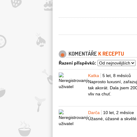
KOMENTÁŘE
K RECEPTU
Řazení příspěvků:
Katka
5 let, 8 měsíců
Naprosto luxusní, zařazu
tak akorát. Dala jsem 20
vliv na chuť.
Darča
10 let, 2 měsíce
Úžasné, úžasné a skvělé. 