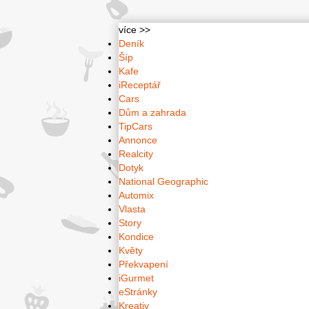
více >>
Deník
Šíp
Kafe
iReceptář
Cars
Dům a zahrada
TipCars
Annonce
Realcity
Dotyk
National Geographic
Automix
Vlasta
Story
Kondice
Květy
Překvapení
iGurmet
eStránky
Kreativ