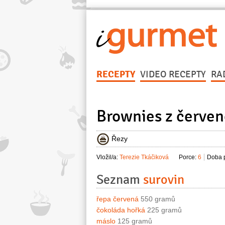
RECEPTY
VIDEO RECEPTY
RA
Brownies z červen
Řezy
Vložil/a:
Terezie Tkáčiková
Porce:
6
Doba p
Seznam
surovin
řepa červená
550 gramů
čokoláda hořká
225 gramů
máslo
125 gramů