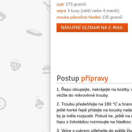
cukr
275 gramů
vejce
3 kusy (větší nebo 4 menší)
mouka pšeničná hladká
130 gramů
NÁKUPNÍ SEZNAM NA E-MAIL
Postup
přípravy
1. Řepu oloupejte, nakrájejte na kostky, 
vložte do mikrovlnné trouby.
2. Troubu předehřejte na 180 °C a hrana
ještě horké řepě přidejte na kousky nal
by je měla rozpustit. Pokud ne, ještě na
řepu s čokoládou rozmixujte na hladko
3. Vejce s cukrem ušlehejte do světle ž