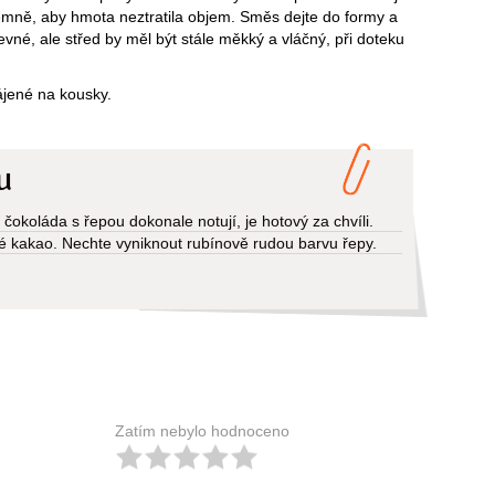
emně, aby hmota neztratila objem. Směs dejte do formy a
vné, ale střed by měl být stále měkký a vláčný, při doteku
ájené na kousky.
u
okoláda s řepou dokonale notují, je hotový za chvíli.
é kakao. Nechte vyniknout rubínově rudou barvu řepy.
Zatím nebylo hodnoceno