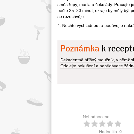
směs řepy, másla a čokolády. Pracujte j
pečte 25–30 minut, okraje by měly být pe
se rozechvěje.
4. Nechte vychladnout a podávejte nakr
Poznámka
k recept
Dekadentně hříšný moučník, v němž si č
Odolejte pokušení a nepřidávejte žádn
Nehodnoceno
Hodnotilo:
0