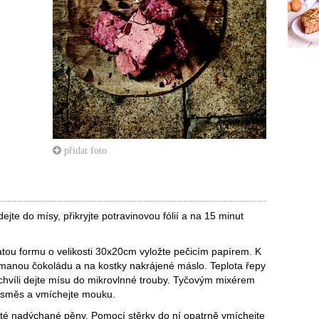
přidat foto
dejte do mísy, přikryjte potravinovou fólií a na 15 minut
tou formu o velikosti 30x20cm vyložte pečicím papírem. K
ámanou čokoládu a na kostky nakrájené máslo. Teplota řepy
 chvíli dejte mísu do mikrovlnné trouby. Tyčovým mixérem
u směs a vmíchejte mouku.
luté nadýchané pěny. Pomocí stěrky do ní opatrně vmíchejte