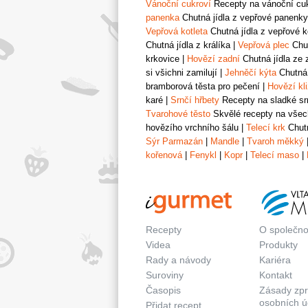
Vánoční cukroví
Recepty na vánoční cukr
panenka
Chutná jídla z vepřové panenky
Vepřová kotleta
Chutná jídla z vepřové k
Chutná jídla z králíka
|
Vepřová plec
Chut
krkovice
|
Hovězí zadní
Chutná jídla ze 
si všichni zamilují
|
Jehněčí kýta
Chutná 
bramborová těsta pro pečení
|
Hovězí kl
karé
|
Srnčí hřbety
Recepty na sladké srn
Tvarohové těsto
Skvělé recepty na všech
hovězího vrchního šálu
|
Telecí krk
Chutn
Sýr Parmazán
|
Mandle
|
Tvaroh měkký
kořenová
|
Fenykl
|
Kopr
|
Telecí maso
|
Recepty
O společno
Videa
Produkty
Rady a návody
Kariéra
Suroviny
Kontakt
Časopis
Zásady zp
osobních ú
Přidat recept