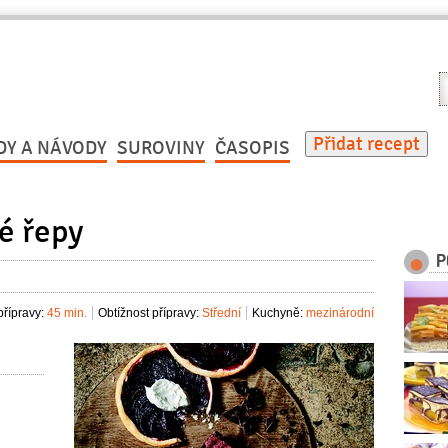
V
r
Přidat recept
DY A NÁVODY
SUROVINY
ČASOPIS
é řepy
P
řípravy:
45 min.
Obtížnost přípravy:
Střední
Kuchyně:
mezinárodní