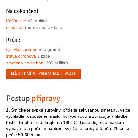
Na dokončení:
třešňovice
50 mililitrů
čokoláda
(hobliny na ozdobu)
Krém:
sýr Mascarpone
500 gramů
šťáva citronová
1 lžíce
smetana na šlehání
200 mililitrů
NÁKUPNÍ SEZNAM NA E-MAIL
Postup
přípravy
1. Smíchejte sypké suroviny, přidejte zakysanou smetanu, vejce,
vychladlé rozpuštěné máslo, horkou vodu a zpracujte v hladké
těsto. Troubu předehřejte na 180 °C. Těsto dejte do máslem
vymazané a pečicím papírem vyložené formy průměru 20 cm a
pečte 50-60 minut.