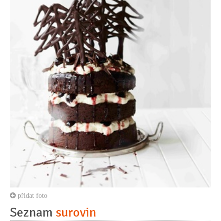
přidat foto
Seznam
surovin