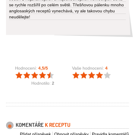
se rychle rozšířil po celém světě. Třešňovou pálenku mnoho
anglosaských receptů vynechává, vy ale takovou chybu
neudělejte!
Hodnocení:
4,5
/5
Vaše hodnocení:
4
Hodnotilo:
2
KOMENTÁŘE
K RECEPTU
Přidat příspěvek
Obnovit příspěvky
Pravidla komentářů