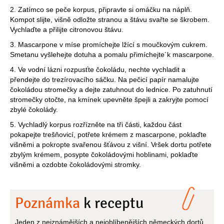
2. Zatímco se peče korpus, připravte si omáčku na náplň.
Kompot slijte, višně odložte stranou a štávu svařte se škrobem.
Vychlaďte a přilijte citronovou štávu.
3. Mascarpone v míse promíchejte lžící s moučkovým cukrem.
Smetanu vyšlehejte dotuha a pomalu přimíchejte´k mascarpone.
4. Ve vodní lázni rozpusťte čokoládu, nechte vychladit a
přendejte do trezírovacího sáčku. Na pečicí papír namalujte
čokoládou stromečky a dejte zatuhnout do lednice. Po zatuhnutí
stromečky otočte, na kmínek upevněte špejli a zakryjte pomocí
zbylé čokolády.
5. Vychladlý korpus rozřízněte na tři části, každou část
pokapejte trešňovicí, potřete krémem z mascarpone, poklaďte
višněmi a pokropte svařenou šťávou z višní. Vršek dortu potřete
zbylým krémem, posypte čokoládovými hoblinami, poklaďte
višněmi a ozdobte čokoládovými stromky.
Poznámka
k receptu
Jeden z nejznámějších a nejoblíbenějších německých dortů