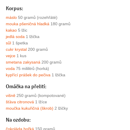
Korpus:
máslo
50 gramů (rozehřáté)
mouka pšeničná hladká
180 gramů
kakao
5 lžic
jedlá soda
1 lžička
sůl
1 špetka
cukr krystal
200 gramů
vejce
1 kus
smetana zakysaná
200 gramů
voda
75 mililitrů (horká)
kypřící prášek do pečiva
1 lžička
Omáčka na přelití:
višně
250 gramů (kompotované)
šťáva citronová
1 lžíce
moučka kukuřičná (škrob)
2 lžičky
Na ozdobu:
čokoláda hořká
150 gramů