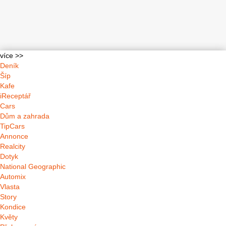
více >>
Deník
Šíp
Kafe
iReceptář
Cars
Dům a zahrada
TipCars
Annonce
Realcity
Dotyk
National Geographic
Automix
Vlasta
Story
Kondice
Květy