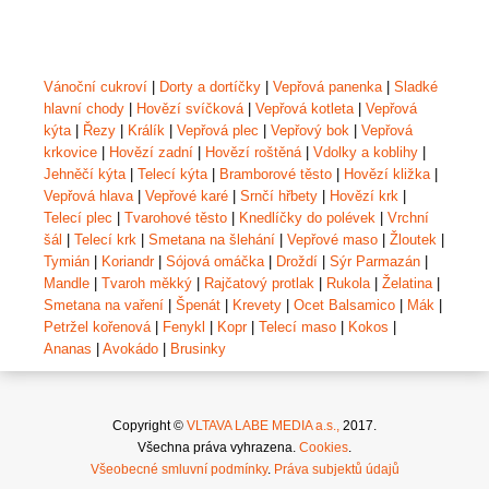
Vánoční cukroví
|
Dorty a dortíčky
|
Vepřová panenka
|
Sladké
hlavní chody
|
Hovězí svíčková
|
Vepřová kotleta
|
Vepřová
kýta
|
Řezy
|
Králík
|
Vepřová plec
|
Vepřový bok
|
Vepřová
krkovice
|
Hovězí zadní
|
Hovězí roštěná
|
Vdolky a koblihy
|
Jehněčí kýta
|
Telecí kýta
|
Bramborové těsto
|
Hovězí kližka
|
Vepřová hlava
|
Vepřové karé
|
Srnčí hřbety
|
Hovězí krk
|
Telecí plec
|
Tvarohové těsto
|
Knedlíčky do polévek
|
Vrchní
šál
|
Telecí krk
|
Smetana na šlehání
|
Vepřové maso
|
Žloutek
|
Tymián
|
Koriandr
|
Sójová omáčka
|
Droždí
|
Sýr Parmazán
|
Mandle
|
Tvaroh měkký
|
Rajčatový protlak
|
Rukola
|
Želatina
|
Smetana na vaření
|
Špenát
|
Krevety
|
Ocet Balsamico
|
Mák
|
Petržel kořenová
|
Fenykl
|
Kopr
|
Telecí maso
|
Kokos
|
Ananas
|
Avokádo
|
Brusinky
Copyright ©
VLTAVA LABE MEDIA a.s.,
2017.
Všechna práva vyhrazena.
Cookies
.
Všeobecné smluvní podmínky
.
Práva subjektů údajů