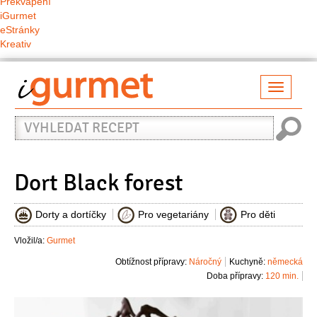
Překvapení
iGurmet
eStránky
Kreativ
Přepno
naviga
Vyhledat
recept
Dort Black forest
Dorty a dortíčky
Pro vegetariány
Pro děti
Vložil/a:
Gurmet
Obtížnost přípravy:
Náročný
Kuchyně:
německá
Doba přípravy:
120 min.