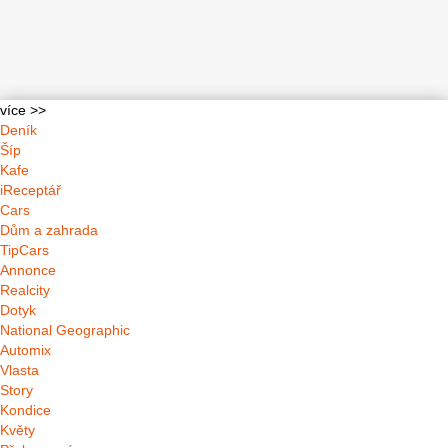
více >>
Deník
Šíp
Kafe
iReceptář
Cars
Dům a zahrada
TipCars
Annonce
Realcity
Dotyk
National Geographic
Automix
Vlasta
Story
Kondice
Květy