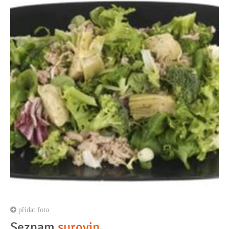
přidat foto
Seznam
surovin