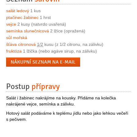
salát ledový
1 kus
ptačinec žabinec
1 hrst
vejce
2 kusy (natvrdo uvařená)
semínka slunečnicová
2 lžíce (opražená)
sůl mořská
šťáva citronová
1/2
kusu (z 1/2 citronu, na zálivku)
fruktóza
1 lžička (nebo agáve sirup, na zálivku)
NÁKUPNÍ SEZNAM NA E-MAIL
Postup
přípravy
Salát i žabinec nakrájíme na kousky. Přidáme na kolečka
nakrájené vejce, semínka a zálivku.
Hotový salát podáváme k teplému jídlu nebo jako lehkou večeři
s pečivem.