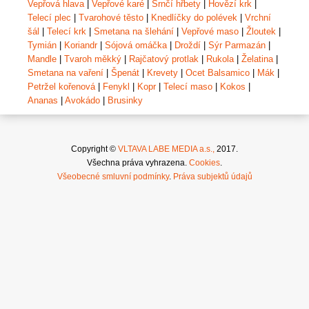
Vepřová hlava
|
Vepřové karé
|
Srnčí hřbety
|
Hovězí krk
|
Telecí plec
|
Tvarohové těsto
|
Knedlíčky do polévek
|
Vrchní
šál
|
Telecí krk
|
Smetana na šlehání
|
Vepřové maso
|
Žloutek
|
Tymián
|
Koriandr
|
Sójová omáčka
|
Droždí
|
Sýr Parmazán
|
Mandle
|
Tvaroh měkký
|
Rajčatový protlak
|
Rukola
|
Želatina
|
Smetana na vaření
|
Špenát
|
Krevety
|
Ocet Balsamico
|
Mák
|
Petržel kořenová
|
Fenykl
|
Kopr
|
Telecí maso
|
Kokos
|
Ananas
|
Avokádo
|
Brusinky
Copyright ©
VLTAVA LABE MEDIA a.s.,
2017.
Všechna práva vyhrazena.
Cookies
.
Všeobecné smluvní podmínky
.
Práva subjektů údajů