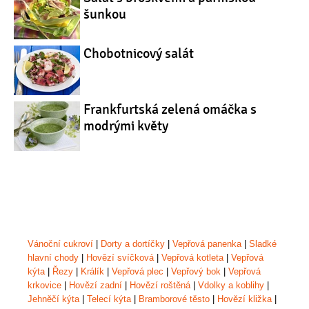
šunkou
Chobotnicový salát
Frankfurtská zelená omáčka s
modrými květy
Vánoční cukroví
|
Dorty a dortíčky
|
Vepřová panenka
|
Sladké
hlavní chody
|
Hovězí svíčková
|
Vepřová kotleta
|
Vepřová
kýta
|
Řezy
|
Králík
|
Vepřová plec
|
Vepřový bok
|
Vepřová
krkovice
|
Hovězí zadní
|
Hovězí roštěná
|
Vdolky a koblihy
|
Jehněčí kýta
|
Telecí kýta
|
Bramborové těsto
|
Hovězí kližka
|