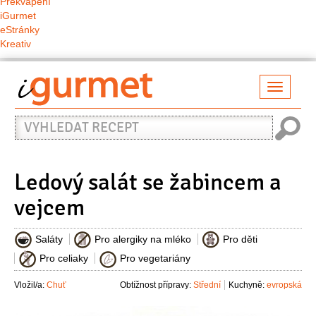
Překvapení
iGurmet
eStránky
Kreativ
Přepno
naviga
Vyhledat
recept
Ledový salát se žabincem a
vejcem
Saláty
Pro alergiky na mléko
Pro děti
Pro celiaky
Pro vegetariány
Vložil/a:
Chuť
Obtížnost přípravy:
Střední
Kuchyně:
evropská