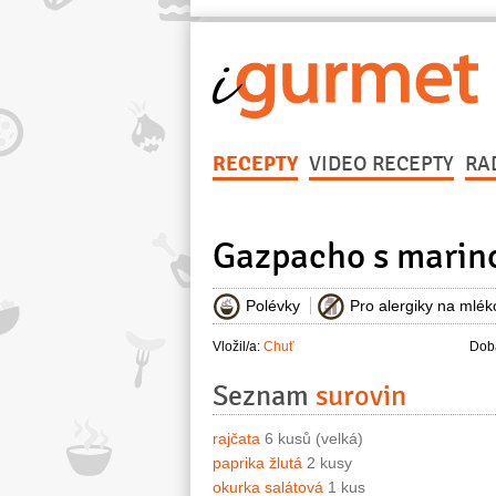
RECEPTY
VIDEO RECEPTY
RA
Gazpacho s marin
Polévky
Pro alergiky na mlék
Vložil/a:
Chuť
Doba
Seznam
surovin
rajčata
6 kusů (velká)
paprika žlutá
2 kusy
okurka salátová
1 kus