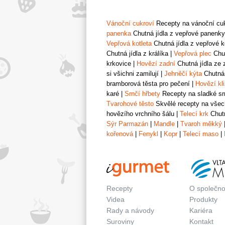
Vánoční cukroví
Recepty na vánoční cukr
panenka
Chutná jídla z vepřové panenky
Vepřová kotleta
Chutná jídla z vepřové k
Chutná jídla z králíka
|
Vepřová plec
Chut
krkovice
|
Hovězí zadní
Chutná jídla ze 
si všichni zamilují
|
Jehněčí kýta
Chutná 
bramborová těsta pro pečení
|
Hovězí kl
karé
|
Srnčí hřbety
Recepty na sladké srn
Tvarohové těsto
Skvělé recepty na všech
hovězího vrchního šálu
|
Telecí krk
Chutn
Sýr Parmazán
|
Mandle
|
Tvaroh měkký
kořenová
|
Fenykl
|
Kopr
|
Telecí maso
|
Recepty
O společno
Videa
Produkty
Rady a návody
Kariéra
Suroviny
Kontakt