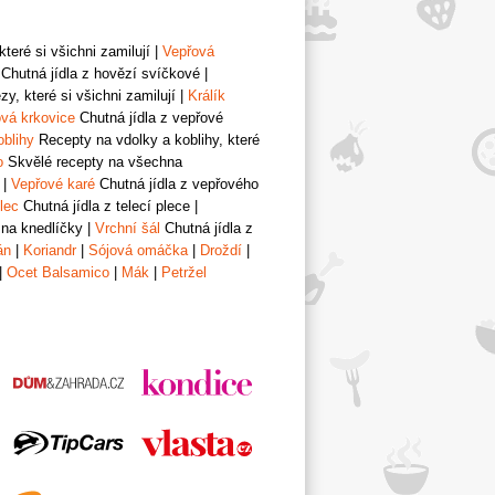
teré si všichni zamilují
|
Vepřová
Chutná jídla z hovězí svíčkové
|
y, které si všichni zamilují
|
Králík
vá krkovice
Chutná jídla z vepřové
oblihy
Recepty na vdolky a koblihy, které
o
Skvělé recepty na všechna
|
Vepřové karé
Chutná jídla z vepřového
lec
Chutná jídla z telecí plece
|
 na knedlíčky
|
Vrchní šál
Chutná jídla z
án
|
Koriandr
|
Sójová omáčka
|
Droždí
|
|
Ocet Balsamico
|
Mák
|
Petržel