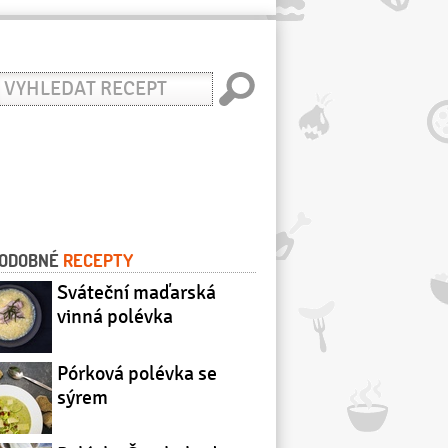
yhledat
ecept
ODOBNÉ
RECEPTY
Sváteční maďarská
vinná polévka
Pórková polévka se
sýrem