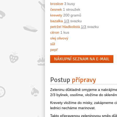
broskve
3 kusy
česnek
1 stroužek
krevety
200 gramů
bazalka
1/3
svazku
petržel hladkolistá
1/3
svazku
citron
1 kus
olej olivový
sůl
pepř
NÁKUPNÍ SEZNAM NA E-MAIL
Postup
přípravy
Zeleninu důkladně omyjeme a nakrájíme
2/3 bylinek, osolíme, vložíme do skleně
Krevety vložíme do misky, zakápneme ci
lednici necháme marinovat.
Takto připravenou zeleninovou směs dů