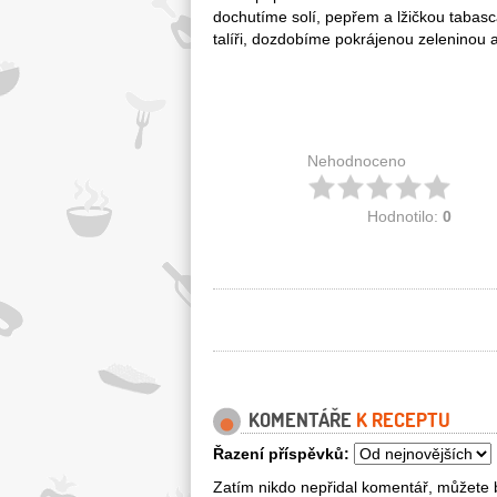
dochutíme solí, pepřem a lžičkou taba
talíři, dozdobíme pokrájenou zeleninou
Nehodnoceno
Hodnotilo:
0
KOMENTÁŘE
K RECEPTU
Řazení příspěvků:
Zatím nikdo nepřidal komentář, můžete b