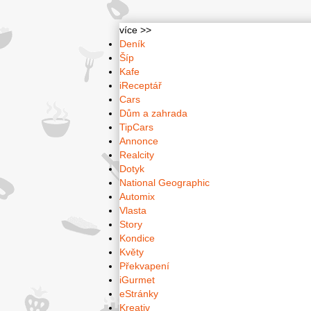
více >>
Deník
Šíp
Kafe
iReceptář
Cars
Dům a zahrada
TipCars
Annonce
Realcity
Dotyk
National Geographic
Automix
Vlasta
Story
Kondice
Květy
Překvapení
iGurmet
eStránky
Kreativ