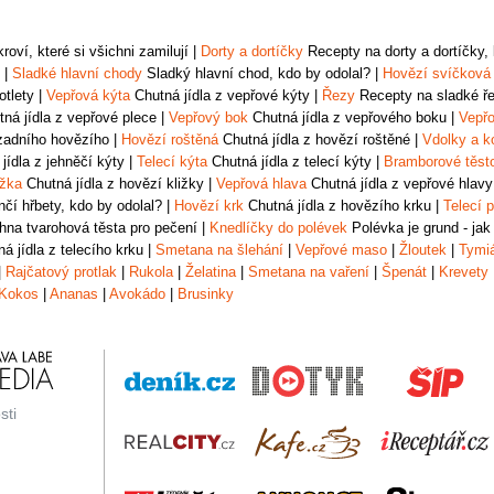
oví, které si všichni zamilují
|
Dorty a dortíčky
Recepty na dorty a dortíčky, k
|
Sladké hlavní chody
Sladký hlavní chod, kdo by odolal?
|
Hovězí svíčková
otlety
|
Vepřová kýta
Chutná jídla z vepřové kýty
|
Řezy
Recepty na sladké řez
ná jídla z vepřové plece
|
Vepřový bok
Chutná jídla z vepřového boku
|
Vepřo
zadního hovězího
|
Hovězí roštěná
Chutná jídla z hovězí roštěné
|
Vdolky a k
jídla z jehněčí kýty
|
Telecí kýta
Chutná jídla z telecí kýty
|
Bramborové těst
ižka
Chutná jídla z hovězí kližky
|
Vepřová hlava
Chutná jídla z vepřové hlavy
čí hřbety, kdo by odolal?
|
Hovězí krk
Chutná jídla z hovězího krku
|
Telecí p
na tvarohová těsta pro pečení
|
Knedlíčky do polévek
Polévka je grund - jak
á jídla z telecího krku
|
Smetana na šlehání
|
Vepřové maso
|
Žloutek
|
Tymi
|
Rajčatový protlak
|
Rukola
|
Želatina
|
Smetana na vaření
|
Špenát
|
Krevety
Kokos
|
Ananas
|
Avokádo
|
Brusinky
sti