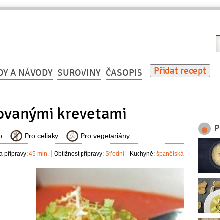
V
r
Přidat recept
DY A NÁVODY
SUROVINY
ČASOPIS
ovanými krevetami
P
o
Pro celiaky
Pro vegetariány
 přípravy:
45 min.
Obtížnost přípravy:
Střední
Kuchyně:
španělská