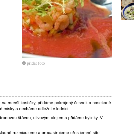
přidat foto
 na menší kostičky, přidáme pokrájený česnek a nasekané
né misky a necháme odležet v lednici.
tronovou šťávou, olivovým olejem a přidáme bylinky. V
kladně rozmixujeme a propasírujeme přes jemné síto,