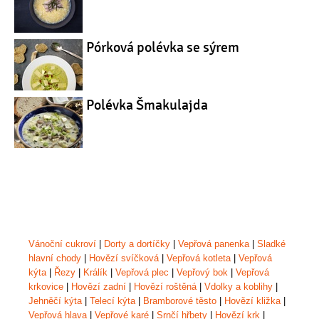
Pórková polévka se sýrem
Polévka Šmakulajda
Vánoční cukroví
|
Dorty a dortíčky
|
Vepřová panenka
|
Sladké
hlavní chody
|
Hovězí svíčková
|
Vepřová kotleta
|
Vepřová
kýta
|
Řezy
|
Králík
|
Vepřová plec
|
Vepřový bok
|
Vepřová
krkovice
|
Hovězí zadní
|
Hovězí roštěná
|
Vdolky a koblihy
|
Jehněčí kýta
|
Telecí kýta
|
Bramborové těsto
|
Hovězí kližka
|
Vepřová hlava
|
Vepřové karé
|
Srnčí hřbety
|
Hovězí krk
|