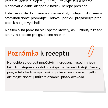
kořením, octem a olejem (100 ml). Překryjte fólií a nechte
marinovat v lednici alespoň 2 hodiny, nejlépe přes noc.
Poté vše vložte do mixéru a spolu se zbylým olejem, žloutkem a
smetanou dobře promixujte. Hotovou polévku propasírujte přes
cedník a dejte vychladit.
Mezitím si na pánvi na oleji opečte krevety, asi 2 minuty z každé
strany, a ozdobte jimi gazpacho na talíři.
Poznámka
k receptu
Nenechte se odradit množstvím ingrediencí, všechny jsou
běžně dostupné a za dokonalé gazpacho určitě stojí. Krevety
povýší tuto tradiční španělskou polévku na slavnostní jídlo,
ale stejně dobře ji můžete ozdobit i plátky avokáda.