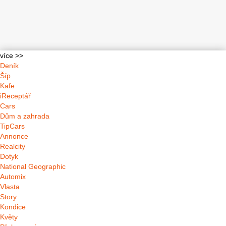
více >>
Deník
Šíp
Kafe
iReceptář
Cars
Dům a zahrada
TipCars
Annonce
Realcity
Dotyk
National Geographic
Automix
Vlasta
Story
Kondice
Květy