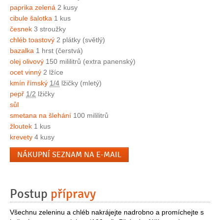
paprika zelená
2 kusy
cibule šalotka
1 kus
česnek
3 stroužky
chléb toastový
2 plátky (světlý)
bazalka
1 hrst (čerstvá)
olej olivový
150 mililitrů (extra panenský)
ocet vinný
2 lžíce
kmín římský
1/4
lžičky (mletý)
pepř
1/2
lžičky
sůl
smetana na šlehání
100 mililitrů
žloutek
1 kus
krevety
4 kusy
NÁKUPNÍ SEZNAM NA E-MAIL
Postup
přípravy
Všechnu zeleninu a chléb nakrájejte nadrobno a promíchejte s