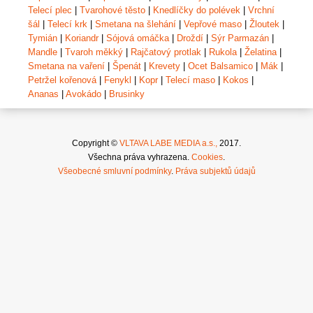
Telecí plec
|
Tvarohové těsto
|
Knedlíčky do polévek
|
Vrchní
šál
|
Telecí krk
|
Smetana na šlehání
|
Vepřové maso
|
Žloutek
|
Tymián
|
Koriandr
|
Sójová omáčka
|
Droždí
|
Sýr Parmazán
|
Mandle
|
Tvaroh měkký
|
Rajčatový protlak
|
Rukola
|
Želatina
|
Smetana na vaření
|
Špenát
|
Krevety
|
Ocet Balsamico
|
Mák
|
Petržel kořenová
|
Fenykl
|
Kopr
|
Telecí maso
|
Kokos
|
Ananas
|
Avokádo
|
Brusinky
Copyright ©
VLTAVA LABE MEDIA a.s.,
2017.
Všechna práva vyhrazena.
Cookies
.
Všeobecné smluvní podmínky
.
Práva subjektů údajů