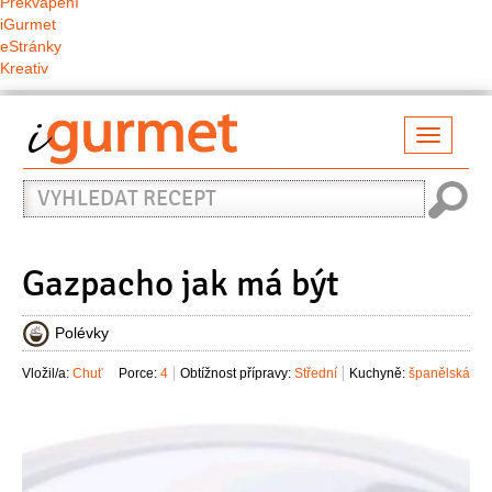
Překvapení
iGurmet
eStránky
Kreativ
Přepno
naviga
Vyhledat
recept
Gazpacho jak má být
Polévky
Vložil/a:
Chuť
Porce:
4
Obtížnost přípravy:
Střední
Kuchyně:
španělská