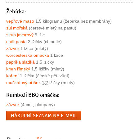
Žebírka:
vepřové maso
1,5 kilogramu (žebírka bez membrány)
sůl mořská
(čerstvě mletý na pastu)
sirup javorový
5 lžic
chilli pasta
2 lžičky (chipotle)
zázvor
1 lžíce (mletý)
worcesterská omáčka
1 lžíce
paprika sladká
1,5 lžičky
kmín římský
1,5 lžičky (mletý)
koření
1 lžička (čínské pěti vůní)
muškátový oříšek
1/2
lžičky (mletý)
Rumboží BBQ omáčka:
zázvor
(4 cm , oloupaný)
NÁKUPNÍ SEZNAM NA E-MAIL