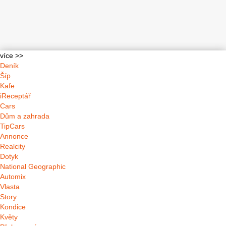
více >>
Deník
Šíp
Kafe
iReceptář
Cars
Dům a zahrada
TipCars
Annonce
Realcity
Dotyk
National Geographic
Automix
Vlasta
Story
Kondice
Květy