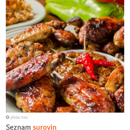
přidat foto
Seznam
surovin