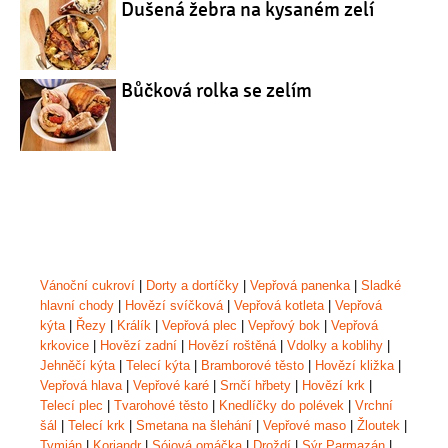
Dušená žebra na kysaném zelí
Bůčková rolka se zelím
Vánoční cukroví
|
Dorty a dortíčky
|
Vepřová panenka
|
Sladké
hlavní chody
|
Hovězí svíčková
|
Vepřová kotleta
|
Vepřová
kýta
|
Řezy
|
Králík
|
Vepřová plec
|
Vepřový bok
|
Vepřová
krkovice
|
Hovězí zadní
|
Hovězí roštěná
|
Vdolky a koblihy
|
Jehněčí kýta
|
Telecí kýta
|
Bramborové těsto
|
Hovězí kližka
|
Vepřová hlava
|
Vepřové karé
|
Srnčí hřbety
|
Hovězí krk
|
Telecí plec
|
Tvarohové těsto
|
Knedlíčky do polévek
|
Vrchní
šál
|
Telecí krk
|
Smetana na šlehání
|
Vepřové maso
|
Žloutek
|
Tymián
|
Koriandr
|
Sójová omáčka
|
Droždí
|
Sýr Parmazán
|