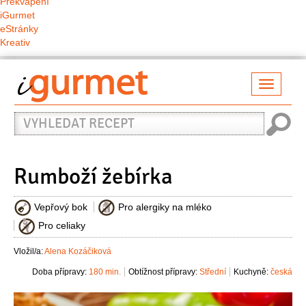
Překvapení
iGurmet
eStránky
Kreativ
Přepno
naviga
Vyhledat
recept
Rumboží žebírka
Vepřový bok
Pro alergiky na mléko
Pro celiaky
Vložil/a:
Alena Kozáčiková
Doba přípravy:
180 min.
Obtížnost přípravy:
Střední
Kuchyně:
česká