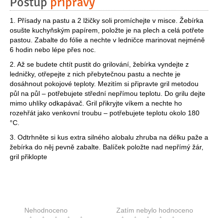
Postup
přípravy
1. Přísady na pastu a 2 lžičky soli promíchejte v misce. Žebírka
osušte kuchyňským papírem, položte je na plech a celá potřete
pastou. Zabalte do fólie a nechte v ledničce marinovat nejméně
6 hodin nebo lépe přes noc.
2. Až se budete chtít pustit do grilování, žebírka vyndejte z
ledničky, otřepejte z nich přebytečnou pastu a nechte je
dosáhnout pokojové teploty. Mezitím si připravte gril metodou
půl na půl – potřebujete střední nepřímou teplotu. Do grilu dejte
mimo uhlíky odkapávač. Gril přikryjte víkem a nechte ho
rozehřát jako venkovní troubu – potřebujete teplotu okolo 180
°C.
3. Odtrhněte si kus extra silného alobalu zhruba na délku paže a
žebírka do něj pevně zabalte. Balíček položte nad nepřímý žár,
gril přiklopte
Nehodnoceno
Zatím nebylo hodnoceno