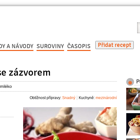
V
r
Přidat recept
DY A NÁVODY
SUROVINY
ČASOPIS
se zázvorem
P
 mléko
Obtížnost přípravy:
Snadný
Kuchyně:
mezinárodní