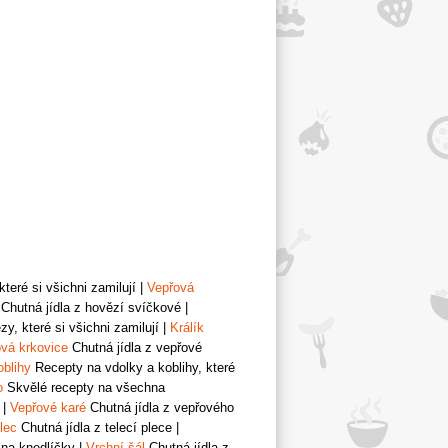
teré si všichni zamilují
|
Vepřová
Chutná jídla z hovězí svíčkové
|
y, které si všichni zamilují
|
Králík
vá krkovice
Chutná jídla z vepřové
oblihy
Recepty na vdolky a koblihy, které
o
Skvělé recepty na všechna
|
Vepřové karé
Chutná jídla z vepřového
lec
Chutná jídla z telecí plece
|
 na knedlíčky
|
Vrchní šál
Chutná jídla z