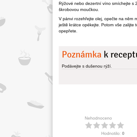
Rýžové nebo dezertní víno smíchejte s
škrobovou moučkou.
V pánvi rozehřejte olej, opečte na něm 
ještě krátce opékejte. Potom vše zalijte 
opepřete.
Poznámka
k recept
Podávejte s dušenou rýží.
Nehodnoceno
Hodnotilo:
0