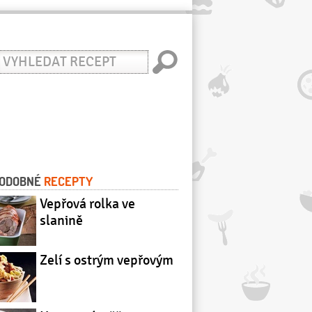
yhledat
ecept
ODOBNÉ
RECEPTY
Vepřová rolka ve
slanině
Zelí s ostrým vepřovým