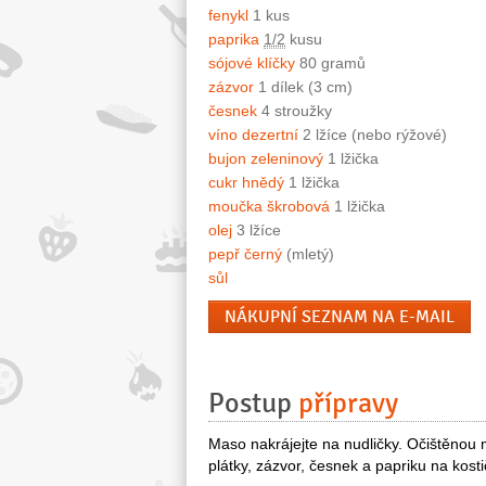
fenykl
1 kus
paprika
1/2
kusu
sójové klíčky
80 gramů
zázvor
1 dílek (3 cm)
česnek
4 stroužky
víno dezertní
2 lžíce (nebo rýžové)
bujon zeleninový
1 lžička
cukr hnědý
1 lžička
moučka škrobová
1 lžička
olej
3 lžíce
pepř černý
(mletý)
sůl
NÁKUPNÍ SEZNAM NA E-MAIL
Postup
přípravy
Maso nakrájejte na nudličky. Očištěnou 
plátky, zázvor, česnek a papriku na kosti