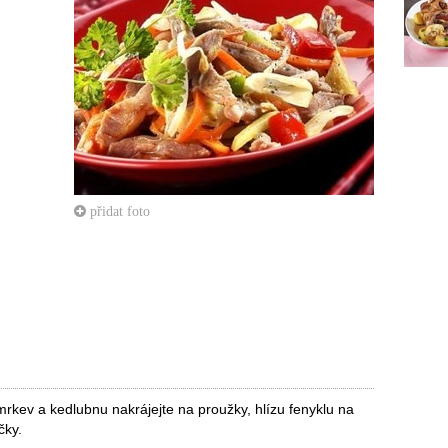
přidat foto
mrkev a kedlubnu nakrájejte na proužky, hlízu fenyklu na
čky.