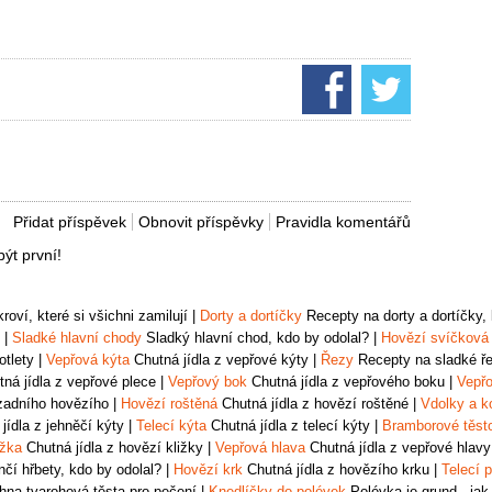
Přidat příspěvek
Obnovit příspěvky
Pravidla komentářů
ýt první!
oví, které si všichni zamilují
|
Dorty a dortíčky
Recepty na dorty a dortíčky, k
|
Sladké hlavní chody
Sladký hlavní chod, kdo by odolal?
|
Hovězí svíčková
otlety
|
Vepřová kýta
Chutná jídla z vepřové kýty
|
Řezy
Recepty na sladké řez
ná jídla z vepřové plece
|
Vepřový bok
Chutná jídla z vepřového boku
|
Vepřo
zadního hovězího
|
Hovězí roštěná
Chutná jídla z hovězí roštěné
|
Vdolky a k
jídla z jehněčí kýty
|
Telecí kýta
Chutná jídla z telecí kýty
|
Bramborové těst
ižka
Chutná jídla z hovězí kližky
|
Vepřová hlava
Chutná jídla z vepřové hlavy
čí hřbety, kdo by odolal?
|
Hovězí krk
Chutná jídla z hovězího krku
|
Telecí p
na tvarohová těsta pro pečení
|
Knedlíčky do polévek
Polévka je grund - jak