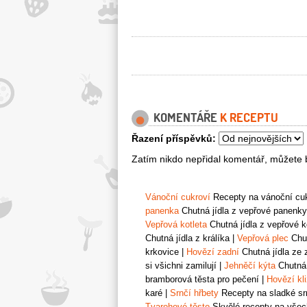
KOMENTÁŘE
K RECEPTU
Řazení příspěvků:
Zatím nikdo nepřidal komentář, můžete b
Vánoční cukroví
Recepty na vánoční cukr
panenka
Chutná jídla z vepřové panenky
Vepřová kotleta
Chutná jídla z vepřové k
Chutná jídla z králíka
|
Vepřová plec
Chut
krkovice
|
Hovězí zadní
Chutná jídla ze 
si všichni zamilují
|
Jehněčí kýta
Chutná 
bramborová těsta pro pečení
|
Hovězí kl
karé
|
Srnčí hřbety
Recepty na sladké srn
Tvarohové těsto
Skvělé recepty na všech