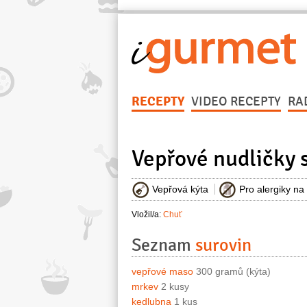
RECEPTY
VIDEO RECEPTY
RA
Vepřové nudličky 
Vepřová kýta
Pro alergiky na
Vložil/a:
Chuť
Seznam
surovin
vepřové maso
300 gramů (kýta)
mrkev
2 kusy
kedlubna
1 kus