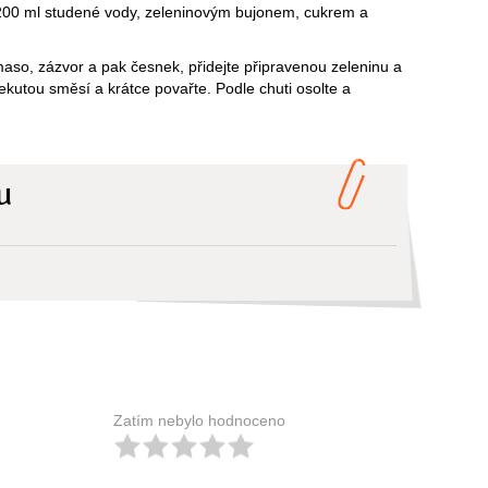
 200 ml studené vody, zeleninovým bujonem, cukrem a
maso, zázvor a pak česnek, přidejte připravenou zeleninu a
tekutou směsí a krátce povařte. Podle chuti osolte a
u
Zatím nebylo hodnoceno