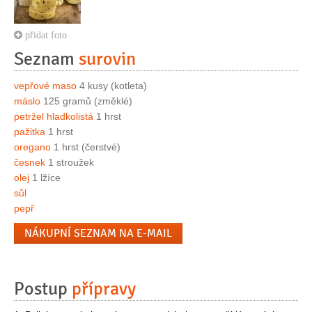
přidat foto
Seznam
surovin
vepřové maso
4 kusy (kotleta)
máslo
125 gramů (změklé)
petržel hladkolistá
1 hrst
pažitka
1 hrst
oregano
1 hrst (čerstvé)
česnek
1 stroužek
olej
1 lžíce
sůl
pepř
NÁKUPNÍ SEZNAM NA E-MAIL
Postup
přípravy