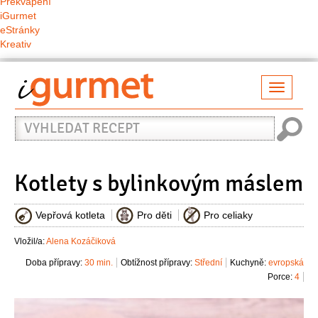
Překvapení
iGurmet
eStránky
Kreativ
Přepno
naviga
Vyhledat
recept
Kotlety s bylinkovým máslem
Vepřová kotleta
Pro děti
Pro celiaky
Vložil/a:
Alena Kozáčiková
Doba přípravy:
30 min.
Obtížnost přípravy:
Střední
Kuchyně:
evropská
Porce:
4