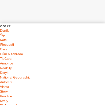
více >>
Deník
Šíp
Kafe
iReceptář
Cars
Dům a zahrada
TipCars
Annonce
Realcity
Dotyk
National Geographic
Automix
Vlasta
Story
Kondice
Květy