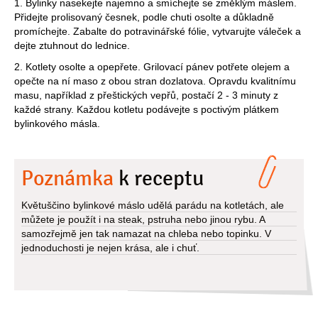
1. Bylinky nasekejte najemno a smíchejte se změklým máslem.
Přidejte prolisovaný česnek, podle chuti osolte a důkladně
promíchejte. Zabalte do potravinářské fólie, vytvarujte váleček a
dejte ztuhnout do lednice.
2. Kotlety osolte a opepřete. Grilovací pánev potřete olejem a
opečte na ní maso z obou stran dozlatova. Opravdu kvalitnímu
masu, například z přeštických vepřů, postačí 2 - 3 minuty z
každé strany. Každou kotletu podávejte s poctivým plátkem
bylinkového másla.
Poznámka
k receptu
Květuščino bylinkové máslo udělá parádu na kotletách, ale
můžete je použít i na steak, pstruha nebo jinou rybu. A
samozřejmě jen tak namazat na chleba nebo topinku. V
jednoduchosti je nejen krása, ale i chuť.