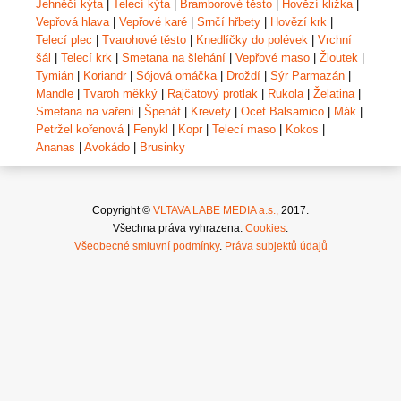
Jehněčí kýta
|
Telecí kýta
|
Bramborové těsto
|
Hovězí kližka
|
Vepřová hlava
|
Vepřové karé
|
Srnčí hřbety
|
Hovězí krk
|
Telecí plec
|
Tvarohové těsto
|
Knedlíčky do polévek
|
Vrchní
šál
|
Telecí krk
|
Smetana na šlehání
|
Vepřové maso
|
Žloutek
|
Tymián
|
Koriandr
|
Sójová omáčka
|
Droždí
|
Sýr Parmazán
|
Mandle
|
Tvaroh měkký
|
Rajčatový protlak
|
Rukola
|
Želatina
|
Smetana na vaření
|
Špenát
|
Krevety
|
Ocet Balsamico
|
Mák
|
Petržel kořenová
|
Fenykl
|
Kopr
|
Telecí maso
|
Kokos
|
Ananas
|
Avokádo
|
Brusinky
Copyright ©
VLTAVA LABE MEDIA a.s.,
2017.
Všechna práva vyhrazena.
Cookies
.
Všeobecné smluvní podmínky
.
Práva subjektů údajů