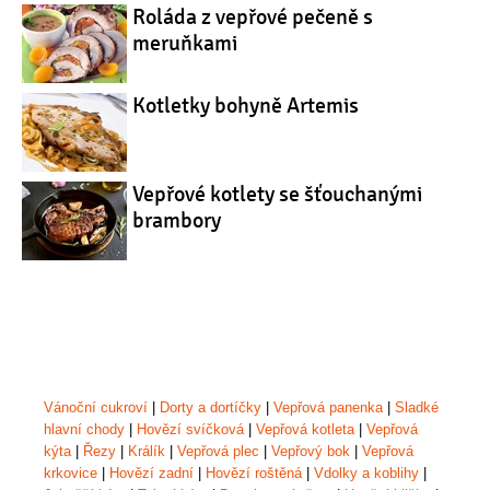
Roláda z vepřové pečeně s
meruňkami
Kotletky bohyně Artemis
Vepřové kotlety se šťouchanými
brambory
Vánoční cukroví
|
Dorty a dortíčky
|
Vepřová panenka
|
Sladké
hlavní chody
|
Hovězí svíčková
|
Vepřová kotleta
|
Vepřová
kýta
|
Řezy
|
Králík
|
Vepřová plec
|
Vepřový bok
|
Vepřová
krkovice
|
Hovězí zadní
|
Hovězí roštěná
|
Vdolky a koblihy
|