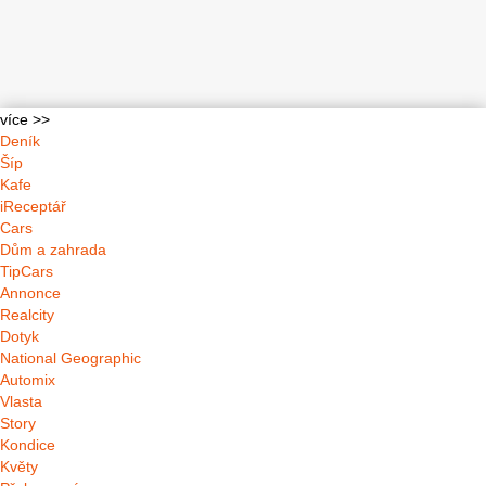
více >>
Deník
Šíp
Kafe
iReceptář
Cars
Dům a zahrada
TipCars
Annonce
Realcity
Dotyk
National Geographic
Automix
Vlasta
Story
Kondice
Květy