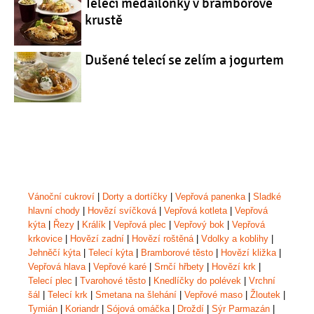
Telecí medailonky v bramborové
krustě
Dušené telecí se zelím a jogurtem
Vánoční cukroví
|
Dorty a dortíčky
|
Vepřová panenka
|
Sladké
hlavní chody
|
Hovězí svíčková
|
Vepřová kotleta
|
Vepřová
kýta
|
Řezy
|
Králík
|
Vepřová plec
|
Vepřový bok
|
Vepřová
krkovice
|
Hovězí zadní
|
Hovězí roštěná
|
Vdolky a koblihy
|
Jehněčí kýta
|
Telecí kýta
|
Bramborové těsto
|
Hovězí kližka
|
Vepřová hlava
|
Vepřové karé
|
Srnčí hřbety
|
Hovězí krk
|
Telecí plec
|
Tvarohové těsto
|
Knedlíčky do polévek
|
Vrchní
šál
|
Telecí krk
|
Smetana na šlehání
|
Vepřové maso
|
Žloutek
|
Tymián
|
Koriandr
|
Sójová omáčka
|
Droždí
|
Sýr Parmazán
|