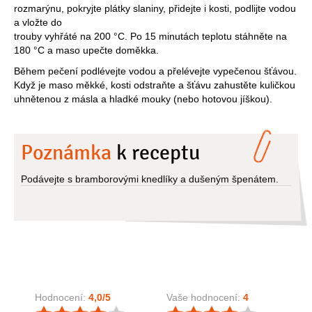
rozmarýnu, pokryjte plátky slaniny, přidejte i kosti, podlijte vodou
a vložte do
trouby vyhřáté na 200 °C. Po 15 minutách teplotu stáhněte na
180 °C a maso upečte doměkka.
Během pečení podlévejte vodou a přelévejte vypečenou šťávou.
Když je maso měkké, kosti odstraňte a šťávu zahustěte kuličkou
uhnětenou z másla a hladké mouky (nebo hotovou jíškou).
Poznámka
k receptu
Podávejte s bramborovými knedlíky a dušeným špenátem.
Hodnocení:
4,0
/5
Vaše hodnocení:
4