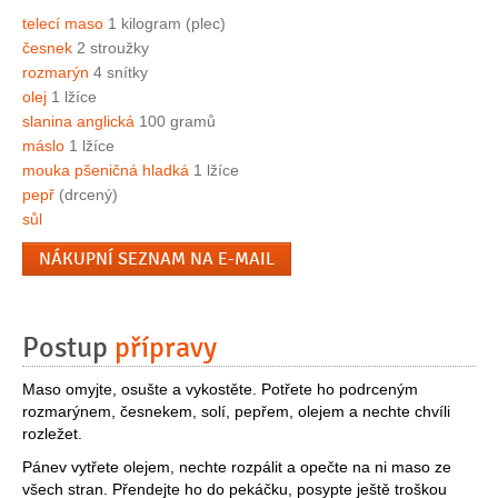
telecí maso
1 kilogram (plec)
česnek
2 stroužky
rozmarýn
4 snítky
olej
1 lžíce
slanina anglická
100 gramů
máslo
1 lžíce
mouka pšeničná hladká
1 lžíce
pepř
(drcený)
sůl
NÁKUPNÍ SEZNAM NA E-MAIL
Postup
přípravy
Maso omyjte, osušte a vykostěte. Potřete ho podrceným
rozmarýnem, česnekem, solí, pepřem, olejem a nechte chvíli
rozležet.
Pánev vytřete olejem, nechte rozpálit a opečte na ni maso ze
všech stran. Přendejte ho do pekáčku, posypte ještě troškou