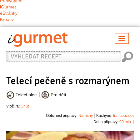
Překvapení
iGurmet
eStránky
Kreativ
Přepno
naviga
Vyhledat
recept
Telecí pečeně s rozmarýnem
Telecí plec
Pro děti
Vložil/a:
Chuť
Obtížnost přípravy:
Náročný
Kuchyně:
francouzská
Doba přípravy:
90 min.