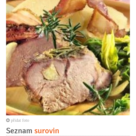
přidat foto
Seznam
surovin