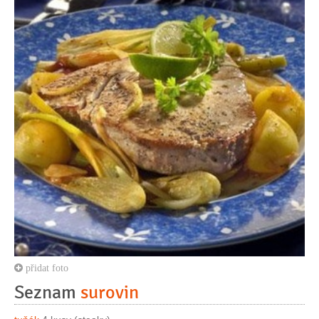
přidat foto
Seznam
surovin