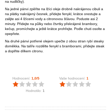
na nudličky).
Na jedné pánvi zpěňte na lžíci oleje drobně nakrájenou cibuli a
na plátky nakrájený česnek, přidejte fenykl, krátce orestujte a
zalijte asi 4 lžícemi vody a citronovou šťávou. Poduste asi 2
minuty. Přidejte na půlky nebo čtvrtky překrájené brambory,
kečup, promíchejte a ještě krátce prohřejte. Podle chuti osolte a
opepřete.
Na druhé pánvi potřené olejem upečte z obou stran rybí steaky
doměkka. Na talíře rozdělte fenykl s bramborami, přidejte steak
a doplňte dílkem citronu.
Hodnocení:
1,0
/5
Vaše hodnocení:
1
Hodnotilo:
1