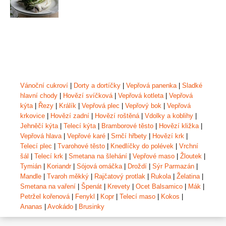
Vánoční cukroví
|
Dorty a dortíčky
|
Vepřová panenka
|
Sladké
hlavní chody
|
Hovězí svíčková
|
Vepřová kotleta
|
Vepřová
kýta
|
Řezy
|
Králík
|
Vepřová plec
|
Vepřový bok
|
Vepřová
krkovice
|
Hovězí zadní
|
Hovězí roštěná
|
Vdolky a koblihy
|
Jehněčí kýta
|
Telecí kýta
|
Bramborové těsto
|
Hovězí kližka
|
Vepřová hlava
|
Vepřové karé
|
Srnčí hřbety
|
Hovězí krk
|
Telecí plec
|
Tvarohové těsto
|
Knedlíčky do polévek
|
Vrchní
šál
|
Telecí krk
|
Smetana na šlehání
|
Vepřové maso
|
Žloutek
|
Tymián
|
Koriandr
|
Sójová omáčka
|
Droždí
|
Sýr Parmazán
|
Mandle
|
Tvaroh měkký
|
Rajčatový protlak
|
Rukola
|
Želatina
|
Smetana na vaření
|
Špenát
|
Krevety
|
Ocet Balsamico
|
Mák
|
Petržel kořenová
|
Fenykl
|
Kopr
|
Telecí maso
|
Kokos
|
Ananas
|
Avokádo
|
Brusinky