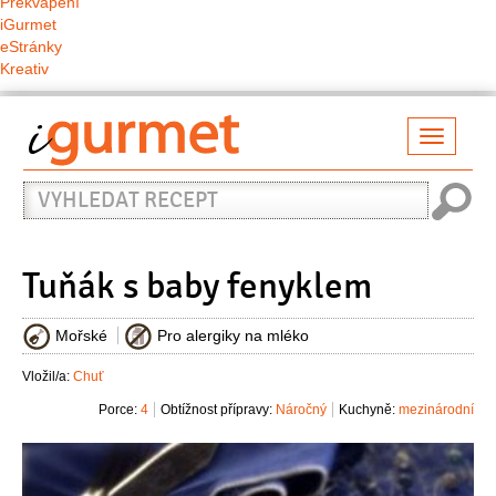
Překvapení
iGurmet
eStránky
Kreativ
Přepno
naviga
Vyhledat
recept
Tuňák s baby fenyklem
Mořské
Pro alergiky na mléko
Vložil/a:
Chuť
Porce:
4
Obtížnost přípravy:
Náročný
Kuchyně:
mezinárodní