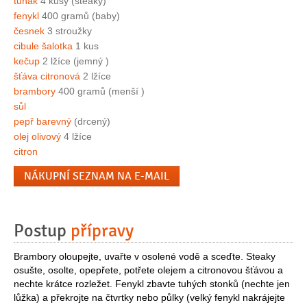
tuňák
4 kusy (steaky)
fenykl
400 gramů (baby)
česnek
3 stroužky
cibule šalotka
1 kus
kečup
2 lžíce (jemný )
šťáva citronová
2 lžíce
brambory
400 gramů (menší )
sůl
pepř barevný
(drcený)
olej olivový
4 lžíce
citron
NÁKUPNÍ SEZNAM NA E-MAIL
Postup
přípravy
Brambory oloupejte, uvařte v osolené vodě a sceďte. Steaky
osušte, osolte, opepřete, potřete olejem a citronovou šťávou a
nechte krátce rozležet. Fenykl zbavte tuhých stonků (nechte jen
lůžka) a překrojte na čtvrtky nebo půlky (velký fenykl nakrájejte