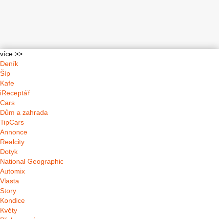
více >>
Deník
Šíp
Kafe
iReceptář
Cars
Dům a zahrada
TipCars
Annonce
Realcity
Dotyk
National Geographic
Automix
Vlasta
Story
Kondice
Květy